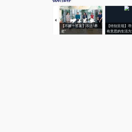
【不唯一答案】不止“养
【特别呈现】寻
老”
有意思的生活方