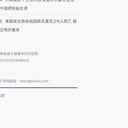
中国侨联副主席
45
泰国发生致命校园枪击案至少6人死亡 枪
父母亦被杀
复制及建立镜像等任何使用。
010502034662号
箱：laixin@caixin.com
链接