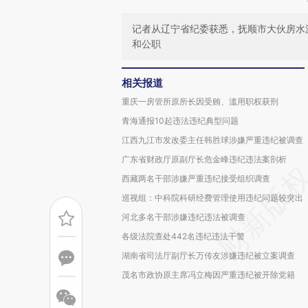
记者从辽宁省纪委获悉，抚顺市大伙房水
和公职
相关报道
重庆一房管所原所长因受贿、滥用职权获刑
青海通报10起违法违纪典型问题
江西九江市发改委主任韩胜球涉嫌严重违纪被调查
广东省财政厅原副厅长危金峰违纪违法案剖析
西藏两名干部涉嫌严重违纪接受组织调查
巡视组：中科院科研经费管理使用违纪问题较突出
河北多名干部涉嫌违纪违法被调查
各级法院查处442名违纪违法干警
湖南省司法厅副厅长万传友涉嫌违纪被立案调查
茂名市政协原主席冯立梅因严重违纪被开除党籍