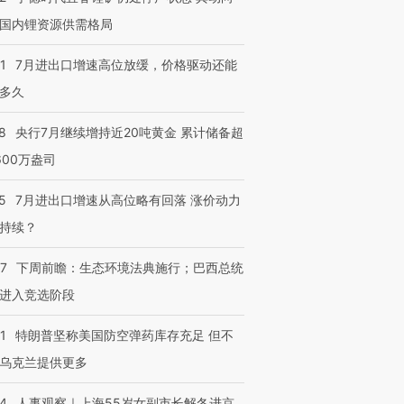
国内锂资源供需格局
1
7月进出口增速高位放缓，价格驱动还能
多久
8
央行7月继续增持近20吨黄金 累计储备超
600万盎司
5
7月进出口增速从高位略有回落 涨价动力
持续？
07
下周前瞻：生态环境法典施行；巴西总统
进入竞选阶段
1
特朗普坚称美国防空弹药库存充足 但不
乌克兰提供更多
24
人事观察｜上海55岁女副市长解冬进京