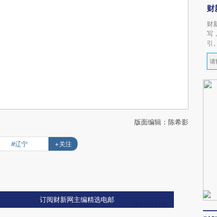
财
财
写
引
版面编辑：陈希影
#辽宁
+关注
订阅财新网主编精选电邮