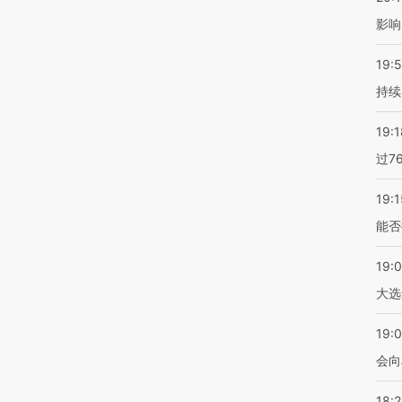
影响
19:5
持续
19:1
过7
19:1
能否
19:
大选
19:0
会向
18: