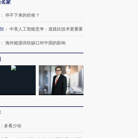
新名家
：
停不下来的价格？
恒
：
中美人工智能竞争：道路比技术更重要
：
海外能源供给缺口对中国的影响
频
客
跨国走私7万
视线｜被称为“蟑螂”的印
视线｜“入侵”还是“人道危
检体内含3种
度Z世代 用街头抗争将教
机”？难民潮撕裂西班牙
秘鲁纳斯
育部长拱下台
飞地休达
13人遇难
：
多看少动