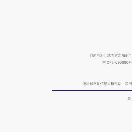
财新网所刊载内容之知识产
京ICP证090880号
违法和不良信息举报电话（涉网络暴力有
关