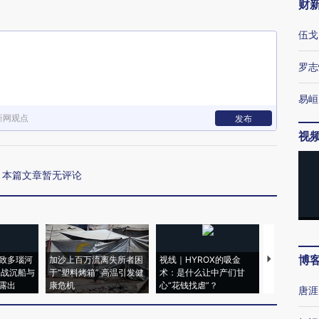
财
伍戈
罗志
易峘
新网观点
发布
视
本篇文章暂无评论
博
致多瑙河
加沙上百万流离失所者困
视线｜HYROX的吸金
马航飞行员
二战沉船与
于“塑料烤箱” 高温引发健
术：是什么让中产们甘
粒摇头丸 尿
露出
康危机
心“花钱找虐”？
毒品
唐涯