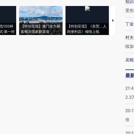
知识
受伤
【推广】走
丁金
找100种
【特别呈现】澳门全力探
【特别呈现】《东莞，人
会，让数智科
式·第一对
索葡语国家新渠道
间便利店》倾情上线
业
村夫
续加
吴晓
最
21:
2.
20:
倍
20:1