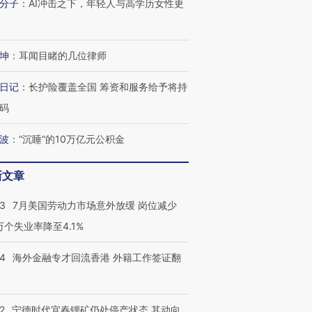
分子
：
AI冲击之下，年轻人与高学历女性更
进第四届链博
【商旅对话】华住集团
坤
：
耳闻目睹的几位律师
技“链”接产
【特别呈现】寻找100种
CFO：不靠规模取胜，华
【特别呈
有意思的生活方式·第三对
住三大增长引擎是什么？
有意思的
日记
：
长护险覆盖全国 筹资和服务给予将持
码
波
：
“沉睡”的10万亿元公积金
新文章
43
7月美国劳动力市场意外放缓 岗位减少
3万个失业率降至4.1%
14
海外金融专才回流香港 外籍工作签证翻
2
宁德时代宜春锂矿仍处停产状态 其动向