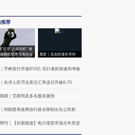
辑推荐
侵”还是“人道危机” 难
撕裂西班牙飞地休达
显影｜瓜农的漫长等待
｜
宇树发行市值610亿 先行者的加速和考验
｜
在岸人民币兑美元汇率连日升破6.75
我闻
｜
艾路明及多名股东被拘
｜
特朗普再签两份行政令限制出生公民权
周刊
｜
【封面报道】电力现货市场元年突进