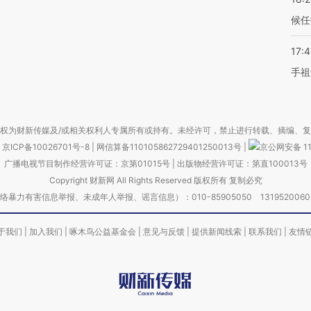
候任
17:
手祖
权为财新传媒及/或相关权利人专属所有或持有。未经许可，禁止进行转载、摘编、
京ICP备10026701号-8
|
网信算备110105862729401250013号
|
京公网安备 11
广播电视节目制作经营许可证：京第01015号
|
出版物经营许可证：第直100013号
Copyright 财新网 All Rights Reserved 版权所有 复制必究
害信息举报、未成年人举报、谣言信息）：010-85905050 13195200605 举报邮
于我们
|
加入我们
|
啄木鸟公益基金会
|
意见与反馈
|
提供新闻线索
|
联系我们
|
友情