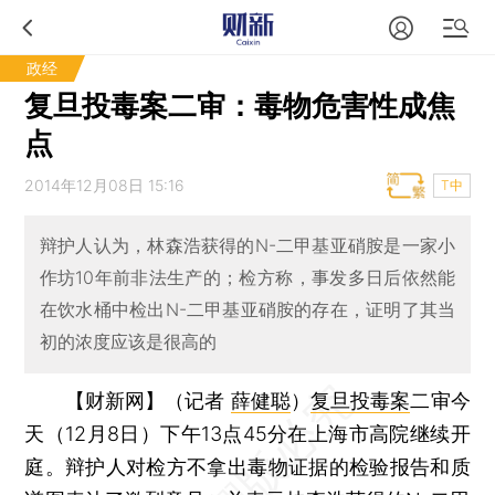
政经
复旦投毒案二审：毒物危害性成焦
点
2014年12月08日 15:16
T中
辩护人认为，林森浩获得的N-二甲基亚硝胺是一家小
作坊10年前非法生产的；检方称，事发多日后依然能
在饮水桶中检出N-二甲基亚硝胺的存在，证明了其当
初的浓度应该是很高的
【财新网】（记者
薛健聪
）
复旦投毒案
二审今
天（12月8日）下午13点45分在上海市高院继续开
庭。辩护人对检方不拿出毒物证据的检验报告和质