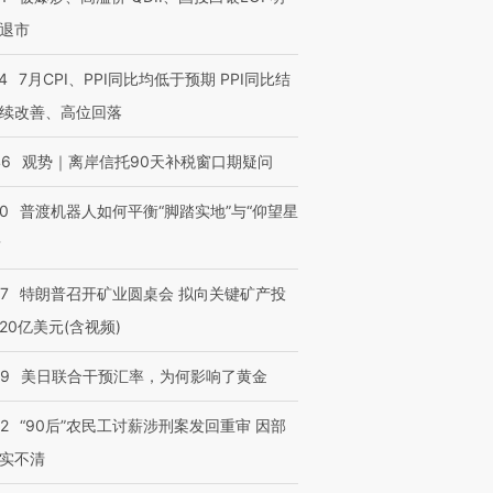
退市
4
7月CPI、PPI同比均低于预期 PPI同比结
续改善、高位回落
46
观势｜离岸信托90天补税窗口期疑问
00
普渡机器人如何平衡“脚踏实地”与“仰望星
？
57
特朗普召开矿业圆桌会 拟向关键矿产投
20亿美元(含视频)
09
美日联合干预汇率，为何影响了黄金
32
“90后”农民工讨薪涉刑案发回重审 因部
实不清