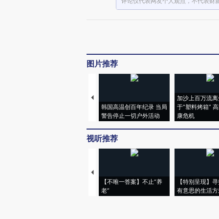
评论仅代表网友个人观点，不代表财
图片推荐
加沙上百万流离
韩国高温创百年纪录 当局
于“塑料烤箱” 
警告停止一切户外活动
康危机
视听推荐
【不唯一答案】不止“养
【特别呈现】寻
老”
有意思的生活方