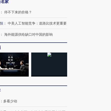
新名家
：
停不下来的价格？
恒
：
中美人工智能竞争：道路比技术更重要
：
海外能源供给缺口对中国的影响
频
”还是“人道危
湖北宜昌局部短时降雨
哈尔滨遭遇短时极端强降
撕裂西班牙
128毫米 紧急转移近
雨 3小时累计雨量超80毫
秘鲁纳斯
4000人
米
13人遇难
进第四届链博
【商旅对话】华住集团
客
技“链”接产
【特别呈现】寻找100种
CFO：不靠规模取胜，华
【特别呈
有意思的生活方式·第三对
住三大增长引擎是什么？
有意思的
：
多看少动