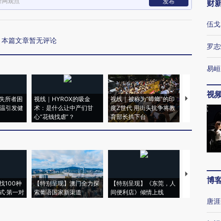
新网观点
发布
财
伍戈
本篇文章暂无评论
罗志
易峘
视
失所者困
视线｜HYROX的吸金
视线｜被称为“蟑螂”的印
视线｜“入侵
高温引发健
术：是什么让中产们甘
度Z世代 用街头抗争将教
机”？难民潮
心“花钱找虐”？
育部长拱下台
飞地休达
【推广】走
博
找100种
【特别呈现】澳门全力探
【特别呈现】《东莞，人
会，让数智科
式·第一对
索葡语国家新渠道
间便利店》倾情上线
业
唐涯