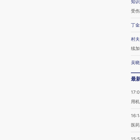
知识
受伤
丁金
村夫
续加
吴晓
最
17:
用机
16:1
医药
15:5