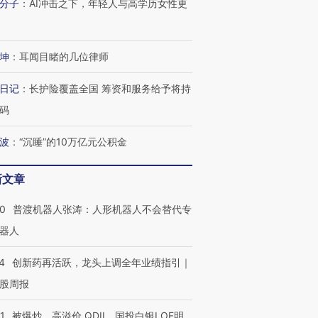
分子
：
AI冲击之下，年轻人与高学历女性更
坤
：
耳闻目睹的几位律师
日记
：
长护险覆盖全国 筹资和服务给予将持
码
波
：
“沉睡”的10万亿元公积金
新文章
00
普渡机器人张涛：人形机器人不会替代专
器人
4
创新药再活跃，龙头上调全年业绩指引｜
股周报
1
被爆炒、高溢价 QDII、国投白银LOF明