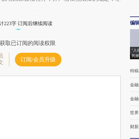
编
计223字 订阅后继续阅读
获取已订阅的阅读权限
“入
员
民潮
订阅/会员升级
文
特稿
金融
金融
世界
财新