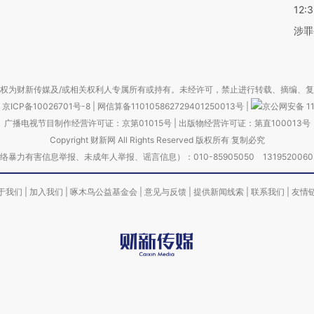
12:
涉罪
权为财新传媒及/或相关权利人专属所有或持有。未经许可，禁止进行转载、摘编、
京ICP备10026701号-8
|
网信算备110105862729401250013号
|
京公网安备 11
广播电视节目制作经营许可证：京第01015号
|
出版物经营许可证：第直100013号
Copyright 财新网 All Rights Reserved 版权所有 复制必究
害信息举报、未成年人举报、谣言信息）：010-85905050 13195200605 举报邮
于我们
|
加入我们
|
啄木鸟公益基金会
|
意见与反馈
|
提供新闻线索
|
联系我们
|
友情