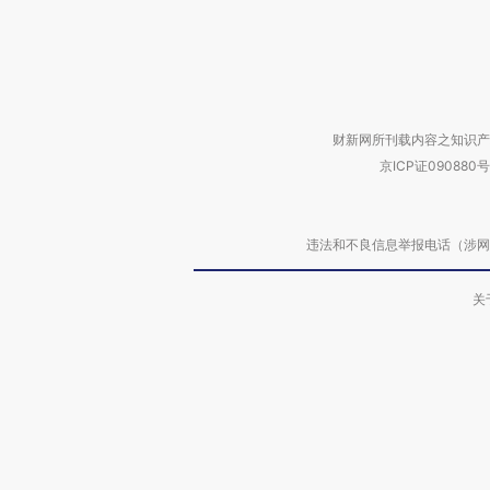
财新网所刊载内容之知识产
京ICP证090880号
违法和不良信息举报电话（涉网络暴力有
关