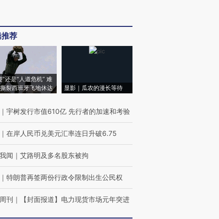
辑推荐
侵”还是“人道危机” 难
撕裂西班牙飞地休达
显影｜瓜农的漫长等待
｜
宇树发行市值610亿 先行者的加速和考验
｜
在岸人民币兑美元汇率连日升破6.75
我闻
｜
艾路明及多名股东被拘
｜
特朗普再签两份行政令限制出生公民权
周刊
｜
【封面报道】电力现货市场元年突进