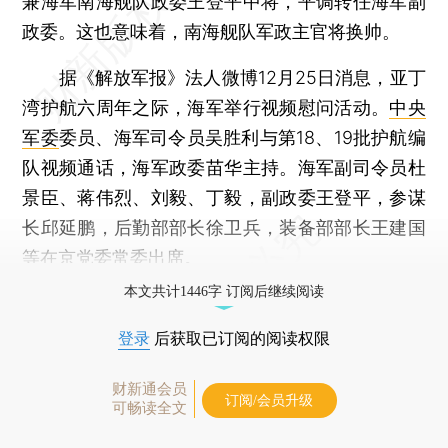
兼海军南海舰队政委王登平中将，平调转任海军副
政委。这也意味着，南海舰队军政主官将换帅。
据《解放军报》法人微博12月25日消息，亚丁
湾护航六周年之际，海军举行视频慰问活动。
中央
军委
委员、海军司令员吴胜利与第18、19批护航编
队视频通话，海军政委苗华主持。海军副司令员杜
景臣、蒋伟烈、刘毅、丁毅，副政委王登平，参谋
长邱延鹏，后勤部部长徐卫兵，装备部部长王建国
等在京党委常委出席。
本文共计1446字 订阅后继续阅读
登录
后获取已订阅的阅读权限
财新通会员
订阅/会员升级
可畅读全文