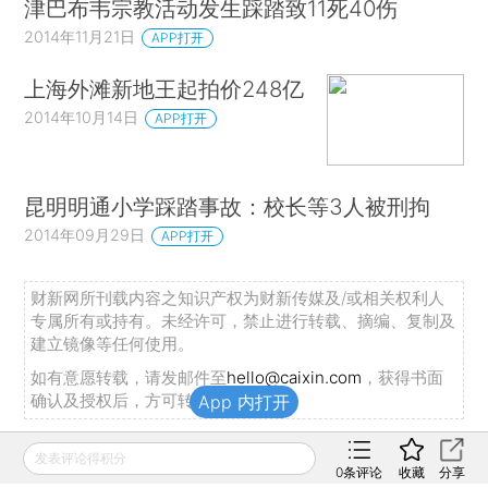
津巴布韦宗教活动发生踩踏致11死40伤
2014年11月21日
APP打开
上海外滩新地王起拍价248亿
2014年10月14日
APP打开
昆明明通小学踩踏事故：校长等3人被刑拘
2014年09月29日
APP打开
财新网所刊载内容之知识产权为财新传媒及/或相关权利人
专属所有或持有。未经许可，禁止进行转载、摘编、复制及
建立镜像等任何使用。
如有意愿转载，请发邮件至
hello@caixin.com
，获得书面
确认及授权后，方可转载。
App 内打开
发表评论得积分
推荐阅读
0
条评论
收藏
分享