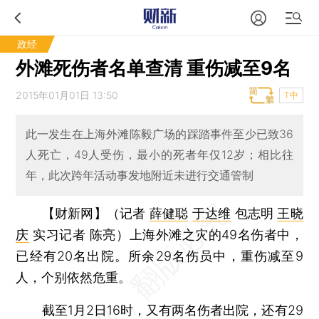
政经
外滩死伤者名单查清 重伤减至9名
2015年01月01日 13:50
T中
此一发生在上海外滩陈毅广场的踩踏事件至少已致36
人死亡，49人受伤，最小的死者年仅12岁；相比往
年，此次跨年活动事发地附近未进行交通管制
【财新网】（记者
薛健聪
于达维
包志明
王晓
庆
实习记者 陈亮）
上海外滩之灾的49名伤者中，
已经有20名出院。所余29名伤员中，重伤减至9
人，个别依然危重。
截至1月2日16时，又有两名伤者出院，还有29