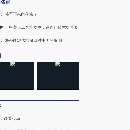
新名家
：
停不下来的价格？
恒
：
中美人工智能竞争：道路比技术更重要
：
海外能源供给缺口对中国的影响
频
OX的吸金
马航飞行员跨国走私7万
视线｜被称为“蟑螂”的印
让中产们甘
粒摇头丸 尿检体内含3种
度Z世代 用街头抗争将教
秘鲁纳斯
”？
毒品
育部长拱下台
13人遇难
客
进第四届链博
【商旅对话】华住集团
技“链”接产
【特别呈现】寻找100种
CFO：不靠规模取胜，华
【特别呈
：
多看少动
有意思的生活方式·第三对
住三大增长引擎是什么？
有意思的