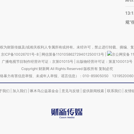
13:1
规”
权为财新传媒及/或相关权利人专属所有或持有。未经许可，禁止进行转载、摘编、
京ICP备10026701号-8
|
网信算备110105862729401250013号
|
京公网安备 11
广播电视节目制作经营许可证：京第01015号
|
出版物经营许可证：第直100013号
Copyright 财新网 All Rights Reserved 版权所有 复制必究
害信息举报、未成年人举报、谣言信息）：010-85905050 13195200605 举报邮
于我们
|
加入我们
|
啄木鸟公益基金会
|
意见与反馈
|
提供新闻线索
|
联系我们
|
友情