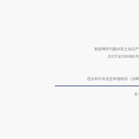
财新网所刊载内容之知识产
京ICP证090880号
违法和不良信息举报电话（涉网络暴力有
关