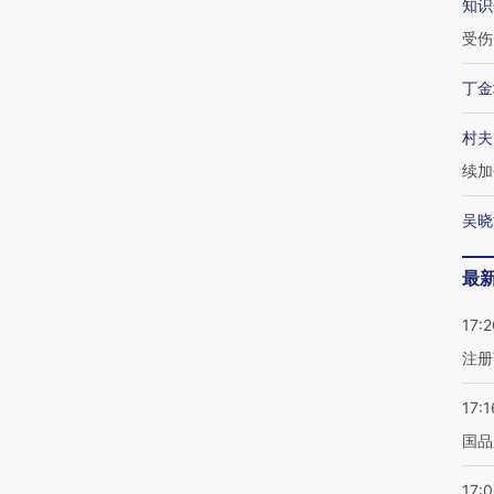
知识
受伤
丁金
村夫
续加
吴晓
最
17:2
注册
17:1
国品
17: