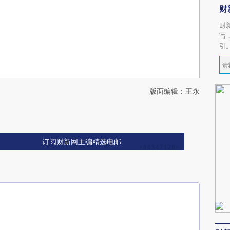
财
财
写
引
版面编辑：王永
订阅财新网主编精选电邮