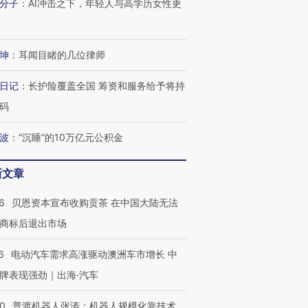
分子
：
AI冲击之下，年轻人与高学历女性更
坤
：
耳闻目睹的几位律师
日记
：
长护险覆盖全国 筹资和服务给予将持
码
波
：
“沉睡”的10万亿元公积金
新文章
6
贝恩资本宣布收购贡茶 在中国大陆无法
商标后退出市场
6
电动汽车需求高涨驱动澳洲车市增长 中
牌表现强劲｜出海·汽车
00
普渡机器人张涛：机器人规模化靠技术、