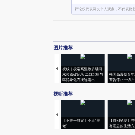
评论仅代表网友个人观点，不代表财
图片推荐
视线｜极端高温致多瑙河
水位跌破纪录 二战沉船与
韩国高温创百年
猛犸象化石接连露出
警告停止一切户
视听推荐
【不唯一答案】不止“养
【特别呈现】寻
老”
有意思的生活方