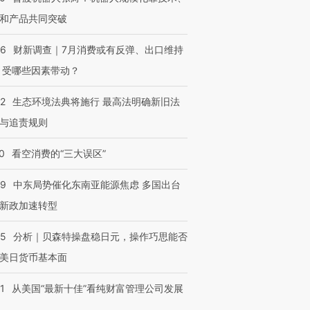
和产品共同突破
56
财新调查｜7月消费或有反弹、出口维持
 受哪些因素带动？
42
生态环境法典将施行 最高法明确新旧法
与追责规则
0
看空消费的“三大误区”
59
中东局势催化东南亚能源焦虑 多国出台
新政加速转型
05
分析｜贝森特操盘稳日元，操作巧思能否
美日货币基本面
1
从美国“最新十佳”看纯财富管理公司发展