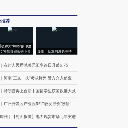
辑推荐
|被称为“蟑螂”的印度
代 将教育部长拱下台
显影｜瓜农的漫长等待
｜
在岸人民币兑美元汇率连日升破6.75
｜
河南“三支一扶”考试舞弊 警方介入侦查
｜
特朗普再上台后中国留学生获签数量大减
｜
广州开发区产业园REIT较发行价“腰斩”
周刊
｜
【封面报道】电力现货市场元年突进