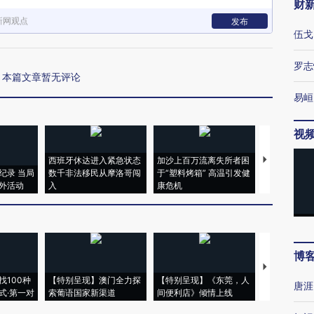
财
新网观点
发布
伍戈
罗志
本篇文章暂无评论
易峘
视
西班牙休达进入紧急状态
加沙上百万流离失所者困
视线｜HYR
纪录 当局
数千非法移民从摩洛哥闯
于“塑料烤箱” 高温引发健
术：是什么
外活动
入
康危机
心“花钱找虐
博
【推广】走
找100种
【特别呈现】澳门全力探
【特别呈现】《东莞，人
会，让数智科
唐涯
式·第一对
索葡语国家新渠道
间便利店》倾情上线
业