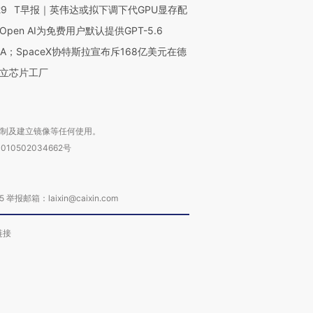
29
T早报｜英伟达或拟下调下代GPU显存配
Open AI为免费用户默认提供GPT-5.6
NA；SpaceX协特斯拉宣布斥168亿美元在德
立芯片工厂
复制及建立镜像等任何使用。
010502034662号
箱：laixin@caixin.com
链接