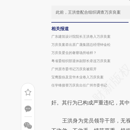
此前，王洪曾配合组织调查万庆良案
相关报道
广东建筑设计院院长王洪卷入万庆良案
万庆良案牵出原广晟集团总经理钟金松
万庆良爱去的奢靡场所啥样？
粤省委组织部退休副部长牵连万庆良案
广州原市委书记万庆良被双开
宝鹰股份及宜华木业卷入万庆良案
任学锋接替万庆良出任广州市委书记
奸。其行为已构成严重违纪，其中
王洪身为党员领导干部，无视