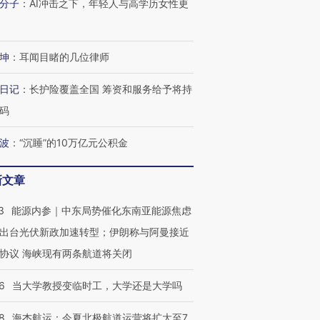
分子
：
AI冲击之下，年轻人与高学历女性更
坤
：
耳闻目睹的几位律师
日记
：
长护险覆盖全国 筹资和服务给予将持
码
波
：
“沉睡”的10万亿元公积金
新文章
3
能源内参｜中东局势催化东南亚能源焦虑
出台光伏新政加速转型；伊朗称与阿曼接近
协议 海峡现有两条航道将关闭
6
当大学教授变临时工，大学还是大学吗
8
海杰航运：今夏北极航道运营将扩大至7