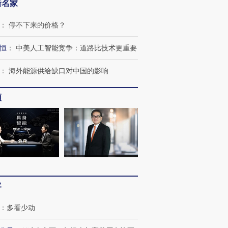
新名家
：
停不下来的价格？
恒
：
中美人工智能竞争：道路比技术更重要
：
海外能源供给缺口对中国的影响
OX的吸金
马航飞行员跨国走私7万
视线｜被称为“蟑螂”的印
频
让中产们甘
粒摇头丸 尿检体内含3种
度Z世代 用街头抗争将教
秘鲁纳斯
”？
毒品
育部长拱下台
13人遇难
进第四届链博
【商旅对话】华住集团
技“链”接产
【特别呈现】寻找100种
CFO：不靠规模取胜，华
【特别呈
客
有意思的生活方式·第三对
住三大增长引擎是什么？
有意思的
：
多看少动