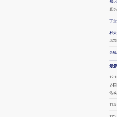
知识
受伤
丁金
村夫
续加
吴晓
最
12:1
多国
达成
11:5
11:3