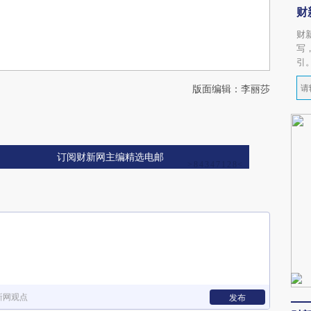
财
财
写
引
版面编辑：李丽莎
订阅财新网主编精选电邮
新网观点
发布