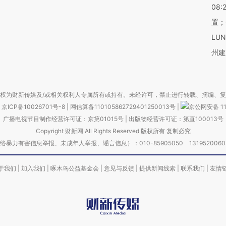
08:
置；
LU
州建
权为财新传媒及/或相关权利人专属所有或持有。未经许可，禁止进行转载、摘编、
京ICP备10026701号-8
|
网信算备110105862729401250013号
|
京公网安备 11
广播电视节目制作经营许可证：京第01015号
|
出版物经营许可证：第直100013号
Copyright 财新网 All Rights Reserved 版权所有 复制必究
害信息举报、未成年人举报、谣言信息）：010-85905050 13195200605 举报邮
于我们
|
加入我们
|
啄木鸟公益基金会
|
意见与反馈
|
提供新闻线索
|
联系我们
|
友情