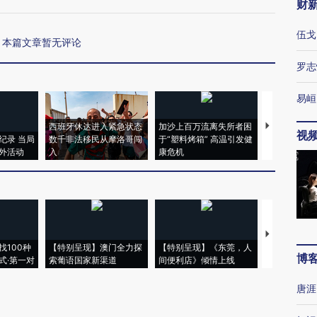
财
伍戈
本篇文章暂无评论
罗志
易峘
西班牙休达进入紧急状态
加沙上百万流离失所者困
视线｜HYR
视
纪录 当局
数千非法移民从摩洛哥闯
于“塑料烤箱” 高温引发健
术：是什么
外活动
入
康危机
心“花钱找虐
【推广】走
找100种
【特别呈现】澳门全力探
【特别呈现】《东莞，人
会，让数智科
博
式·第一对
索葡语国家新渠道
间便利店》倾情上线
业
唐涯