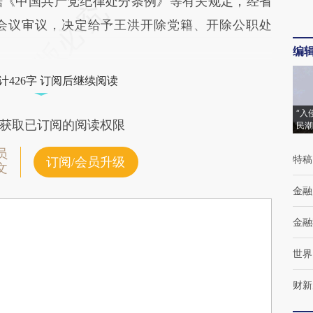
据《中国共产党纪律处分条例》等有关规定，经省
会议审议，决定给予王洪开除党籍、开除公职处
编
计426字 订阅后继续阅读
“入
获取已订阅的阅读权限
民潮
员
特稿
订阅/会员升级
文
金融
金融
世界
财新