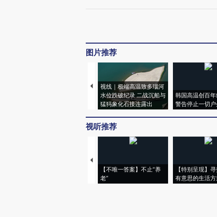
图片推荐
视线｜极端高温致多瑙河
水位跌破纪录 二战沉船与
韩国高温创百年
猛犸象化石接连露出
警告停止一切户
视听推荐
【不唯一答案】不止“养
【特别呈现】寻
老”
有意思的生活方