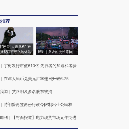
辑推荐
侵”还是“人道危机” 难
撕裂西班牙飞地休达
显影｜瓜农的漫长等待
｜
宇树发行市值610亿 先行者的加速和考验
｜
在岸人民币兑美元汇率连日升破6.75
我闻
｜
艾路明及多名股东被拘
｜
特朗普再签两份行政令限制出生公民权
周刊
｜
【封面报道】电力现货市场元年突进