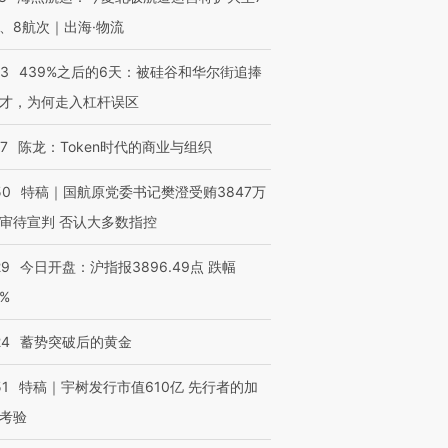
、8航次｜出海·物流
53
439%之后的6天：被硅谷和华尔街追捧
才，为何走入杠杆误区
07
陈龙：Token时代的商业与组织
50
特稿｜国航原党委书记樊澄受贿3847万
审待宣判 否认大多数指控
29
今日开盘：沪指报3896.49点 跌幅
0%
24
蓄势突破后的黄金
51
特稿｜宇树发行市值610亿 先行者的加
考验