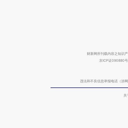
财新网所刊载内容之知识产
京ICP证090880号
违法和不良信息举报电话（涉网络暴力有
关