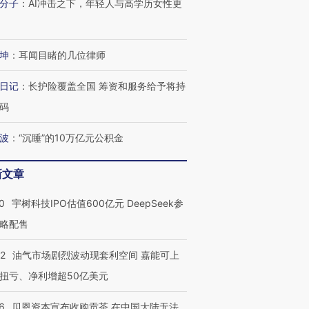
分子
：
AI冲击之下，年轻人与高学历女性更
坤
：
耳闻目睹的几位律师
日记
：
长护险覆盖全国 筹资和服务给予将持
码
波
：
“沉睡”的10万亿元公积金
新文章
0
宇树科技IPO估值600亿元 DeepSeek参
略配售
22
油气市场剧烈波动现套利空间 嘉能可上
扭亏、净利增超50亿美元
6
贝恩资本宣布收购贡茶 在中国大陆无法