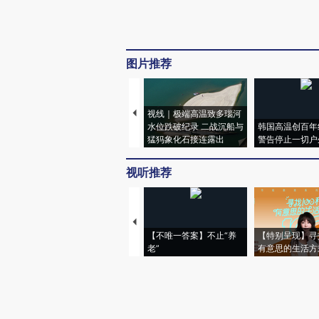
图片推荐
视线｜极端高温致多瑙河
水位跌破纪录 二战沉船与
韩国高温创百年
猛犸象化石接连露出
警告停止一切户
视听推荐
【不唯一答案】不止“养
【特别呈现】寻
老”
有意思的生活方