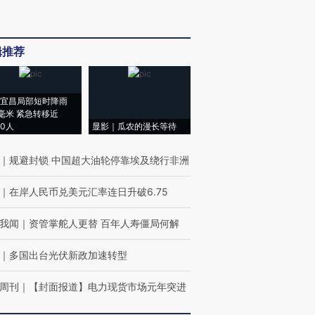
辑推荐
宜昌局部短时降雨
8毫米 紧急转移近
00人
显影｜瓜农的漫长等待
｜
规避封锁 中国超大油轮停靠埃及绕行非洲
｜
在岸人民币兑美元汇率连日升破6.75
我闻
｜
资管掌舵人更替 百年人寿僵局何解
｜
多国出台光伏新政加速转型
周刊
｜
【封面报道】电力现货市场元年突进