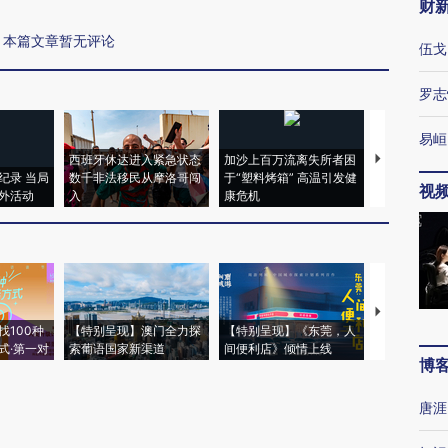
财
本篇文章暂无评论
伍戈
罗志
易峘
西班牙休达进入紧急状态
加沙上百万流离失所者困
视线｜HYR
纪录 当局
数千非法移民从摩洛哥闯
于“塑料烤箱” 高温引发健
术：是什么
视
外活动
入
康危机
心“花钱找虐
【推广】走
找100种
【特别呈现】澳门全力探
【特别呈现】《东莞，人
会，让数智科
式·第一对
索葡语国家新渠道
间便利店》倾情上线
业
博
唐涯