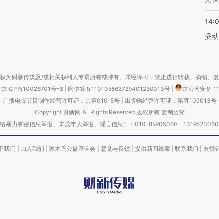
14:
撬动
权为财新传媒及/或相关权利人专属所有或持有。未经许可，禁止进行转载、摘编、
京ICP备10026701号-8
|
网信算备110105862729401250013号
|
京公网安备 11
广播电视节目制作经营许可证：京第01015号
|
出版物经营许可证：第直100013号
Copyright 财新网 All Rights Reserved 版权所有 复制必究
害信息举报、未成年人举报、谣言信息）：010-85905050 13195200605 举报邮
于我们
|
加入我们
|
啄木鸟公益基金会
|
意见与反馈
|
提供新闻线索
|
联系我们
|
友情