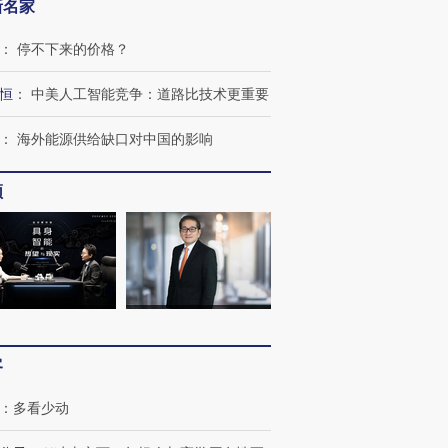
新名家
：
停不下来的价格？
恒
：
中美人工智能竞争：道路比技术更重要
：
海外能源供给缺口对中国的影响
OX的吸金
马航飞行员跨国走私7万
视线｜被称为“蟑螂”的印
让中产们甘
粒摇头丸 尿检体内含3种
度Z世代 用街头抗争将教
秘鲁纳斯
频
”？
毒品
育部长拱下台
13人遇难
进第四届链博
【商旅对话】华住集团
技“链”接产
【特别呈现】寻找100种
CFO：不靠规模取胜，华
【特别呈
有意思的生活方式·第三对
住三大增长引擎是什么？
有意思的
客
：
多看少动