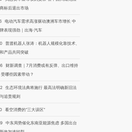
商标后退出市场
6
电动汽车需求高涨驱动澳洲车市增长 中
牌表现强劲｜出海·汽车
00
普渡机器人张涛：机器人规模化靠技术、
和产品共同突破
56
财新调查｜7月消费或有反弹、出口维持
 受哪些因素带动？
42
生态环境法典将施行 最高法明确新旧法
与追责规则
0
看空消费的“三大误区”
59
中东局势催化东南亚能源焦虑 多国出台
新政加速转型