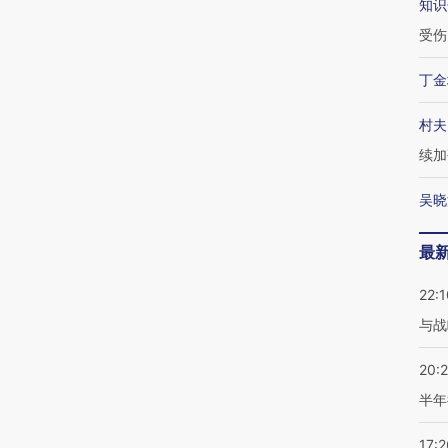
知识
受伤
丁金
村夫
续加
吴晓
最
22:1
与战
20:
半年
17:2