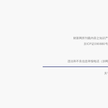
财新网所刊载内容之知识产
京ICP证090880号
违法和不良信息举报电话（涉网络暴力有
关