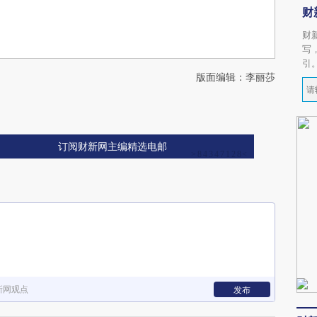
财
财
写
引
版面编辑：李丽莎
订阅财新网主编精选电邮
新网观点
发布