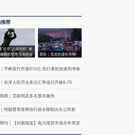
辑推荐
侵”还是“人道危机” 难
撕裂西班牙飞地休达
显影｜瓜农的漫长等待
｜
宇树发行市值610亿 先行者的加速和考验
｜
在岸人民币兑美元汇率连日升破6.75
我闻
｜
艾路明及多名股东被拘
｜
特朗普再签两份行政令限制出生公民权
周刊
｜
【封面报道】电力现货市场元年突进