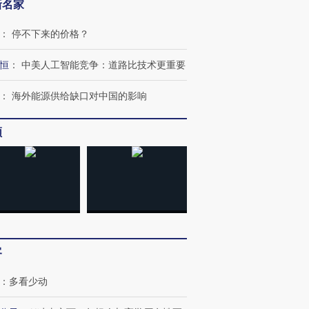
新名家
：
停不下来的价格？
恒
：
中美人工智能竞争：道路比技术更重要
：
海外能源供给缺口对中国的影响
”还是“人道危
湖北宜昌局部短时降雨
哈尔滨遭遇短时极端强降
撕裂西班牙
128毫米 紧急转移近
雨 3小时累计雨量超80毫
秘鲁纳斯
4000人
米
13人遇难
频
进第四届链博
【商旅对话】华住集团
技“链”接产
【特别呈现】寻找100种
CFO：不靠规模取胜，华
【特别呈
有意思的生活方式·第三对
住三大增长引擎是什么？
有意思的
客
：
多看少动