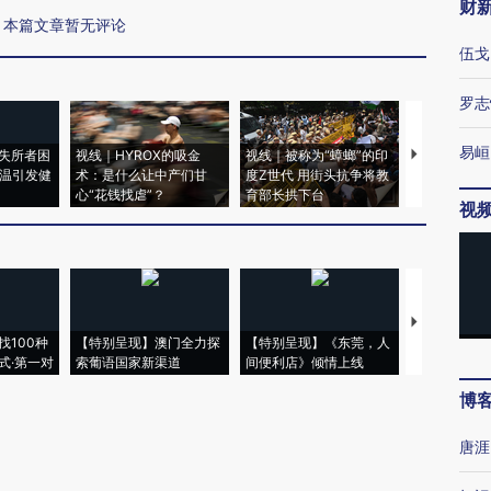
财
本篇文章暂无评论
伍戈
罗志
易峘
失所者困
视线｜HYROX的吸金
视线｜被称为“蟑螂”的印
视线｜“入侵
高温引发健
术：是什么让中产们甘
度Z世代 用街头抗争将教
机”？难民潮
心“花钱找虐”？
育部长拱下台
飞地休达
视
【推广】走
找100种
【特别呈现】澳门全力探
【特别呈现】《东莞，人
会，让数智科
式·第一对
索葡语国家新渠道
间便利店》倾情上线
业
博
唐涯