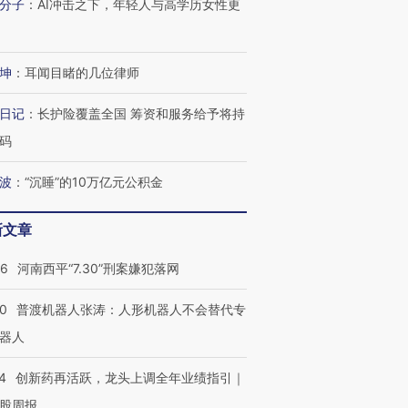
分子
：
AI冲击之下，年轻人与高学历女性更
坤
：
耳闻目睹的几位律师
日记
：
长护险覆盖全国 筹资和服务给予将持
码
波
：
“沉睡”的10万亿元公积金
新文章
26
河南西平“7.30”刑案嫌犯落网
00
普渡机器人张涛：人形机器人不会替代专
器人
4
创新药再活跃，龙头上调全年业绩指引｜
股周报