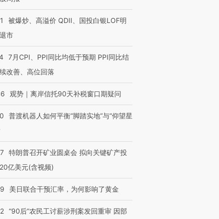
1
被爆炒、高溢价 QDII、国投白银LOF明
退市
4
7月CPI、PPI同比均低于预期 PPI同比结
续改善、高位回落
46
观势｜离岸信托90天补税窗口期疑问
00
普渡机器人如何平衡“脚踏实地”与“仰望星
？
57
特朗普召开矿业圆桌会 拟向关键矿产投
20亿美元(含视频)
09
美日联合干预汇率，为何影响了黄金
32
“90后”农民工讨薪涉刑案发回重审 因部