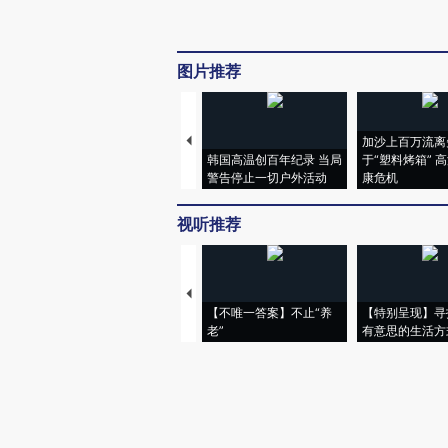
图片推荐
加沙上百万流离
韩国高温创百年纪录 当局
于“塑料烤箱” 
警告停止一切户外活动
康危机
视听推荐
【不唯一答案】不止“养
【特别呈现】寻
老”
有意思的生活方