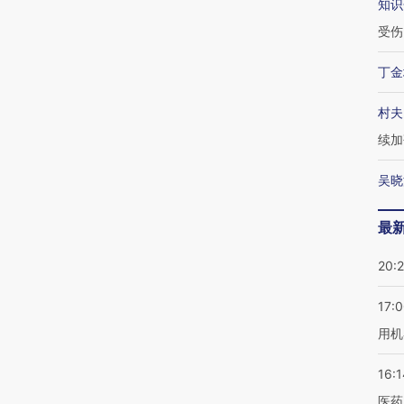
知识
受伤
丁金
村夫
续加
吴晓
最
20:
17:
用机
16:1
医药