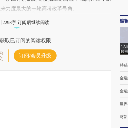
生以来力度最大的一轮高考改革号角。
编
2298字 订阅后继续阅读
获取已订阅的阅读权限
“入
民潮
员
订阅/会员升级
文
特稿
金融
金融
世界
财新