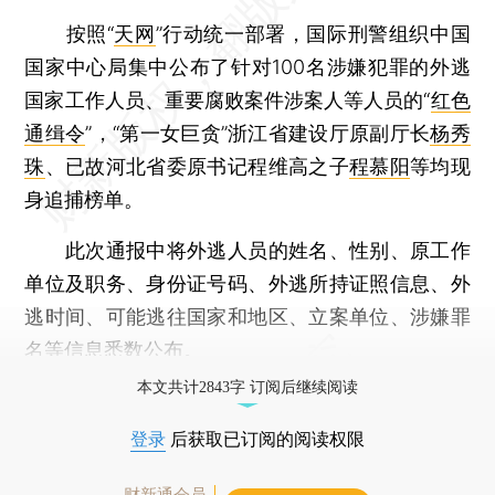
按照“
天网
”行动统一部署，国际刑警组织中国
国家中心局集中公布了针对100名涉嫌犯罪的外逃
国家工作人员、重要腐败案件涉案人等人员的“
红色
通缉令
”，“第一女巨贪”浙江省建设厅原副厅长
杨秀
珠
、已故河北省委原书记程维高之子
程慕阳
等均现
身追捕榜单。
此次通报中将外逃人员的姓名、性别、原工作
单位及职务、身份证号码、外逃所持证照信息、外
逃时间、可能逃往国家和地区、立案单位、涉嫌罪
名等信息悉数公布。
本文共计2843字 订阅后继续阅读
登录
后获取已订阅的阅读权限
财新通会员