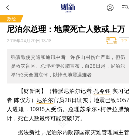
政经
尼泊尔总理：地震死亡人数或上万
2015年04月29日 13:18
T中
强震致使交通和通讯中断，许多山村伤亡严重，但仍
是救灾盲区。总理柯伊拉腊宣布，自28日起，尼泊尔
举行3天全国哀悼，以悼念地震遇难者
【财新网】（特派尼泊尔记者
孔令钰
实习记
者 陈仪方）
尼泊尔
官员28日证实，地震已致5057
人遇难，10915人受伤。总理苏希尔•柯伊拉腊预
计，死亡人数最终可能突破1万。
据法新社，尼泊尔内政部国家灾难管理局主管