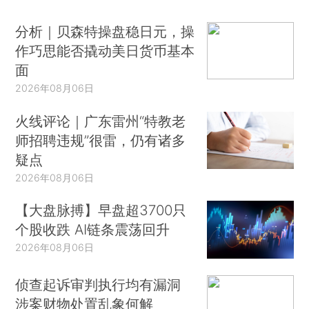
分析｜贝森特操盘稳日元，操
作巧思能否撬动美日货币基本
面
2026年08月06日
火线评论｜广东雷州“特教老
师招聘违规”很雷，仍有诸多
疑点
2026年08月06日
【大盘脉搏】早盘超3700只
个股收跌 AI链条震荡回升
2026年08月06日
侦查起诉审判执行均有漏洞
涉案财物处置乱象何解