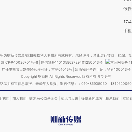
候任
17:
手祖
权为财新传媒及/或相关权利人专属所有或持有。未经许可，禁止进行转载、摘编、
京ICP备10026701号-8
|
网信算备110105862729401250013号
|
京公网安备 11
广播电视节目制作经营许可证：京第01015号
|
出版物经营许可证：第直100013号
Copyright 财新网 All Rights Reserved 版权所有 复制必究
害信息举报、未成年人举报、谣言信息）：010-85905050 13195200605 举报邮
于我们
|
加入我们
|
啄木鸟公益基金会
|
意见与反馈
|
提供新闻线索
|
联系我们
|
友情