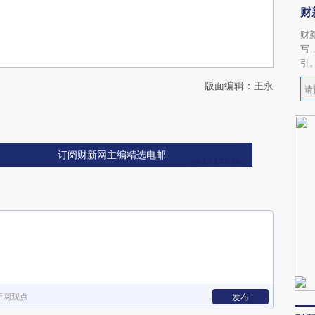
财
财
写
引
版面编辑：王永
订阅财新网主编精选电邮
新网观点
发布