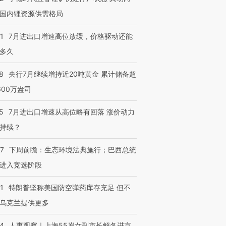
国内锂资源供需格局
1
7月进出口增速高位放缓，价格驱动还能
多久
8
央行7月继续增持近20吨黄金 累计储备超
600万盎司
5
7月进出口增速从高位略有回落 涨价动力
持续？
07
下周前瞻：生态环境法典施行；巴西总统
进入竞选阶段
1
特朗普坚称美国防空弹药库存充足 但不
乌克兰提供更多
24
人事观察｜上海55岁女副市长解冬进京