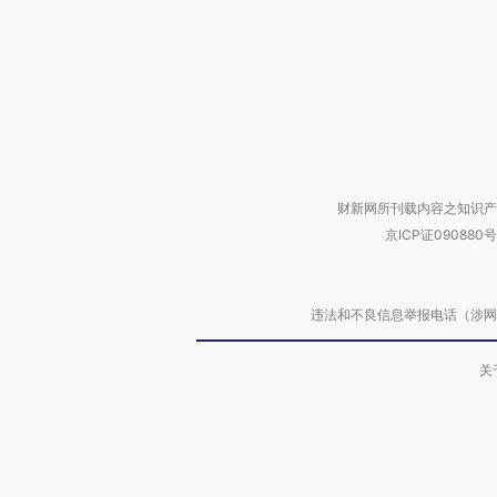
财新网所刊载内容之知识产
京ICP证090880号
违法和不良信息举报电话（涉网络暴力有
关