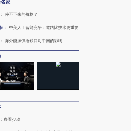
新名家
：
停不下来的价格？
恒
：
中美人工智能竞争：道路比技术更重要
：
海外能源供给缺口对中国的影响
跨国走私7万
视线｜被称为“蟑螂”的印
视线｜“入侵”还是“人道危
频
检体内含3种
度Z世代 用街头抗争将教
机”？难民潮撕裂西班牙
秘鲁纳斯
育部长拱下台
飞地休达
13人遇难
进第四届链博
【商旅对话】华住集团
技“链”接产
【特别呈现】寻找100种
CFO：不靠规模取胜，华
【特别呈
有意思的生活方式·第三对
住三大增长引擎是什么？
有意思的
客
：
多看少动