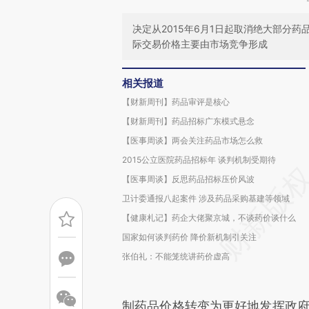
决定从2015年6月1日起取消绝大部分
际交易价格主要由市场竞争形成
相关报道
【财新周刊】药品审评是核心
【财新周刊】药品招标广东模式悬念
【医事周谈】两会关注药品市场怎么救
2015公立医院药品招标年 谈判机制受期待
【医事周谈】反思药品招标压价风波
卫计委通报八起案件 涉及药品采购基建等领域
【健康札记】药企大佬聚京城，不谈药价谈什么
国家如何谈判药价 降价新机制引关注
张伯礼：不能笼统讲药价虚高
制药品价格转变为更好地发挥政府