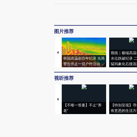
图片推荐
视线｜极端高温
韩国高温创百年纪录 当局
水位跌破纪录 
警告停止一切户外活动
猛犸象化石接连
视听推荐
【不唯一答案】不止“养
【特别呈现】寻
老”
有意思的生活方