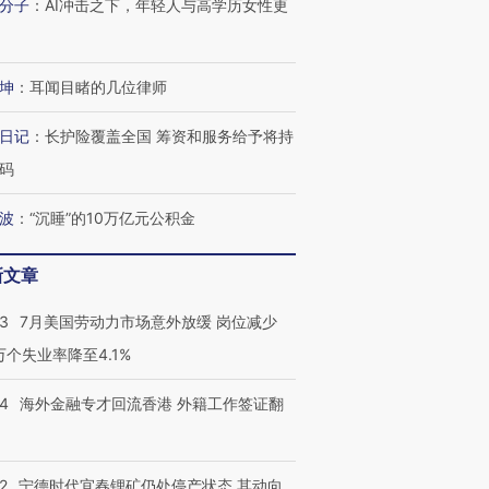
分子
：
AI冲击之下，年轻人与高学历女性更
坤
：
耳闻目睹的几位律师
日记
：
长护险覆盖全国 筹资和服务给予将持
码
波
：
“沉睡”的10万亿元公积金
新文章
43
7月美国劳动力市场意外放缓 岗位减少
3万个失业率降至4.1%
14
海外金融专才回流香港 外籍工作签证翻
2
宁德时代宜春锂矿仍处停产状态 其动向