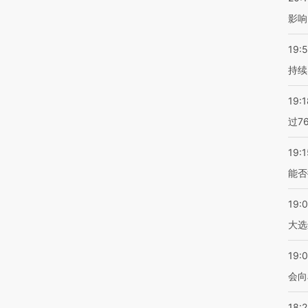
影响
19:5
持续
19:1
过7
19:1
能否
19:
大选
19:0
会向
18: