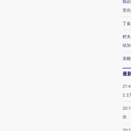
知识
受伤
丁金
村夫
续加
吴晓
最
21:
2.
20:
倍
20:1