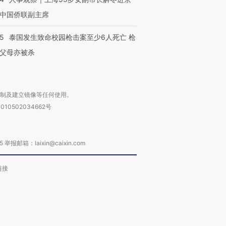
中国侨联副主席
45
泰国发生致命校园枪击案至少6人死亡 枪
父母亦被杀
复制及建立镜像等任何使用。
010502034662号
箱：laixin@caixin.com
链接