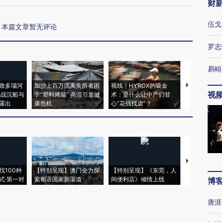
财
伍戈
本篇文章暂无评论
罗志
易峘
致多瑙河
加沙上百万流离失所者困
视线｜HYROX的吸金
马航飞行员
视
二战沉船与
于“塑料烤箱” 高温引发健
术：是什么让中产们甘
粒摇头丸 尿
露出
康危机
心“花钱找虐”？
毒品
【推广】走
找100种
【特别呈现】澳门全力探
【特别呈现】《东莞，人
会，让数智科
式·第一对
索葡语国家新渠道
间便利店》倾情上线
业
博
唐涯