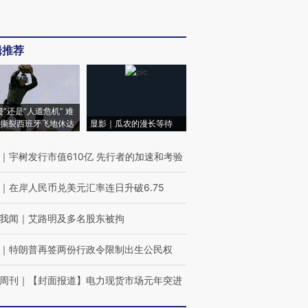
辑推荐
侵”还是“人道危机” 难
撕裂西班牙飞地休达
显影｜瓜农的漫长等待
｜
宇树发行市值610亿 先行者的加速和考验
｜
在岸人民币兑美元汇率连日升破6.75
我闻
｜
艾路明及多名股东被拘
｜
特朗普再签两份行政令限制出生公民权
周刊
｜
【封面报道】电力现货市场元年突进