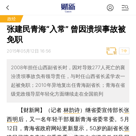
政经
张建民青海“入常” 曾因溃坝事故被
免职
2015年05月12日 16:56
T中
2008年担任山西副省长时，因对导致277人死亡的襄
汾溃坝事故负有领导责任，与时任山西省长孟学农一
起被免职；2010年异地复出任青海副省长；青海在省
级党政领导层年轻化方面继续走在全国前列
【财新网】（记者
林韵诗
）
继省委宣传部长
张
西明
后，又一名年轻干部履新青海省委常委。5月
12日，青海省政府网站更新显示，50岁的副省长
张