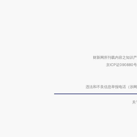
财新网所刊载内容之知识产
京ICP证090880号
违法和不良信息举报电话（涉网络暴力有
关