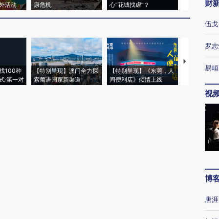
财
外活动
康危机
心“花钱找虐”？
毒品
伍戈
罗志
【推广】走
易峘
找100种
【特别呈现】澳门全力探
【特别呈现】《东莞，人
会，让数智科
式·第一对
索葡语国家新渠道
间便利店》倾情上线
业
视
博
唐涯