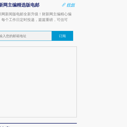
新网主编精选版电邮
样例
新网新闻版电邮全新升级！财新网主编精心编
，每个工作日定时投递，篇篇重磅，可信可
。
订阅
跨国走私7万
视线｜被称为“蟑螂”的印
视线｜“入侵”还是“人道危
检体内含3种
度Z世代 用街头抗争将教
机”？难民潮撕裂西班牙
秘鲁纳斯