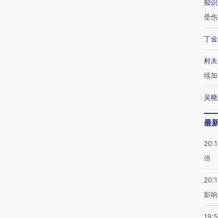
知识
受伤
丁金
村夫
续加
吴晓
最
20:
倍
20:1
影响
19:5