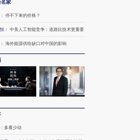
新名家
育部长拱下台
飞地休达
13人遇难
：
停不下来的价格？
恒
：
中美人工智能竞争：道路比技术更重要
进第四届链博
【商旅对话】华住集团
：
海外能源供给缺口对中国的影响
技“链”接产
【特别呈现】寻找100种
CFO：不靠规模取胜，华
【特别呈
有意思的生活方式·第三对
住三大增长引擎是什么？
有意思的
频
客
：
多看少动