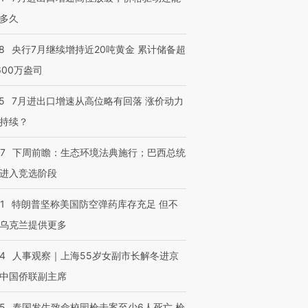
多久
8
央行7月继续增持近20吨黄金 累计储备超
600万盎司
5
7月进出口增速从高位略有回落 涨价动力
持续？
07
下周前瞻：生态环境法典施行；巴西总统
进入竞选阶段
1
特朗普坚称美国防空弹药库存充足 但不
乌克兰提供更多
24
人事观察｜上海55岁女副市长解冬进京
中国侨联副主席
45
泰国发生致命校园枪击案至少6人死亡 枪