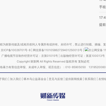
手祖
17:
提前
权为财新传媒及/或相关权利人专属所有或持有。未经许可，禁止进行转载、摘编、
京ICP备10026701号-8
|
网信算备110105862729401250013号
|
京公网安备 11
广播电视节目制作经营许可证：京第01015号
|
出版物经营许可证：第直100013号
Copyright 财新网 All Rights Reserved 版权所有 复制必究
害信息举报、未成年人举报、谣言信息）：010-85905050 13195200605 举报邮
于我们
|
加入我们
|
啄木鸟公益基金会
|
意见与反馈
|
提供新闻线索
|
联系我们
|
友情