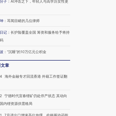
分子
：
AI冲击之下，年轻人与高学历女性更
坤
：
耳闻目睹的几位律师
日记
：
长护险覆盖全国 筹资和服务给予将持
码
波
：
“沉睡”的10万亿元公积金
新文章
14
海外金融专才回流香港 外籍工作签证翻
2
宁德时代宜春锂矿仍处停产状态 其动向
国内锂资源供需格局
1
7月进出口增速高位放缓，价格驱动还能