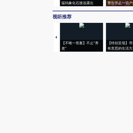
猛犸象化石接连露出
警告停止一切户
视听推荐
【不唯一答案】不止“养
【特别呈现】寻
老”
有意思的生活方