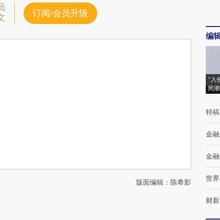
员
订阅/会员升级
文
编
“入
民潮
特稿
金融
金融
世界
版面编辑：陈希影
财新