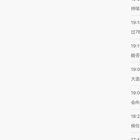
持续
19:1
过7
19:1
能否
19:
大选
19:0
会向
18:
候任
17: