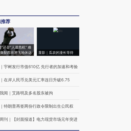
辑推荐
侵”还是“人道危机” 难
撕裂西班牙飞地休达
显影｜瓜农的漫长等待
｜
宇树发行市值610亿 先行者的加速和考验
｜
在岸人民币兑美元汇率连日升破6.75
我闻
｜
艾路明及多名股东被拘
｜
特朗普再签两份行政令限制出生公民权
周刊
｜
【封面报道】电力现货市场元年突进