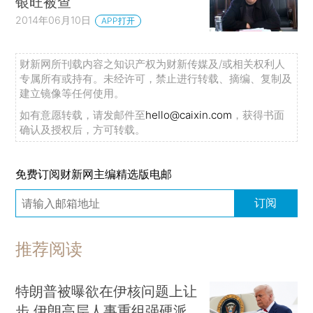
银旺被查
2014年06月10日
APP打开
财新网所刊载内容之知识产权为财新传媒及/或相关权利人
专属所有或持有。未经许可，禁止进行转载、摘编、复制及
建立镜像等任何使用。
如有意愿转载，请发邮件至
hello@caixin.com
，获得书面
确认及授权后，方可转载。
免费订阅财新网主编精选版电邮
订阅
推荐阅读
特朗普被曝欲在伊核问题上让
步 伊朗高层人事重组强硬派