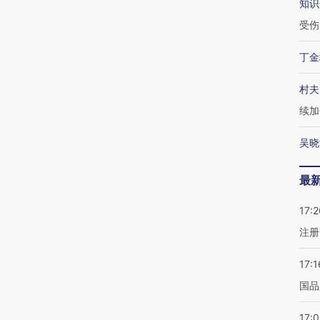
知识
受伤
丁金
村夫
续加
吴晓
最
17:2
注册
17:1
国品
17: