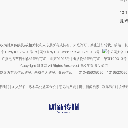
13:1
规”
权为财新传媒及/或相关权利人专属所有或持有。未经许可，禁止进行转载、摘编、
京ICP备10026701号-8
|
网信算备110105862729401250013号
|
京公网安备 11
广播电视节目制作经营许可证：京第01015号
|
出版物经营许可证：第直100013号
Copyright 财新网 All Rights Reserved 版权所有 复制必究
害信息举报、未成年人举报、谣言信息）：010-85905050 13195200605 举报邮
于我们
|
加入我们
|
啄木鸟公益基金会
|
意见与反馈
|
提供新闻线索
|
联系我们
|
友情