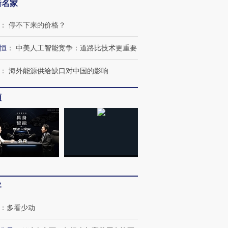
新名家
：
停不下来的价格？
恒
：
中美人工智能竞争：道路比技术更重要
：
海外能源供给缺口对中国的影响
频
跨国走私7万
视线｜HYROX的吸金
视线｜被
检体内含3种
术：是什么让中产们甘
泽连斯基密集出访美英 索
度Z世代
心“花钱找虐”？
要防空导弹“救急”
育部长拱
进第四届链博
【商旅对话】华住集团
客
技“链”接产
【特别呈现】寻找100种
CFO：不靠规模取胜，华
【特别呈
有意思的生活方式·第三对
住三大增长引擎是什么？
有意思的
：
多看少动