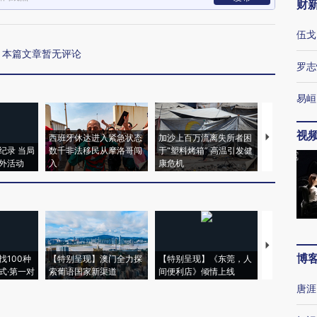
财
伍戈
本篇文章暂无评论
罗志
易峘
视
西班牙休达进入紧急状态
加沙上百万流离失所者困
马航飞行员
纪录 当局
数千非法移民从摩洛哥闯
于“塑料烤箱” 高温引发健
粒摇头丸 尿
外活动
入
康危机
毒品
【推广】走
博
找100种
【特别呈现】澳门全力探
【特别呈现】《东莞，人
会，让数智科
式·第一对
索葡语国家新渠道
间便利店》倾情上线
业
唐涯