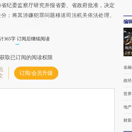
海省纪委监察厅研究并报省委、省政府批准，决定
处分；将其涉嫌犯罪问题移送司法机关依法处理。
编
计365字 订阅后继续阅读
视线
Z世
获取已订阅的阅读权限
金融
员
订阅/会员升级
文
政经
世界
地产
财新