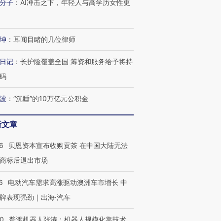
分子
：
AI冲击之下，年轻人与高学历女性更
坤
：
耳闻目睹的几位律师
日记
：
长护险覆盖全国 筹资和服务给予将持
码
波
：
“沉睡”的10万亿元公积金
新文章
6
贝恩资本宣布收购贡茶 在中国大陆无法
商标后退出市场
6
电动汽车需求高涨驱动澳洲车市增长 中
牌表现强劲｜出海·汽车
00
普渡机器人张涛：机器人规模化靠技术、