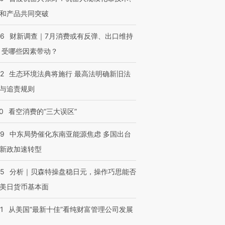
和产品共同突破
56
财新调查｜7月消费或有反弹、出口维持
 受哪些因素带动？
42
生态环境法典将施行 最高法明确新旧法
与追责规则
0
看空消费的“三大误区”
59
中东局势催化东南亚能源焦虑 多国出台
新政加速转型
05
分析｜贝森特操盘稳日元，操作巧思能否
美日货币基本面
1
从美国“最新十佳”看纯财富管理公司发展