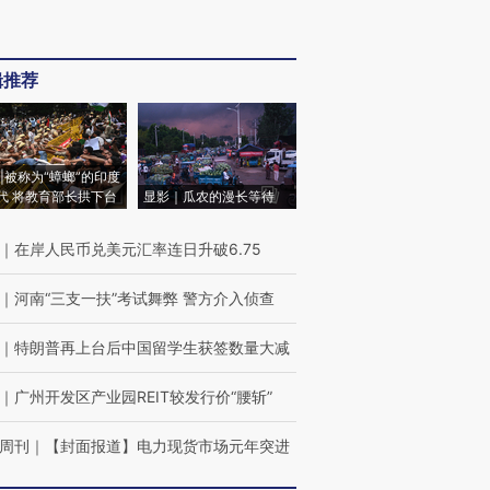
辑推荐
|被称为“蟑螂”的印度
代 将教育部长拱下台
显影｜瓜农的漫长等待
｜
在岸人民币兑美元汇率连日升破6.75
｜
河南“三支一扶”考试舞弊 警方介入侦查
｜
特朗普再上台后中国留学生获签数量大减
｜
广州开发区产业园REIT较发行价“腰斩”
周刊
｜
【封面报道】电力现货市场元年突进