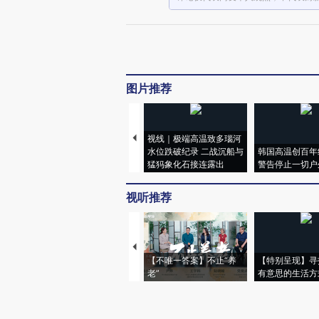
图片推荐
视线｜极端高温致多瑙河
水位跌破纪录 二战沉船与
韩国高温创百年
猛犸象化石接连露出
警告停止一切户
视听推荐
【不唯一答案】不止“养
【特别呈现】寻
老”
有意思的生活方