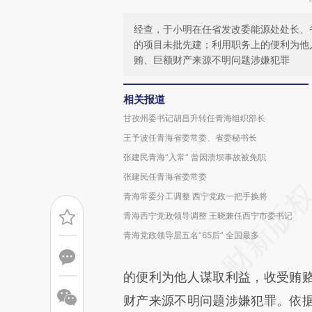
经查，于小明在任省发改委能源处处长、
的项目未批先建；利用职务上的便利为他
贿、巨额财产来源不明问题涉嫌犯罪
相关报道
甘孜州委书记胡昌升转任青海组织部长
王予波任青海省委常委、省委秘书长
张建民青海“入常” 曾因溃坝事故被免职
张建民任青海省委常委
青海常委分工调整 西宁党政一把手换将
青海西宁党政领导调整 王晓兼任西宁市委书记
青海党政领导层五名“65后” 全国最多
的便利为他人谋取利益，收受贿
财产来源不明问题涉嫌犯罪。依