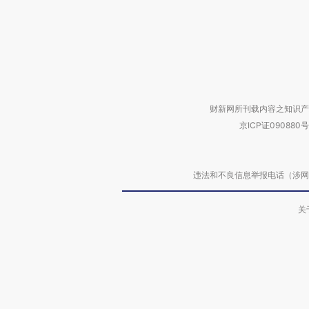
财新网所刊载内容之知识产
京ICP证090880号
违法和不良信息举报电话（涉网络暴力有
关