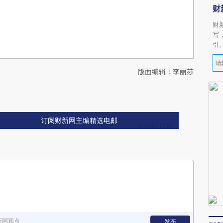
财
财
写
引
版面编辑：李丽莎
订阅财新网主编精选电邮
新网观点
发布