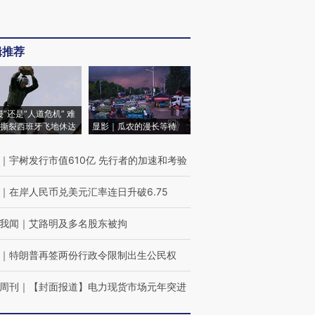
辑推荐
侵”还是“人道危机” 难
撕裂西班牙飞地休达
显影｜瓜农的漫长等待
｜
宇树发行市值610亿 先行者的加速和考验
｜
在岸人民币兑美元汇率连日升破6.75
我闻
｜
艾路明及多名股东被拘
｜
特朗普再签两份行政令限制出生公民权
周刊
｜
【封面报道】电力现货市场元年突进