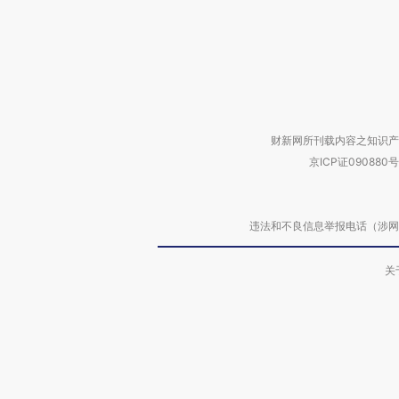
财新网所刊载内容之知识产
京ICP证090880号
违法和不良信息举报电话（涉网络暴力有
关