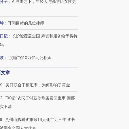
分子
：
AI冲击之下，年轻人与高学历女性更
坤
：
耳闻目睹的几位律师
日记
：
长护险覆盖全国 筹资和服务给予将持
码
波
：
“沉睡”的10万亿元公积金
新文章
09
美日联合干预汇率，为何影响了黄金
32
“90后”农民工讨薪涉刑案发回重审 因部
实不清
36
贵州山脚树矿难致16人死亡近三年 矿长
被罢免全国人大代表