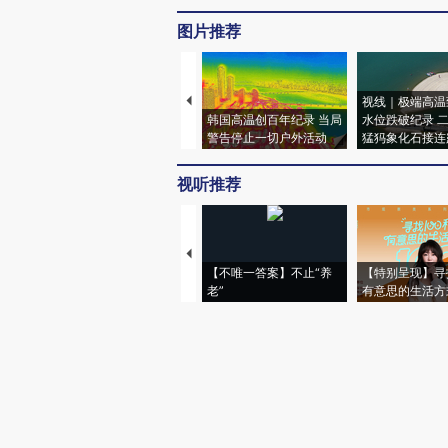
图片推荐
视线｜极端高温
韩国高温创百年纪录 当局
水位跌破纪录 
警告停止一切户外活动
猛犸象化石接连
视听推荐
【不唯一答案】不止“养
【特别呈现】寻
老”
有意思的生活方