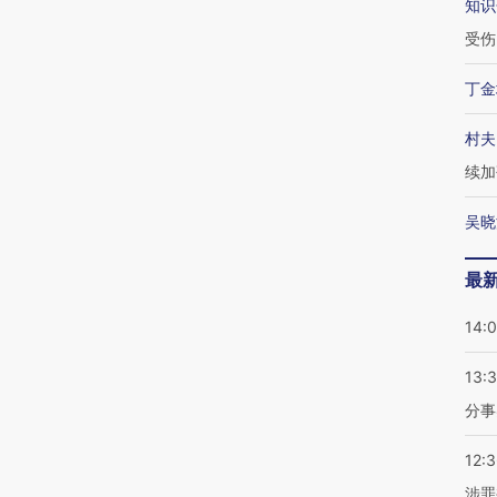
知识
受伤
丁金
村夫
续加
吴晓
最
14:
13:
分事
12:
涉罪