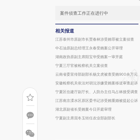
案件侦查工作正在进行中
相关报道
江苏泰州市原副市长贾春林涉受贿罪被立案侦查
中石油原副总经理王永春受贿案公开审理
湖南政协原副主席阳宝华受贿案一审开庭
宁夏三厅官被检察机关立案侦查
云南省委宣传部副部长杨文虎被查受贿900余万元
安徽检察机关依法对胡沅涉嫌受贿案移送审查起诉
宁夏区住建厅副厅长、人防办主任马占林接受调查
江苏南京溧水区原区委书记涉受贿重婚被提起公诉
湖北原副省长受贿案今日开庭审理
宁夏副主席屈冬玉转任农业部副部长