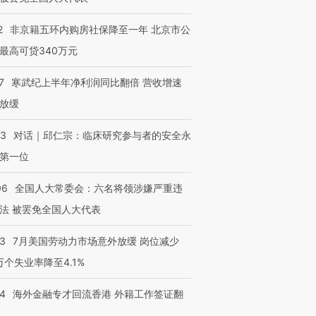
2
非京籍五环内购房社保降至一年 北京市公
最高可贷340万元
7
寒武纪上半年净利润同比翻倍 营收增速
放缓
53
对话｜邱仁宗：临床研究参与者的安全永
第一位
06
全国人大常委会：六名将领涉嫌严重违
法 被罢免全国人大代表
43
7月美国劳动力市场意外放缓 岗位减少
3万个失业率降至4.1%
14
海外金融专才回流香港 外籍工作签证翻