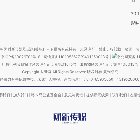
20:1
影响
权为财新传媒及/或相关权利人专属所有或持有。未经许可，禁止进行转载、摘编、
京ICP备10026701号-8
|
网信算备110105862729401250013号
|
京公网安备 11
广播电视节目制作经营许可证：京第01015号
|
出版物经营许可证：第直100013号
Copyright 财新网 All Rights Reserved 版权所有 复制必究
害信息举报、未成年人举报、谣言信息）：010-85905050 13195200605 举报邮
于我们
|
加入我们
|
啄木鸟公益基金会
|
意见与反馈
|
提供新闻线索
|
联系我们
|
友情