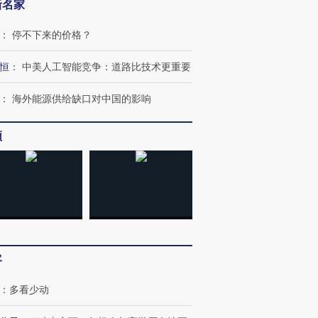
新名家
：
停不下来的价格？
恒
：
中美人工智能竞争：道路比技术更重要
跨国走私7万
视线｜被称为“蟑螂”的印
视线｜“入侵”还是“人道危
检体内含3种
度Z世代 用街头抗争将教
机”？难民潮撕裂西班牙
秘鲁纳斯
：
海外能源供给缺口对中国的影响
育部长拱下台
飞地休达
13人遇难
频
进第四届链博
【商旅对话】华住集团
技“链”接产
【特别呈现】寻找100种
CFO：不靠规模取胜，华
【特别呈
有意思的生活方式·第三对
住三大增长引擎是什么？
有意思的
客
：
多看少动