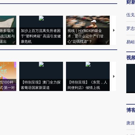
财
伍戈
罗志
致多瑙河
加沙上百万流离失所者困
视线｜HYROX的吸金
马航飞行员
二战沉船与
于“塑料烤箱” 高温引发健
术：是什么让中产们甘
粒摇头丸 尿
露出
康危机
心“花钱找虐”？
毒品
易峘
视
【推广】走
找100种
【特别呈现】澳门全力探
【特别呈现】《东莞，人
会，让数智科
式·第一对
索葡语国家新渠道
间便利店》倾情上线
业
博
唐涯