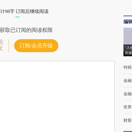
计98字 订阅后继续阅读
编
获取已订阅的阅读权限
员
订阅/会员升级
文
“入
民潮
特稿
金融
金融
世界
财新