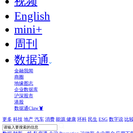
视频
English
mini+
周刊
数据通
金融我闻
商圈
地缘图志
企业数据库
沪深股市
港股
数据通Claw🦞
更多
科技
地产
汽车
消费
能源
健康
环科
民生
ESG
数字说
比