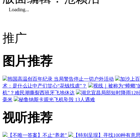
Loading...
推广
图片推荐
韩国高温创百年纪录 当局警告停止一切户外活动
加沙上百
术：是什么让中产们甘心“花钱找虐”？
视线｜被称为“蟑螂”
机”？难民潮撕裂西班牙飞地休达
湖北宜昌局部短时降雨128毫
毫米
秘鲁纳斯卡观光飞机坠毁 13人遇难
视听推荐
【不唯一答案】不止“养老”
【特别呈现】寻找100种有意