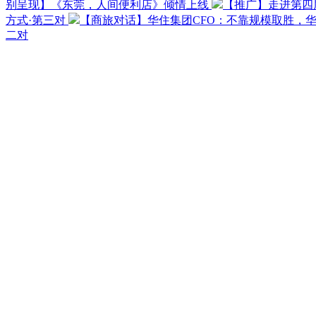
别呈现】《东莞，人间便利店》倾情上线
【推广】走进第四
方式·第三对
【商旅对话】华住集团CFO：不靠规模取胜，
二对