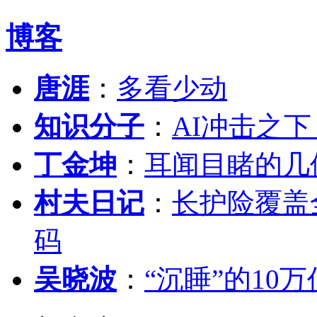
博客
唐涯
：
多看少动
知识分子
：
AI冲击之
丁金坤
：
耳闻目睹的几
村夫日记
：
长护险覆盖
码
吴晓波
：
“沉睡”的10