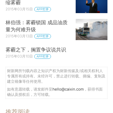
缩雾霾
2015年03月15日
APP打开
林伯强：雾霾锁国 成品油质
量为何难升级
2015年03月13日
APP打开
雾霾之下，搁置争议说共识
2015年03月10日
APP打开
财新网所刊载内容之知识产权为财新传媒及/或相关权利人
专属所有或持有。未经许可，禁止进行转载、摘编、复制及
建立镜像等任何使用。
如有意愿转载，请发邮件至
hello@caixin.com
，获得书面
确认及授权后，方可转载。
推荐阅读