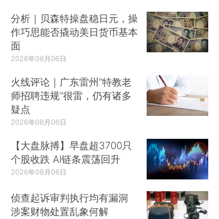
分析｜贝森特操盘稳日元，操
作巧思能否撬动美日货币基本
面
2026年08月06日
火线评论｜广东雷州“特教老
师招聘违规”很雷，仍有诸多
疑点
2026年08月06日
【大盘脉搏】早盘超3700只
个股收跌 AI链条震荡回升
2026年08月06日
侦查起诉审判执行均有漏洞
涉案财物处置乱象何解