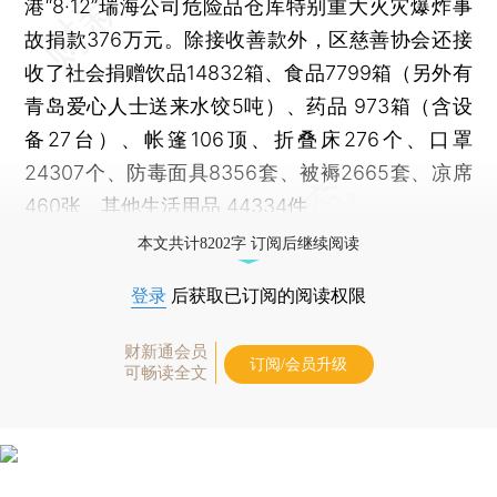
港“8·12”瑞海公司危险品仓库特别重大火灾爆炸事
故捐款376万元。除接收善款外，区慈善协会还接
收了社会捐赠饮品14832箱、食品7799箱（另外有
青岛爱心人士送来水饺5吨）、药品 973箱（含设
备27台）、帐篷106顶、折叠床276个、口罩
24307个、防毒面具8356套、被褥2665套、凉席
460张、其他生活用品 44334件
本文共计8202字 订阅后继续阅读
登录
后获取已订阅的阅读权限
财新通会员
订阅/会员升级
可畅读全文