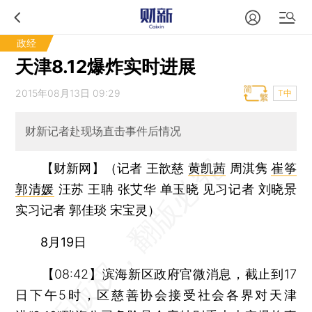
政经
天津8.12爆炸实时进展
2015年08月13日 09:29
T中
财新记者赴现场直击事件后情况
【财新网】（记者 王歆慈
黄凯茜
周淇隽
崔筝
郭清媛
汪苏 王聃 张艾华 单玉晓 见习记者 刘晓景
实习记者 郭佳琰 宋宝灵）
8月19日
【08:42】滨海新区政府官微消息，截止到17
日下午5时，区慈善协会接受社会各界对天津