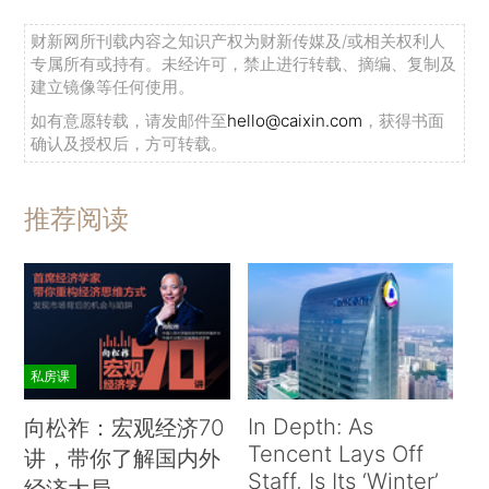
财新网所刊载内容之知识产权为财新传媒及/或相关权利人
专属所有或持有。未经许可，禁止进行转载、摘编、复制及
建立镜像等任何使用。
如有意愿转载，请发邮件至
hello@caixin.com
，获得书面
确认及授权后，方可转载。
推荐阅读
私房课
In Depth: As
向松祚：宏观经济70
Tencent Lays Off
讲，带你了解国内外
Staff, Is Its ‘Winter’
经济大局