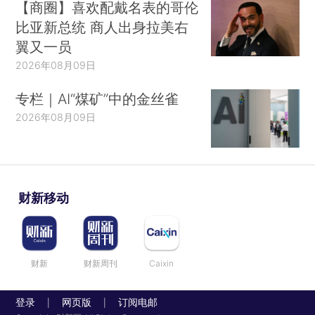
【商圈】喜欢配戴名表的哥伦
比亚新总统 商人出身拉美右
翼又一员
2026年08月09日
专栏｜AI“煤矿”中的金丝雀
2026年08月09日
财新移动
财新
财新周刊
Caixin
登录
网页版
订阅电邮
|
|