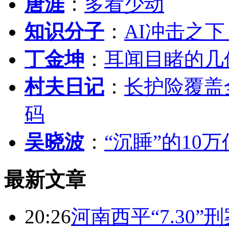
唐涯
：
多看少动
知识分子
：
AI冲击之
丁金坤
：
耳闻目睹的几
村夫日记
：
长护险覆盖
码
吴晓波
：
“沉睡”的10
最新文章
20:26
河南西平“7.30”