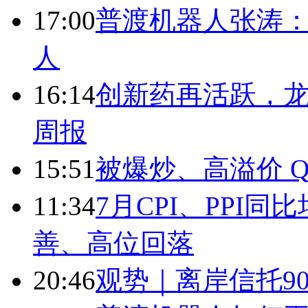
17:00
普渡机器人张涛
人
16:14
创新药再活跃，
周报
15:51
被爆炒、高溢价 Q
11:34
7月CPI、PPI同
善、高位回落
20:46
观势｜离岸信托9