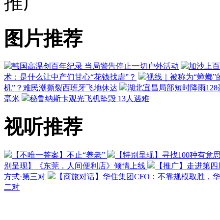
推广
图片推荐
韩国高温创百年纪录 当局警告停止一切户外活动
加沙上百
术：是什么让中产们甘心“花钱找虐”？
视线｜被称为“蟑螂”
机”？难民潮撕裂西班牙飞地休达
湖北宜昌局部短时降雨128毫
毫米
秘鲁纳斯卡观光飞机坠毁 13人遇难
视听推荐
【不唯一答案】不止“养老”
【特别呈现】寻找100种有意
别呈现】《东莞，人间便利店》倾情上线
【推广】走进第四
方式·第三对
【商旅对话】华住集团CFO：不靠规模取胜，
二对