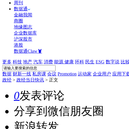
周刊
数据通
金融我闻
商圈
地缘图志
企业数据库
沪深股市
港股
数据通Claw🦞
更多
科技
地产
汽车
消费
能源
健康
环科
民生
ESG
数字说
比
数据
财新一线
私房课
会议
Promotion
运动家
企业用户
应用下
政经
>
政经当日快讯
>
正文
0
发表评论
分享到微信朋友圈
新浪转发