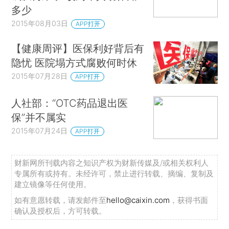
多少
2015年08月03日
APP打开
【健康周评】医保利好背后有
隐忧 医院塌方式腐败何时休
2015年07月28日
APP打开
人社部：“OTC药品退出医
保”并不属实
2015年07月24日
APP打开
财新网所刊载内容之知识产权为财新传媒及/或相关权利人
专属所有或持有。未经许可，禁止进行转载、摘编、复制及
建立镜像等任何使用。
如有意愿转载，请发邮件至
hello@caixin.com
，获得书面
确认及授权后，方可转载。