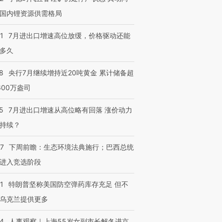
国内锂资源供需格局
1
7月进出口增速高位放缓，价格驱动还能
多久
8
央行7月继续增持近20吨黄金 累计储备超
600万盎司
5
7月进出口增速从高位略有回落 涨价动力
持续？
07
下周前瞻：生态环境法典施行；巴西总统
进入竞选阶段
1
特朗普坚称美国防空弹药库存充足 但不
乌克兰提供更多
24
人事观察｜上海55岁女副市长解冬进京