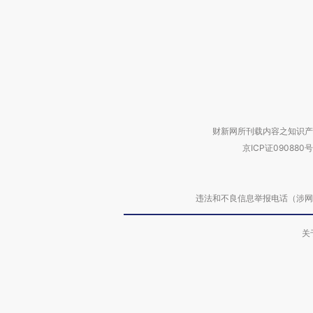
财新网所刊载内容之知识产
京ICP证090880号
违法和不良信息举报电话（涉网络暴力有
关