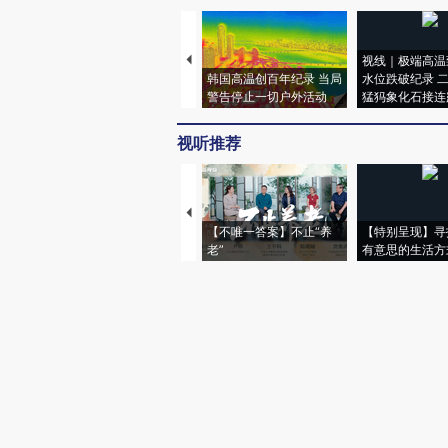
视线｜极端高温
韩国高温创百年纪录 当局
水位跌破纪录 
警告停止一切户外活动
猛犸象化石接连
视听推荐
【不唯一答案】不止“养
【特别呈现】寻
老”
有意思的生活方