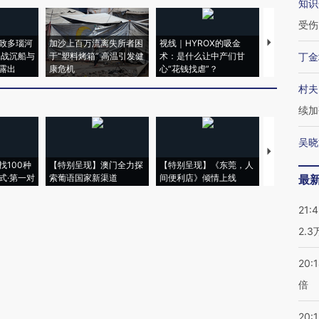
知识
受伤
致多瑙河
加沙上百万流离失所者困
视线｜HYROX的吸金
马航飞行员
二战沉船与
于“塑料烤箱” 高温引发健
术：是什么让中产们甘
粒摇头丸 尿
丁金
露出
康危机
心“花钱找虐”？
毒品
村夫
续加
吴晓
【推广】走
找100种
【特别呈现】澳门全力探
【特别呈现】《东莞，人
会，让数智科
式·第一对
索葡语国家新渠道
间便利店》倾情上线
业
最
21:
2.
20:
倍
20:1