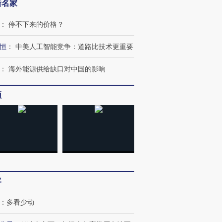
新名家
：
停不下来的价格？
恒
：
中美人工智能竞争：道路比技术更重要
：
海外能源供给缺口对中国的影响
频
客
：
多看少动