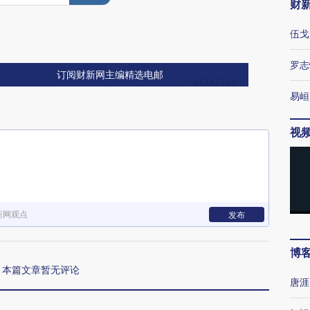
财
伍戈
罗志
订阅财新网主编精选电邮
易峘
视
新网观点
发布
博
本篇文章暂无评论
唐涯