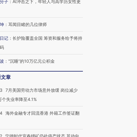
分子
：
AI冲击之下，年轻人与高学历女性更
跨国走私7万
视线｜被称为“蟑螂”的印
视线｜“入侵”还是“人道危
检体内含3种
坤
：
耳闻目睹的几位律师
度Z世代 用街头抗争将教
机”？难民潮撕裂西班牙
秘鲁纳斯
育部长拱下台
飞地休达
13人遇难
日记
：
长护险覆盖全国 筹资和服务给予将持
码
波
：
“沉睡”的10万亿元公积金
进第四届链博
【商旅对话】华住集团
技“链”接产
【特别呈现】寻找100种
CFO：不靠规模取胜，华
【特别呈
新文章
有意思的生活方式·第三对
住三大增长引擎是什么？
有意思的
43
7月美国劳动力市场意外放缓 岗位减少
3万个失业率降至4.1%
14
海外金融专才回流香港 外籍工作签证翻
2
宁德时代宜春锂矿仍处停产状态 其动向