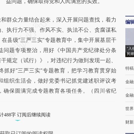
益问题，确保取得党和人民满意的实效。
和群众力量结合起来，深入开展问题查找，着力
编
为、执行力不强、作风不实、执法不公、贪腐谋私
在县级“三严三实”专题教育中，集中开展基层干
“入
益问题专项整治，用好《中国共产党纪律处分条
民潮
若干规定（试行）》，对违纪行为做到发现一起、
特稿
终抓好“三严三实”专题教育，把学习教育贯穿始
和组织生活会，做好党委书记抓党建述职评议考
金融
，确保圆满完成专题教育各项任务。（四川省纪
金融
世界
计488字 订阅后继续阅读
财新
获取已订阅的阅读权限