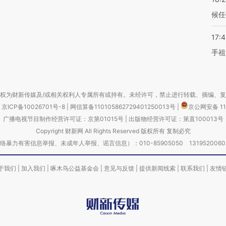
候任
17:
手祖
权为财新传媒及/或相关权利人专属所有或持有。未经许可，禁止进行转载、摘编、
京ICP备10026701号-8
|
网信算备110105862729401250013号
|
京公网安备 11
广播电视节目制作经营许可证：京第01015号
|
出版物经营许可证：第直100013号
Copyright 财新网 All Rights Reserved 版权所有 复制必究
害信息举报、未成年人举报、谣言信息）：010-85905050 13195200605 举报邮
于我们
|
加入我们
|
啄木鸟公益基金会
|
意见与反馈
|
提供新闻线索
|
联系我们
|
友情