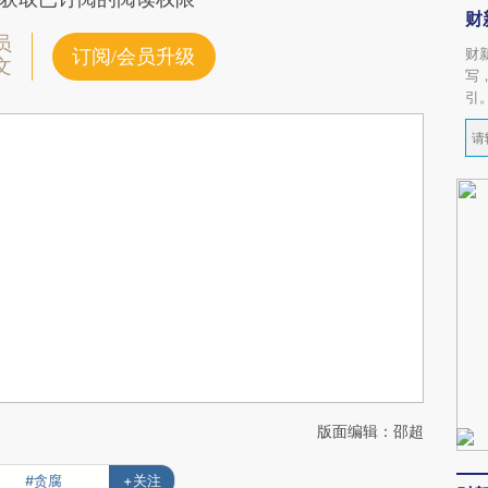
财
员
财
订阅/会员升级
文
写
引
版面编辑：邵超
#贪腐
+关注