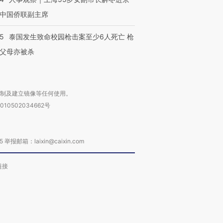
中国侨联副主席
45
泰国发生致命校园枪击案至少6人死亡 枪
父母亦被杀
复制及建立镜像等任何使用。
010502034662号
箱：laixin@caixin.com
链接