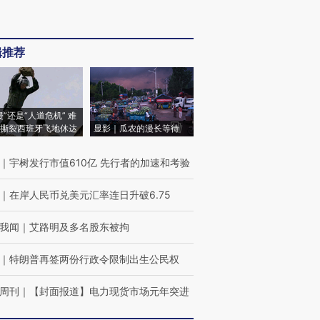
辑推荐
侵”还是“人道危机” 难
撕裂西班牙飞地休达
显影｜瓜农的漫长等待
｜
宇树发行市值610亿 先行者的加速和考验
｜
在岸人民币兑美元汇率连日升破6.75
我闻
｜
艾路明及多名股东被拘
｜
特朗普再签两份行政令限制出生公民权
周刊
｜
【封面报道】电力现货市场元年突进