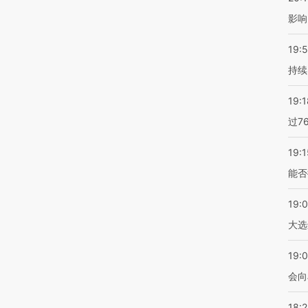
影响
19:5
持续
19:1
过7
19:1
能否
19:
大选
19:0
会向
18: