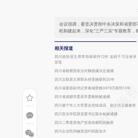
会议强调，要坚决贯彻中央决策和省委部
机制建起来，深化“三严三实”专题教育
相关报道
四川政协原主席李崇禧获判12年 追赃千万没收录
音笔
四川省检察院依法对魏德谦决定逮捕
四川文联原主席郭永祥受贿获刑20年
四川省委原副书记李春城受贿3979万获刑13年
四川省成都市委原常委敬刚被逮捕
四川遂宁市人大常委会党组成员、副主任王俊被查
四川音乐学院原党委书记柴永柏被逮捕
四川二季度房地产投资依赖民间融资
四川企业民间融资违约风险加大