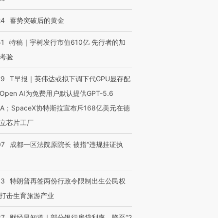
24
蓄势突破后的黄金
51
特稿｜宇树发行市值610亿 先行者的加
考验
29
T早报｜英伟达或拟下调下代GPU显存配
Open AI为免费用户默认提供GPT-5.6
NA；SpaceX协特斯拉宣布斥168亿美元在德
立芯片工厂
07
成都一区法院原院长 被指“违规挂证执
43
特朗普再签两份行政令限制出生公民权
打击生育旅游产业
37
财经早知道｜部分银行房贷利率，降至“2