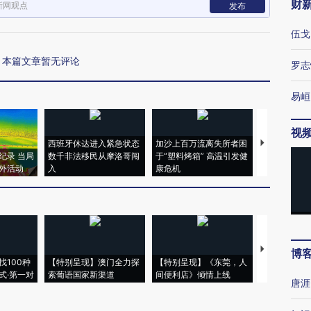
财
新网观点
发布
伍戈
本篇文章暂无评论
罗志
易峘
视
西班牙休达进入紧急状态
加沙上百万流离失所者困
视线｜HYR
纪录 当局
数千非法移民从摩洛哥闯
于“塑料烤箱” 高温引发健
术：是什么
外活动
入
康危机
心“花钱找虐
【推广】走
博
找100种
【特别呈现】澳门全力探
【特别呈现】《东莞，人
会，让数智科
式·第一对
索葡语国家新渠道
间便利店》倾情上线
业
唐涯