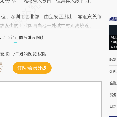
法估计，现场有人被困，但具体人数不明。
，位于深圳市西北部，由宝安区划出，靠近东莞市
编
故发生的工业园与当地一处城中村距离较近。
计546字 订阅后继续阅读
湖北
12
40
获取已订阅的阅读权限
独家
员
订阅/会员升级
文
金融
金融
能源
财新