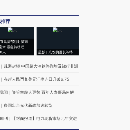
辑推荐
宜昌局部短时降雨
8毫米 紧急转移近
00人
显影｜瓜农的漫长等待
｜
规避封锁 中国超大油轮停靠埃及绕行非洲
｜
在岸人民币兑美元汇率连日升破6.75
我闻
｜
资管掌舵人更替 百年人寿僵局何解
｜
多国出台光伏新政加速转型
周刊
｜
【封面报道】电力现货市场元年突进