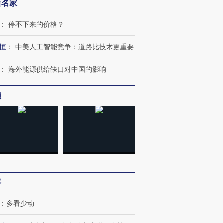
新名家
：
停不下来的价格？
恒
：
中美人工智能竞争：道路比技术更重要
：
海外能源供给缺口对中国的影响
频
OX的吸金
马航飞行员跨国走私7万
视线｜被称为“蟑螂”的印
让中产们甘
粒摇头丸 尿检体内含3种
度Z世代 用街头抗争将教
秘鲁纳斯
”？
毒品
育部长拱下台
13人遇难
进第四届链博
【商旅对话】华住集团
客
技“链”接产
【特别呈现】寻找100种
CFO：不靠规模取胜，华
【特别呈
有意思的生活方式·第三对
住三大增长引擎是什么？
有意思的
：
多看少动