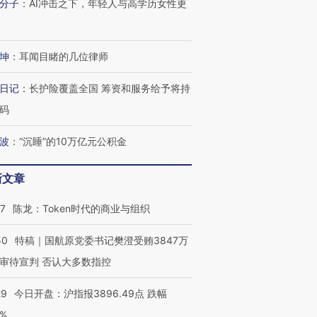
分子
：
AI冲击之下，年轻人与高学历女性更
坤
：
耳闻目睹的几位律师
日记
：
长护险覆盖全国 筹资和服务给予将持
码
波
：
“沉睡”的10万亿元公积金
新文章
07
陈龙：Token时代的商业与组织
50
特稿｜国航原党委书记樊澄受贿3847万
审待宣判 否认大多数指控
29
今日开盘：沪指报3896.49点 跌幅
0%