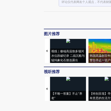
评论仅代表网友个人观点，不代表财
图片推荐
视线｜极端高温致多瑙河
水位跌破纪录 二战沉船与
韩国高温创百年
猛犸象化石接连露出
警告停止一切户
视听推荐
【不唯一答案】不止“养
【特别呈现】寻
老”
有意思的生活方