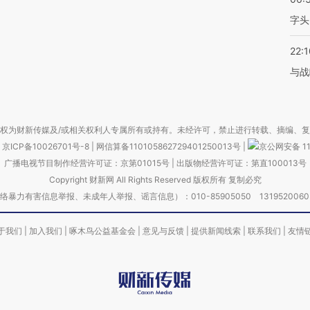
字头
22:1
与战
权为财新传媒及/或相关权利人专属所有或持有。未经许可，禁止进行转载、摘编、
京ICP备10026701号-8
|
网信算备110105862729401250013号
|
京公网安备 11
广播电视节目制作经营许可证：京第01015号
|
出版物经营许可证：第直100013号
Copyright 财新网 All Rights Reserved 版权所有 复制必究
害信息举报、未成年人举报、谣言信息）：010-85905050 13195200605 举报邮
于我们
|
加入我们
|
啄木鸟公益基金会
|
意见与反馈
|
提供新闻线索
|
联系我们
|
友情