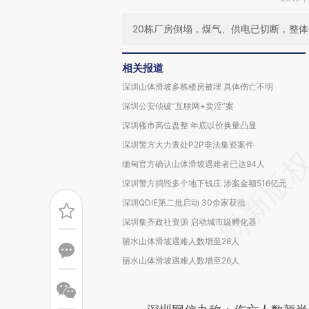
20栋厂房倒塌，煤气、供电已切断，整
相关报道
深圳山体滑坡多栋楼房被埋 具体伤亡不明
深圳公安侦破“互联网+卖淫”案
深圳楼市高位盘整 年底以价换量凸显
深圳警方大力查处P2P非法集资案件
缅甸官方确认山体滑坡遇难者已达94人
深圳警方捣毁多个地下钱庄 涉案金额516亿元
深圳QDIE第二批启动 30余家获批
深圳集齐政社资源 启动城市级孵化器
丽水山体滑坡遇难人数增至28人
丽水山体滑坡遇难人数增至26人