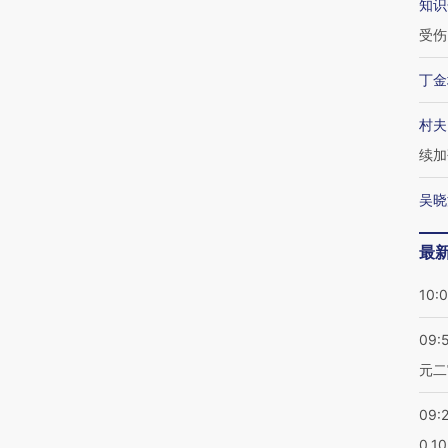
知识
受伤
丁金
村夫
续加
吴晓
最
10:
09:
元二
09:
0.1