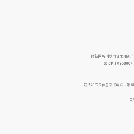
财新网所刊载内容之知识产
京ICP证090880号
违法和不良信息举报电话（涉网络暴力有
关