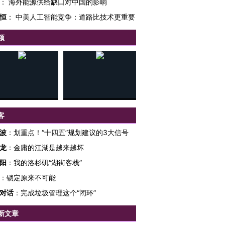
：
海外能源供给缺口对中国的影响
恒
：
中美人工智能竞争：道路比技术更重要
频
客
波
：
划重点！“十四五”规划建议的3大信号
龙
：
金庸的江湖是越来越坏
阳
：
我的洛杉矶“湖街客栈”
：
锁定原来不可能
对话
：
完成垃圾管理这个“闭环”
新文章