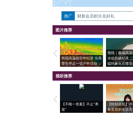
推广
如需刊登转载请点击右侧按钮，提交相关
财新会员积分兑好礼
图片推荐
视线｜极端高温
韩国高温创百年纪录 当局
水位跌破纪录 
警告停止一切户外活动
猛犸象化石接连
视听推荐
【不唯一答案】不止“养
【特别呈现】寻
老”
有意思的生活方