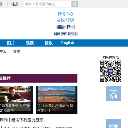
录
注册
行情中心
会议/培训
图片
视频
指数
English
三农
环境
辑推荐
订阅
电邮
“高考最牛钉子户”备
【音频】洱海治污 如
21次高考
何发力？
周刊
|
经济下行压力显现