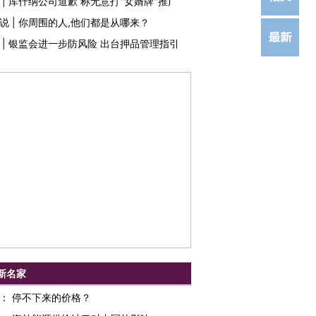
|
库什纳公司道歉 称无意打"女婿牌"推广
说
|
你周围的人,他们都是从哪来？
|
银监会进一步防风险 出台押品管理指引
新名家
：
停不下来的价格？