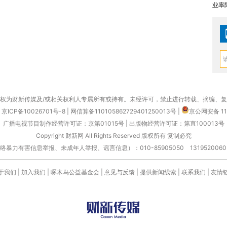
业率降
权为财新传媒及/或相关权利人专属所有或持有。未经许可，禁止进行转载、摘编、
京ICP备10026701号-8
|
网信算备110105862729401250013号
|
京公网安备 11
广播电视节目制作经营许可证：京第01015号
|
出版物经营许可证：第直100013号
Copyright 财新网 All Rights Reserved 版权所有 复制必究
害信息举报、未成年人举报、谣言信息）：010-85905050 13195200605 举报邮
于我们
|
加入我们
|
啄木鸟公益基金会
|
意见与反馈
|
提供新闻线索
|
联系我们
|
友情