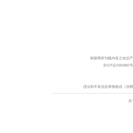
财新网所刊载内容之知识产
京ICP证090880号
违法和不良信息举报电话（涉网络暴力有
关