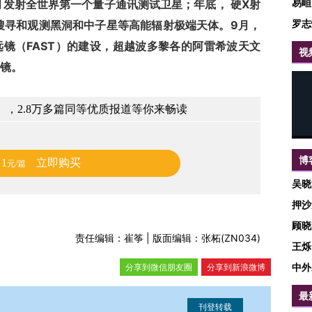
易峘
月发射全世界第一个量子通讯测试卫星；年底， 硬X射
罗志
搜寻和观测黑洞和中子星等高能辐射极端天体。9月，
远镜（FAST）的建设，超越波多黎各的阿雷希波天文
视
镜。
，2.8万多篇同等优质报道等你来畅读
博
1
立即购买
元/篇
吴晓
押沙
顾晓
责任编辑：崔筝 | 版面编辑：张柘(ZN034)
王烁
中外
分享到微信朋友圈
分享到新浪微博
最