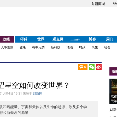
财新商城
登
政经
环科
世界
观点网
mini+
博客
周刊
人事观察
健康
有教无类
新科技
法治
时政
民生
社会
0
编
望星空如何改变世界？
01月04日 15:31 来源于
财新网
成都
战第
质和暗能量、宇宙和天体以及生命的起源，涉及多个学
财新
想和新概念的源泉