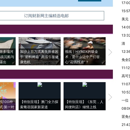
17:0
15:5
信息。经确认即可刊登转载。
订阅财新网主编精选电邮
美元
14:0
13:3
清
致多瑙河
加沙上百万流离失所者困
视线｜HYROX的吸金
马航飞行员
12:3
二战沉船与
于“塑料烤箱” 高温引发健
术：是什么让中产们甘
粒摇头丸 尿
免全
露出
康危机
心“花钱找虐”？
毒品
11:12
高可
11:0
10:5
【推广】走
一位
找100种
【特别呈现】澳门全力探
【特别呈现】《东莞，人
会，让数智科
式·第一对
索葡语国家新渠道
间便利店》倾情上线
业
08:0
罢免
21:4