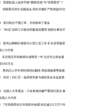
0
普渡机器人如何平衡“脚踏实地”与“仰望星空”？
7
特朗普召开矿业圆桌会 拟向关键矿产投资超20亿
9
美日联合干预汇率，为何影响了黄金
2
“90后”农民工讨薪涉刑案发回重审 因部分事实不
跨国走私7万
6
贵州山脚树矿难致16人死亡近三年 矿长涉罪被罢
视线｜被称为“蟑螂”的印
视线｜“入侵”还是“人道危
检体内含3种
度Z世代 用街头抗争将教
机”？难民潮撕裂西班牙
秘鲁纳斯
国人大代表
育部长拱下台
飞地休达
13人遇难
非京籍五环内购房社保降至一年 北京市公积金最
贷340万元
7
寒武纪上半年净利润同比翻倍 营收增速逐季放缓
3
对话｜邱仁宗：临床研究参与者的安全永远是第
进第四届链博
【商旅对话】华住集团
技“链”接产
【特别呈现】寻找100种
CFO：不靠规模取胜，华
【特别呈
有意思的生活方式·第三对
住三大增长引擎是什么？
有意思的
6
全国人大常委会：六名将领涉嫌严重违纪违法 被
全国人大代表
3
7月美国劳动力市场意外放缓 岗位减少2.3万个失