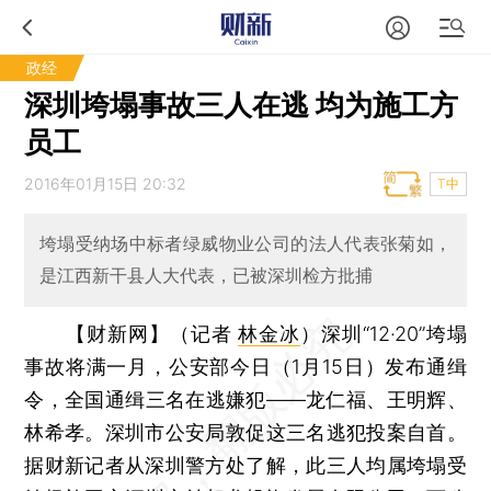
政经
深圳垮塌事故三人在逃 均为施工方
员工
2016年01月15日 20:32
T中
垮塌受纳场中标者绿威物业公司的法人代表张菊如，
是江西新干县人大代表，已被深圳检方批捕
【财新网】（记者
林金冰
）
深圳“12·20”垮塌
事故将满一月，公安部今日（1月15日）发布通缉
令，全国通缉三名在逃嫌犯——龙仁福、王明辉、
林希孝。深圳市公安局敦促这三名逃犯投案自首。
据财新记者从深圳警方处了解，此三人均属垮塌受