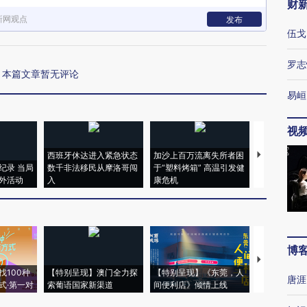
财
新网观点
发布
伍戈
罗志
本篇文章暂无评论
易峘
视
西班牙休达进入紧急状态
加沙上百万流离失所者困
马航飞行员
纪录 当局
数千非法移民从摩洛哥闯
于“塑料烤箱” 高温引发健
粒摇头丸 尿
外活动
入
康危机
毒品
博
【推广】走
找100种
【特别呈现】澳门全力探
【特别呈现】《东莞，人
会，让数智科
唐涯
式·第一对
索葡语国家新渠道
间便利店》倾情上线
业