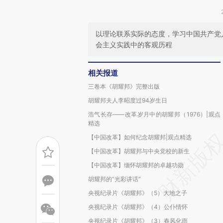
以理论联系实际的态度，学习中国共产党
会主义实践中的客观历程
相关报道
三卷本《胡耀邦》完整出版
胡耀邦夫人李昭度过94岁生日
浩气长存——改革岁月中的胡耀邦（1976）|观点
精选
【中国改革】如何纪念胡耀邦|观点精选
【中国改革】胡耀邦与中央党校的新生
【中国改革】缅怀胡耀邦的卓越功勋
胡耀邦的“光彩讲话”
央视纪录片《胡耀邦》（5）大地之子
央视纪录片《胡耀邦》（4）公仆情怀
央视纪录片《胡耀邦》（3）春风化雨