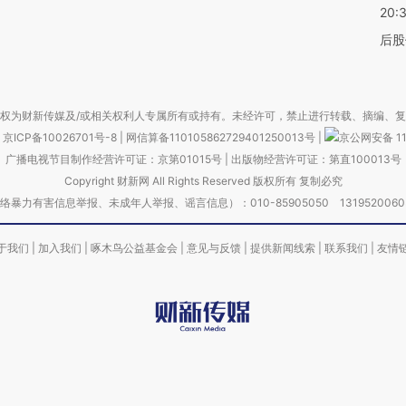
20:
后股
权为财新传媒及/或相关权利人专属所有或持有。未经许可，禁止进行转载、摘编、
京ICP备10026701号-8
|
网信算备110105862729401250013号
|
京公网安备 11
广播电视节目制作经营许可证：京第01015号
|
出版物经营许可证：第直100013号
Copyright 财新网 All Rights Reserved 版权所有 复制必究
害信息举报、未成年人举报、谣言信息）：010-85905050 13195200605 举报邮
于我们
|
加入我们
|
啄木鸟公益基金会
|
意见与反馈
|
提供新闻线索
|
联系我们
|
友情