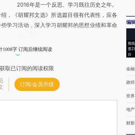
2016年是一个反思、学习既往历史之年。
介绍，《胡耀邦文选》所选篇目很有代表性，应各
编
一些学习活动，深入学习胡耀邦的思想业绩和革命
视线
度Z
1008字 订阅后继续阅读
台
获取已订阅的阅读权限
金融
员
政经
订阅/会员升级
文
世界
地产
财新