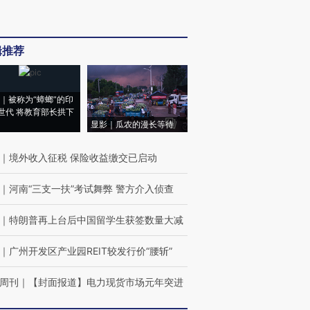
辑推荐
｜被称为“蟑螂”的印
世代 将教育部长拱下
显影｜瓜农的漫长等待
｜
境外收入征税 保险收益缴交已启动
｜
河南“三支一扶”考试舞弊 警方介入侦查
｜
特朗普再上台后中国留学生获签数量大减
｜
广州开发区产业园REIT较发行价“腰斩”
周刊
｜
【封面报道】电力现货市场元年突进