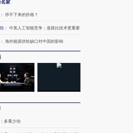
新名家
：
停不下来的价格？
恒
：
中美人工智能竞争：道路比技术更重要
：
海外能源供给缺口对中国的影响
频
跨国走私7万
视线｜HY
检体内含3种
泽连斯基密集出访美英 索
秘鲁纳斯卡观光飞机坠毁
术：是什
要防空导弹“救急”
13人遇难
心“花钱找
客
进第四届链博
【商旅对话】华住集团
技“链”接产
【特别呈现】寻找100种
CFO：不靠规模取胜，华
【特别呈
：
多看少动
有意思的生活方式·第三对
住三大增长引擎是什么？
有意思的