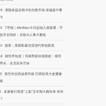
36
港险收益征税冲击伦敦市场 保诚盘中重
3%
20
T早报｜MiniMax今日起纳入港股通；宇
技开启询价；谷歌AI人事大重组
30
惠誉：美国私募信贷违约率创新高
48
财经早知道｜河南带薪休假新政：领导
带头，全员应休尽休
05
美巴外交风波再升级 巴西驻美大使遭撤
签
5
多家银行再度“上架”五年期大额存单 有何
？