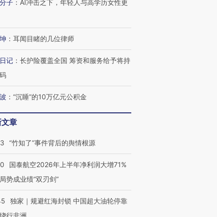
分子
：
AI冲击之下，年轻人与高学历女性更
坤
：
耳闻目睹的几位律师
日记
：
长护险覆盖全国 筹资和服务给予将持
码
波
：
“沉睡”的10万亿元公积金
新文章
13
“竹知了”事件背后的舆情根源
10
国泰航空2026年上半年净利润大增71%
局势成业绩“双刃剑”
45
独家｜规避红海封锁 中国超大油轮停靠
绕行非洲