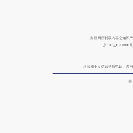
财新网所刊载内容之知识产
京ICP证090880号
违法和不良信息举报电话（涉网络暴力有
关