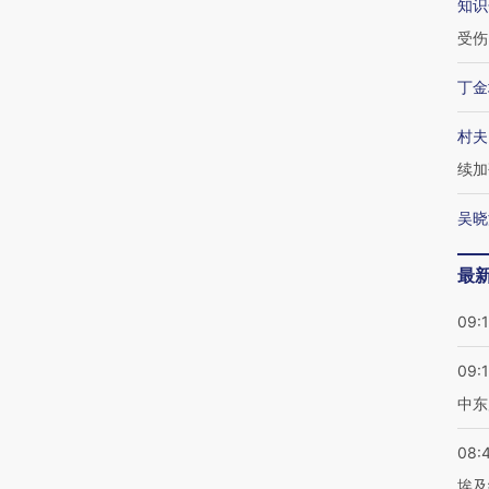
知识
受伤
丁金
村夫
续加
吴晓
最
09:
09:
中东
08:
埃及