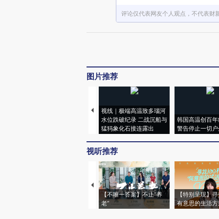
评论仅代表网友个人观点，不代表财
图片推荐
视线｜极端高温致多瑙河
水位跌破纪录 二战沉船与
韩国高温创百年
猛犸象化石接连露出
警告停止一切户
视听推荐
【不唯一答案】不止“养
【特别呈现】寻
老”
有意思的生活方