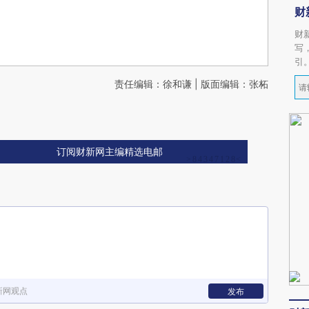
财
财
写
引
责任编辑：徐和谦 | 版面编辑：张柘
订阅财新网主编精选电邮
新网观点
发布