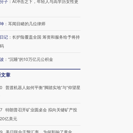
分子
：
AI冲击之下，年轻人与高学历女性更
坤
：
耳闻目睹的几位律师
日记
：
长护险覆盖全国 筹资和服务给予将持
码
波
：
“沉睡”的10万亿元公积金
新文章
00
普渡机器人如何平衡“脚踏实地”与“仰望星
？
57
特朗普召开矿业圆桌会 拟向关键矿产投
20亿美元
09
美日联合干预汇率，为何影响了黄金