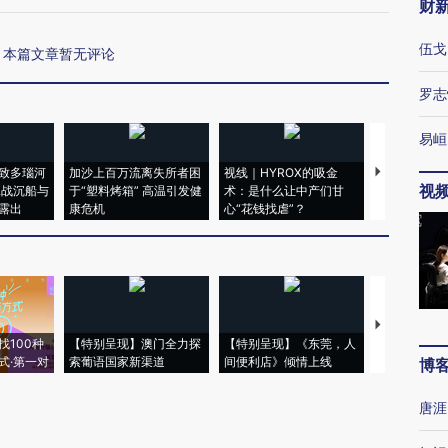
财
伍戈
本篇文章暂无评论
罗志
易峘
致多瑙河
加沙上百万流离失所者困
视线｜HYROX的吸金
马航飞行员
视
二战沉船与
于“塑料烤箱” 高温引发健
术：是什么让中产们甘
粒摇头丸 尿
露出
康危机
心“花钱找虐”？
毒品
【推广】走
找100种
【特别呈现】澳门全力探
【特别呈现】《东莞，人
会，让数智科
式·第一对
索葡语国家新渠道
间便利店》倾情上线
业
博
唐涯