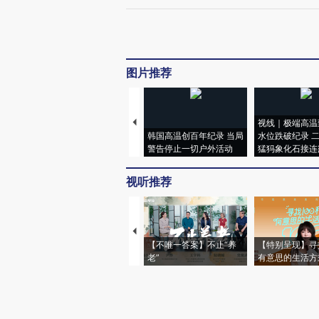
图片推荐
视线｜极端高温
韩国高温创百年纪录 当局
水位跌破纪录 
警告停止一切户外活动
猛犸象化石接连
视听推荐
【不唯一答案】不止“养
【特别呈现】寻
老”
有意思的生活方