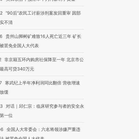
32
“90后”农民工讨薪涉刑案发回重审 因部
实不清
36
贵州山脚树矿难致16人死亡近三年 矿长
被罢免全国人大代表
2
非京籍五环内购房社保降至一年 北京市公
最高可贷340万元
7
寒武纪上半年净利润同比翻倍 营收增速
放缓
53
对话｜邱仁宗：临床研究参与者的安全永
第一位
06
全国人大常委会：六名将领涉嫌严重违
法 被罢免全国人大代表