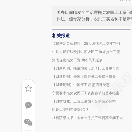
国办日前印发全面治理拖欠农民工工资问
作法。但专家分析，农民工实名制不是新
相关报道
福建严治欠薪犯罪 25人因拖欠工资被判刑
中铁六局否认殴打讨薪农民工 称未拖欠工资
河南促发拖欠工资 助农民工返乡
【财新周刊】衡量地位，房子比工资更可靠
【财新周刊】美国上调最低工资得不偿失
【财新周刊】中国涨工资 墨西哥受惠
宁夏要求拖欠农民工工资案春节前基本结案
【财智研究】工资上涨如何影响经济转型
听说工资明年能涨6%？
社科院绿皮书：未来公务员工资提高空间不大