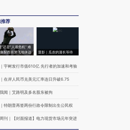
辑推荐
侵”还是“人道危机” 难
撕裂西班牙飞地休达
显影｜瓜农的漫长等待
｜
宇树发行市值610亿 先行者的加速和考验
｜
在岸人民币兑美元汇率连日升破6.75
我闻
｜
艾路明及多名股东被拘
｜
特朗普再签两份行政令限制出生公民权
周刊
｜
【封面报道】电力现货市场元年突进