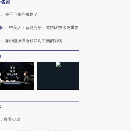
新名家
：
停不下来的价格？
恒
：
中美人工智能竞争：道路比技术更重要
：
海外能源供给缺口对中国的影响
跨国走私7万
视线｜被称为“蟑螂”的印
视线｜“入侵”还是“人道危
频
检体内含3种
度Z世代 用街头抗争将教
机”？难民潮撕裂西班牙
秘鲁纳斯
育部长拱下台
飞地休达
13人遇难
进第四届链博
【商旅对话】华住集团
技“链”接产
【特别呈现】寻找100种
CFO：不靠规模取胜，华
【特别呈
有意思的生活方式·第三对
住三大增长引擎是什么？
有意思的
客
：
多看少动