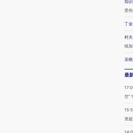
知识
受伤
丁金
村夫
续加
吴晓
最
17:
空”
15:
资超
14: