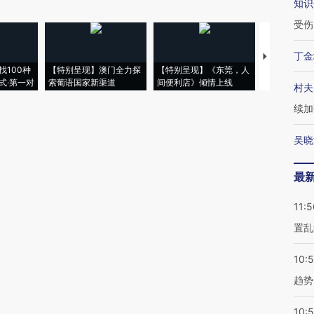
知识
受伤
丁金
【推广】走
找100种
【特别呈现】澳门全力探
【特别呈现】《东莞，人
会，让数智科
式·第一对
索葡语国家新渠道
间便利店》倾情上线
业
村夫
续加
吴晓
最
11:5
置乱
10:
趋势
10: