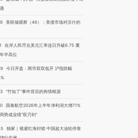
遇
39
美联储观察（46）：美债市场对沃什的
1
在岸人民币兑美元汇率连日升破6.75 重
年半高位
29
今日开盘：两市双双低开 沪指跌幅
6%
13
“竹知了”事件背后的舆情根源
10
国泰航空2026年上半年净利润大增71%
局势成业绩“双刃剑”
45
独家｜规避红海封锁 中国超大油轮停靠
绕行非洲