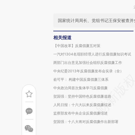
国家统计局局长、党组书记王保安被查并
相关报道
【中国改革】反腐倡廉五对策
一汽对1304名现职经理人进行反腐倡廉知识考试
两部门出台意见加强社会组织反腐倡廉工作
中央纪委2013年反腐倡廉发布会实录（全）
俞可平： 构建中国反腐倡廉三体系
中央政治局首次集体学习反腐倡廉
贺国强：坚持中国特色反腐倡廉道路
人民日报：十六大以来反腐倡廉综述
监察部发布中央企业反腐倡廉综述
贺国强：十八大将对反腐倡廉作出新部署