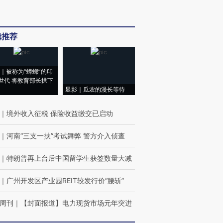
辑推荐
｜被称为“蟑螂”的印
世代 将教育部长拱下
显影｜瓜农的漫长等待
｜
境外收入征税 保险收益缴交已启动
｜
河南“三支一扶”考试舞弊 警方介入侦查
｜
特朗普再上台后中国留学生获签数量大减
｜
广州开发区产业园REIT较发行价“腰斩”
周刊
｜
【封面报道】电力现货市场元年突进