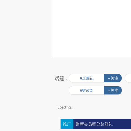
话题：
#反腐记
+关注
#财政部
+关注
Loading...
推广
财新会员积分兑好礼