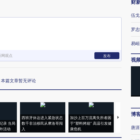
财
伍戈
罗志
易峘
新网观点
发布
视
本篇文章暂无评论
博
西班牙休达进入紧急状态
加沙上百万流离失所者困
马航飞行员
纪录 当局
数千非法移民从摩洛哥闯
于“塑料烤箱” 高温引发健
粒摇头丸 尿
唐涯
外活动
入
康危机
毒品