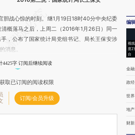
官胆战心惊的时刻。继1月19日18时40分中央纪委
编
概落马之后，上周二（2016年1月26日）同一
出手，公布了国家统计局党组书记、局长王保安涉
视线
的消息。
度Z
台
4425字 订阅后继续阅读
金融
获取已订阅的阅读权限
政经
员
世界
订阅/会员升级
文
地产
财新