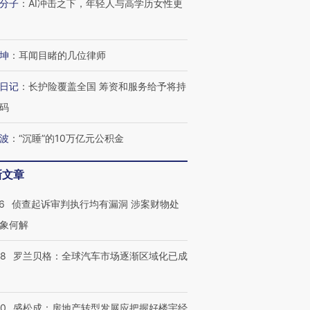
分子
：
AI冲击之下，年轻人与高学历女性更
坤
：
耳闻目睹的几位律师
进第四届链博
【商旅对话】华住集团
技“链”接产
【特别呈现】寻找100种
CFO：不靠规模取胜，华
【特别呈
有意思的生活方式·第三对
住三大增长引擎是什么？
有意思的
日记
：
长护险覆盖全国 筹资和服务给予将持
码
波
：
“沉睡”的10万亿元公积金
新文章
6
侦查起诉审判执行均有漏洞 涉案财物处
象何解
58
罗兰贝格：全球汽车市场逐渐区域化已成
50
盛松成：房地产转型发展应把握好楼宇经