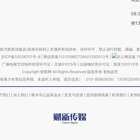
08:
挫1
权为财新传媒及/或相关权利人专属所有或持有。未经许可，禁止进行转载、摘编、
京ICP备10026701号-8
|
网信算备110105862729401250013号
|
京公网安备 11
广播电视节目制作经营许可证：京第01015号
|
出版物经营许可证：第直100013号
Copyright 财新网 All Rights Reserved 版权所有 复制必究
害信息举报、未成年人举报、谣言信息）：010-85905050 13195200605 举报邮
于我们
|
加入我们
|
啄木鸟公益基金会
|
意见与反馈
|
提供新闻线索
|
联系我们
|
友情