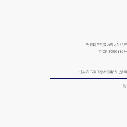
财新网所刊载内容之知识产
京ICP证090880号
违法和不良信息举报电话（涉网络暴力有
关