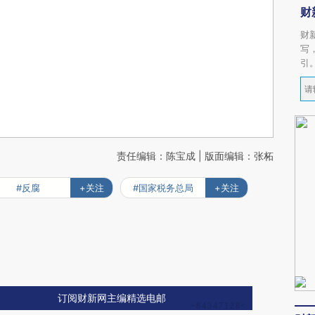
财
财
写
引
责任编辑：陈宝成 | 版面编辑：张柘
#反腐
+关注
#国家税务总局
+关注
订阅财新网主编精选电邮