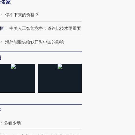
新名家
：
停不下来的价格？
恒
：
中美人工智能竞争：道路比技术更重要
：
海外能源供给缺口对中国的影响
频
客
跨国走私7万
视线｜HY
检体内含3种
泽连斯基密集出访美英 索
秘鲁纳斯卡观光飞机坠毁
术：是什
：
多看少动
要防空导弹“救急”
13人遇难
心“花钱找