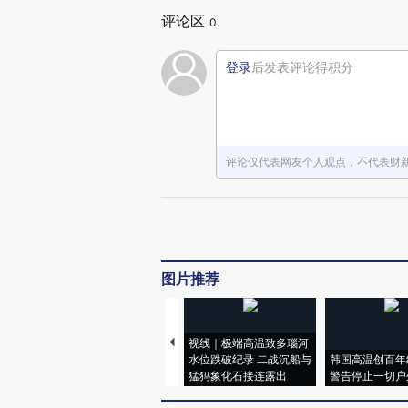
评论区
0
登录
后发表评论得积分
评论仅代表网友个人观点，不代表财
图片推荐
视线｜极端高温致多瑙河
水位跌破纪录 二战沉船与
韩国高温创百年
猛犸象化石接连露出
警告停止一切户