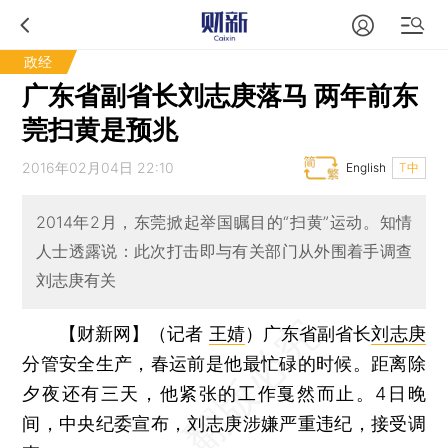
政经
广东省副省长刘志庚落马 两年前东
莞扫黄是预兆
2016年02月04日 22:10
English
T中
2014年2月，东莞掀起举国瞩目的“扫黄”运动。知情
人士透露说：此次打击即与有关部门从外围着手调查
刘志庚有关
【财新网】（记者
王婧
）
广东省副省长
刘志庚
分管安全生产，春运前是他最忙碌的时候。距离除
夕夜还有三天，他紧张的工作戛然而止。4日晚
间，中央纪委宣布，刘志庚涉嫌严重违纪，接受调