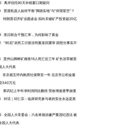
6
离岸信托90天补税窗口期疑问
0
普渡机器人如何平衡“脚踏实地”与“仰望星空”？
7
特朗普召开矿业圆桌会 拟向关键矿产投资超20亿
跨国走私7万
视线｜被称为“蟑螂”的印
视线｜“入侵”还是“人道危
检体内含3种
9
美日联合干预汇率，为何影响了黄金
度Z世代 用街头抗争将教
机”？难民潮撕裂西班牙
秘鲁纳斯
育部长拱下台
飞地休达
13人遇难
2
“90后”农民工讨薪涉刑案发回重审 因部分事实不
6
贵州山脚树矿难致16人死亡近三年 矿长涉罪被罢
国人大代表
进第四届链博
【商旅对话】华住集团
非京籍五环内购房社保降至一年 北京市公积金最
技“链”接产
【特别呈现】寻找100种
CFO：不靠规模取胜，华
【特别呈
贷340万元
有意思的生活方式·第三对
住三大增长引擎是什么？
有意思的
7
寒武纪上半年净利润同比翻倍 营收增速逐季放缓
3
对话｜邱仁宗：临床研究参与者的安全永远是第
6
全国人大常委会：六名将领涉嫌严重违纪违法 被
全国人大代表