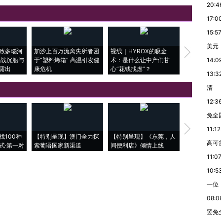
20:4
17:0
15:5
美元
致多瑙河
加沙上百万流离失所者困
视线｜HYROX的吸金
马航飞行员
二战沉船与
于“塑料烤箱” 高温引发健
术：是什么让中产们甘
粒摇头丸 尿
14:0
露出
康危机
心“花钱找虐”？
毒品
13:3
清
12:3
免全
【推广】走
11:12
找100种
【特别呈现】澳门全力探
【特别呈现】《东莞，人
会，让数智科
高可
式·第一对
索葡语国家新渠道
间便利店》倾情上线
业
11:0
10:5
一位
08:0
罢免