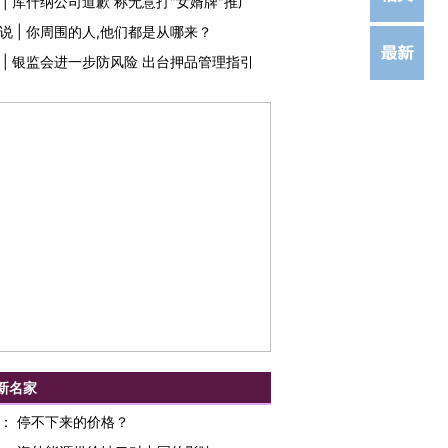
|
库什纳公司道歉 称无意打"女婿牌"推广
说
|
你周围的人,他们都是从哪来？
|
银监会进一步防风险 出台押品管理指引
新名家
：
停不下来的价格？