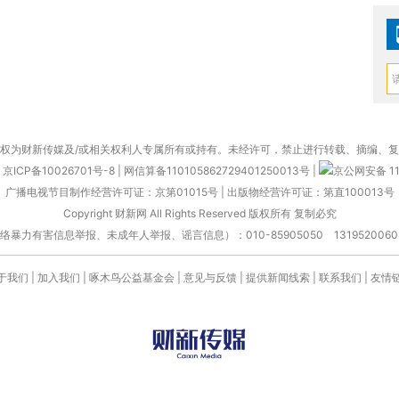
权为财新传媒及/或相关权利人专属所有或持有。未经许可，禁止进行转载、摘编、
京ICP备10026701号-8
|
网信算备110105862729401250013号
|
京公网安备 11
广播电视节目制作经营许可证：京第01015号
|
出版物经营许可证：第直100013号
Copyright 财新网 All Rights Reserved 版权所有 复制必究
害信息举报、未成年人举报、谣言信息）：010-85905050 13195200605 举报邮
于我们
|
加入我们
|
啄木鸟公益基金会
|
意见与反馈
|
提供新闻线索
|
联系我们
|
友情