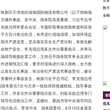
世界
数字
滨海新区天津港的瑞海国际物流有限公司（以下简称瑞
金融
火灾爆炸事故。党中央、国务院高度重视，习近平总书
中央政治局常委会会议，专题听取事故抢险救援和应急
，千方百计救治伤员，有序进行现场清理，加强环境监
原因并严肃追责，坚决落实安全生产责任制，有效化解
生命财产安全。李克强总理多次作出重要批示，并率马
现场指导救援处置工作，主持召开国务院常务会议进行
工作进展情况汇报，要求对现场进行深入搜救，全力救
防止发生次生事故，依法依纪严肃追究事故责任，健全
各类重特大事故发生。根据习近平总书记、李克强总理
勇国务委员7次与天津一线指挥部视频联线，指导事故
等工作，并多次作出重要指示批示。刘延东副总理专门
财
，指导伤员救治工作。孟建柱、栗战书等中央领导同志
伍戈
指示批示。受党中央、国务院委托，8月13日凌晨至