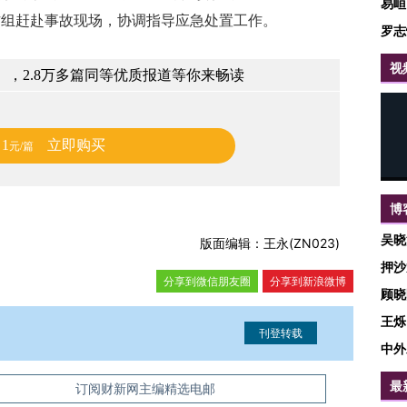
易峘
作组赶赴事故现场，协调指导应急处置工作。
罗志
视
，2.8万多篇同等优质报道等你来畅读
1
立即购买
元/篇
博
吴晓
版面编辑：王永(ZN023)
押沙
分享到微信朋友圈
分享到新浪微博
顾晓
王烁
中外
最
信息。经确认即可刊登转载。
订阅财新网主编精选电邮