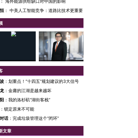
：
海外能源供给缺口对中国的影响
恒
：
中美人工智能竞争：道路比技术更重要
频
客
波
：
划重点！“十四五”规划建议的3大信号
龙
：
金庸的江湖是越来越坏
阳
：
我的洛杉矶“湖街客栈”
：
锁定原来不可能
对话
：
完成垃圾管理这个“闭环”
新文章