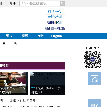
录
注册
行情中心
会议/培训
图片
视频
指数
English
三农
环境
辑推荐
订阅
电邮
“高考最牛钉子户”备
【音频】洱海治污 如
21次高考
何发力？
周刊
|
经济下行压力显现