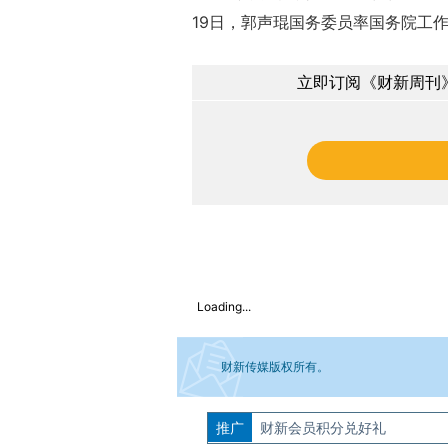
19日，郭声琨国务委员率国务院工
立即订阅《财新周刊》
Loading...
财新传媒版权所有。
推广
如需刊登转载请点击右侧按钮，提交相关
财新会员积分兑好礼