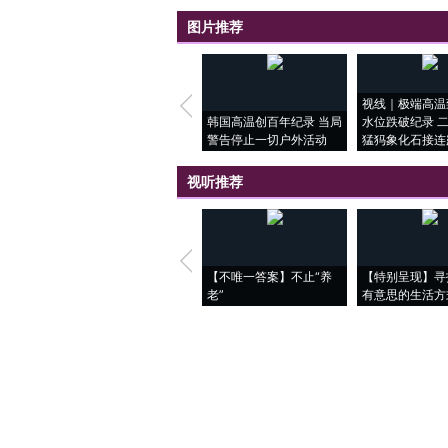
图片推荐
视线｜极端高温
韩国高温创百年纪录 当局
水位跌破纪录 
警告停止一切户外活动
猛犸象化石接连
视听推荐
【不唯一答案】不止“养
【特别呈现】寻
老”
有意思的生活方