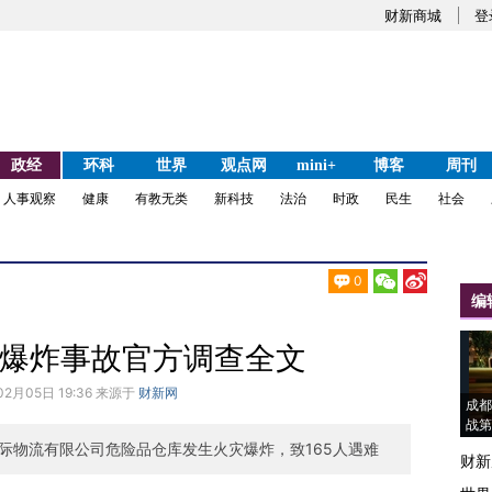
财新商城
登
政经
环科
世界
观点网
mini+
博客
周刊
人事观察
健康
有教无类
新科技
法治
时政
民生
社会
0
编
12”爆炸事故官方调查全文
02月05日 19:36 来源于
财新网
成都
战第
海国际物流有限公司危险品仓库发生火灾爆炸，致165人遇难
财新