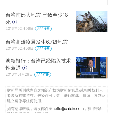
台湾南部大地震 已致至少18
死
2016年02月06日
APP打开
台湾高雄凌晨发生6.7级地震
2016年02月06日
APP打开
澳新银行：台湾已经陷入技术
性衰退
2016年01月29日
APP打开
财新网所刊载内容之知识产权为财新传媒及/或相关权利人
专属所有或持有。未经许可，禁止进行转载、摘编、复制及
建立镜像等任何使用。
如有意愿转载，请发邮件至
hello@caixin.com
，获得书面