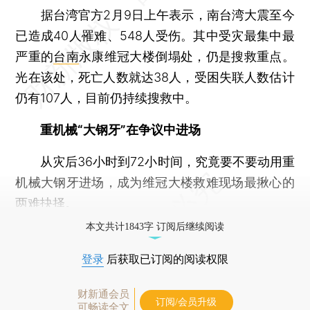
据台湾官方2月9日上午表示，南台湾大震至今
已造成40人罹难、548人受伤。其中受灾最集中最
严重的
台南
永康维冠大楼倒塌处，仍是搜救重点。
光在该处，死亡人数就达38人，受困失联人数估计
仍有107人，目前仍持续搜救中。
重机械“大钢牙”在争议中进场
从灾后36小时到72小时间，究竟要不要动用重
机械大钢牙进场，成为维冠大楼救难现场最揪心的
两难抉择。
本文共计1843字 订阅后继续阅读
登录
后获取已订阅的阅读权限
财新通会员
订阅/会员升级
可畅读全文