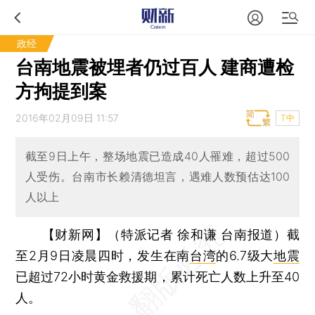
政经
台南地震被埋者仍过百人 建商遭检
方拘提到案
2016年02月09日 11:57
T中
截至9日上午，整场地震已造成40人罹难，超过500
人受伤。台南市长赖清德坦言，遇难人数预估达100
人以上
【财新网】（特派记者 徐和谦 台南报道）
截
至2月9日凌晨四时，发生在南
台湾
的6.7级大
地震
已超过72小时黄金救援期，累计死亡人数上升至40
人。