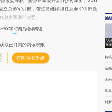
部政委等职，跻身正军级并晋升少将军衔。2011
编成立总参军训部，贺江波继续担任总参军训部政
卸任总参军训部政委。
编
计500字 订阅后继续阅读
“入
获取已订阅的阅读权限
民潮
员
特稿
订阅/会员升级
文
金融
金融
世界
财新