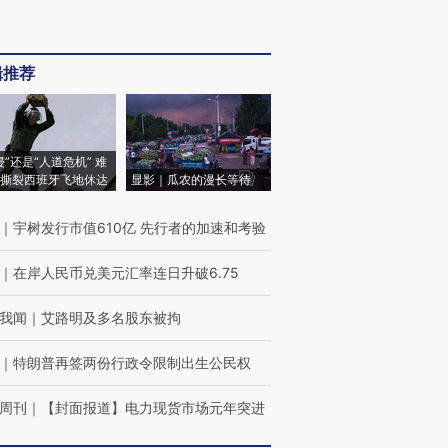
辑推荐
侵”还是“人道危机” 难
撕裂西班牙飞地休达
显影｜瓜农的漫长等待
｜
宇树发行市值610亿 先行者的加速和考验
｜
在岸人民币兑美元汇率连日升破6.75
我闻
｜
艾路明及多名股东被拘
｜
特朗普再签两份行政令限制出生公民权
周刊
｜
【封面报道】电力现货市场元年突进