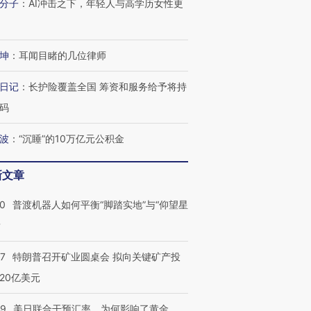
分子
：
AI冲击之下，年轻人与高学历女性更
坤
：
耳闻目睹的几位律师
日记
：
长护险覆盖全国 筹资和服务给予将持
码
波
：
“沉睡”的10万亿元公积金
新文章
00
普渡机器人如何平衡“脚踏实地”与“仰望星
？
57
特朗普召开矿业圆桌会 拟向关键矿产投
20亿美元
09
美日联合干预汇率，为何影响了黄金