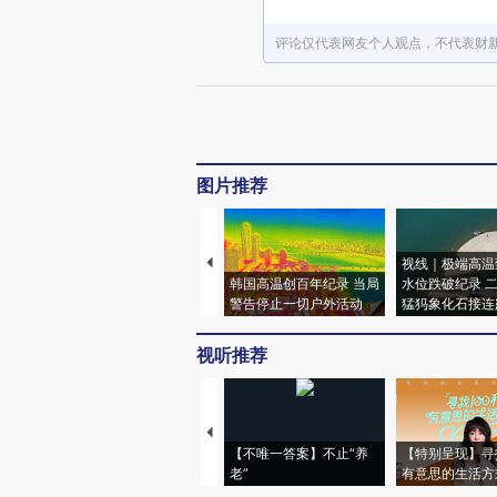
评论仅代表网友个人观点，不代表财
图片推荐
视线｜极端高温
韩国高温创百年纪录 当局
水位跌破纪录 
警告停止一切户外活动
猛犸象化石接连
视听推荐
【不唯一答案】不止“养
【特别呈现】寻
老”
有意思的生活方