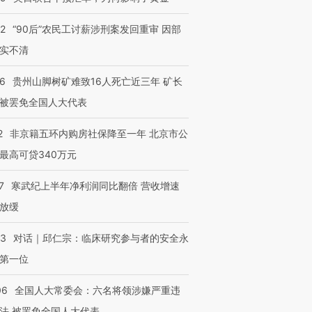
32
“90后”农民工讨薪涉刑案发回重审 因部
实不清
36
贵州山脚树矿难致16人死亡近三年 矿长
被罢免全国人大代表
2
非京籍五环内购房社保降至一年 北京市公
最高可贷340万元
7
寒武纪上半年净利润同比翻倍 营收增速
放缓
53
对话｜邱仁宗：临床研究参与者的安全永
第一位
06
全国人大常委会：六名将领涉嫌严重违
法 被罢免全国人大代表