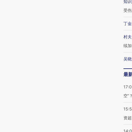
知识
受伤
丁金
村夫
续加
吴晓
最
17:
空”
15:
资超
14: