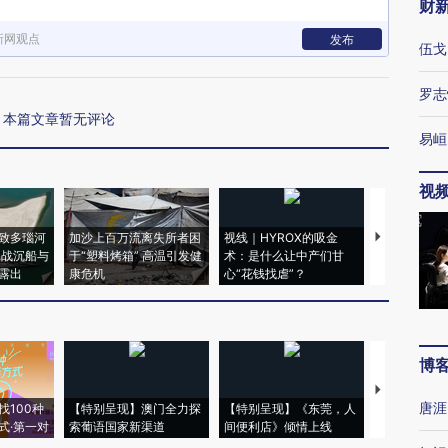
财
新网观点
发布
伍戈
罗志
本篇文章暂无评论
易峘
视
致多瑙河
加沙上百万流离失所者困
视线｜HYROX的吸金
马航飞行员
二战沉船与
于“塑料烤箱” 高温引发健
术：是什么让中产们甘
粒摇头丸 尿
露出
康危机
心“花钱找虐”？
毒品
博
【推广】走
唐涯
找100种
【特别呈现】澳门全力探
【特别呈现】《东莞，人
会，让数智科
式·第一对
索葡语国家新渠道
间便利店》倾情上线
业