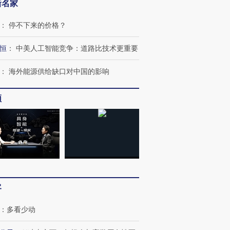
新名家
：
停不下来的价格？
恒
：
中美人工智能竞争：道路比技术更重要
：
海外能源供给缺口对中国的影响
频
跨国走私7万
视线｜被称为“蟑螂”的印
视线｜“入侵”还是“人道危
检体内含3种
度Z世代 用街头抗争将教
机”？难民潮撕裂西班牙
秘鲁纳斯
育部长拱下台
飞地休达
13人遇难
客
进第四届链博
【商旅对话】华住集团
：
多看少动
技“链”接产
【特别呈现】寻找100种
CFO：不靠规模取胜，华
【特别呈
有意思的生活方式·第三对
住三大增长引擎是什么？
有意思的