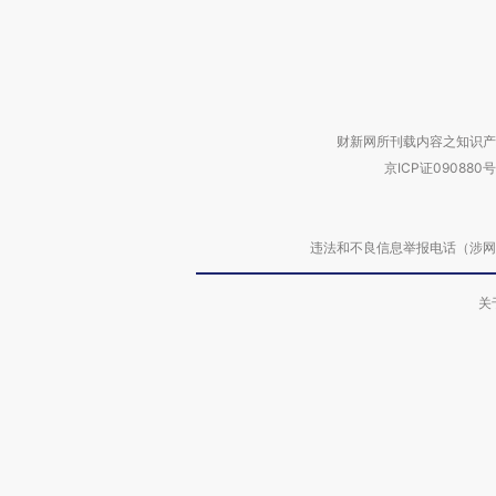
财新网所刊载内容之知识产
京ICP证090880号
违法和不良信息举报电话（涉网络暴力有
关