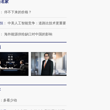
新名家
：
停不下来的价格？
恒
：
中美人工智能竞争：道路比技术更重要
：
海外能源供给缺口对中国的影响
频
OX的吸金
马航飞行员跨国走私7万
视线｜被称为“蟑螂”的印
让中产们甘
粒摇头丸 尿检体内含3种
度Z世代 用街头抗争将教
秘鲁纳斯
”？
毒品
育部长拱下台
13人遇难
客
：
多看少动