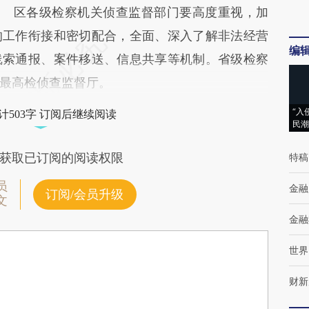
区各级检察机关侦查监督部门要高度重视，加
的工作衔接和密切配合，全面、深入了解非法经营
编
线索通报、案件移送、信息共享等机制。省级检察
最高检侦查监督厅。
“入
计503字 订阅后继续阅读
民潮
获取已订阅的阅读权限
特稿
员
金融
订阅/会员升级
文
金融
世界
财新