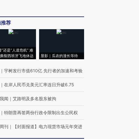
辑推荐
侵”还是“人道危机” 难
撕裂西班牙飞地休达
显影｜瓜农的漫长等待
｜
宇树发行市值610亿 先行者的加速和考验
｜
在岸人民币兑美元汇率连日升破6.75
我闻
｜
艾路明及多名股东被拘
｜
特朗普再签两份行政令限制出生公民权
周刊
｜
【封面报道】电力现货市场元年突进