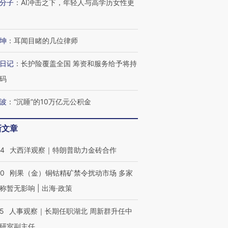
分子
：
AI冲击之下，年轻人与高学历女性更
进第四届链博
【商旅对话】华住集团
技“链”接产
【特别呈现】寻找100种
CFO：不靠规模取胜，华
【特别呈
有意思的生活方式·第三对
住三大增长引擎是什么？
有意思的
坤
：
耳闻目睹的几位律师
日记
：
长护险覆盖全国 筹资和服务给予将持
码
波
：
“沉睡”的10万亿元公积金
新文章
44
大西洋观察｜特朗普助力金砖合作
40
刚果（金）铜钴精矿禁令扰动市场 多家
称暂无影响 | 出海·政策
25
人事观察｜长期任职湖北 周新群升任中
研室副主任