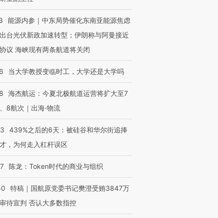
3
能源内参｜中东局势催化东南亚能源焦虑
出台光伏新政加速转型；伊朗称与阿曼接近
协议 海峡现有两条航道将关闭
6
当大学教授变临时工，大学还是大学吗
8
海杰航运：今夏北极航道运营将扩大至7
、8航次｜出海·物流
53
439%之后的6天：被硅谷和华尔街追捧
才，为何走入杠杆误区
07
陈龙：Token时代的商业与组织
50
特稿｜国航原党委书记樊澄受贿3847万
审待宣判 否认大多数指控