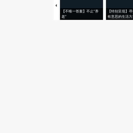
【不唯一答案】不止“养
【特别呈现】寻
老”
有意思的生活方