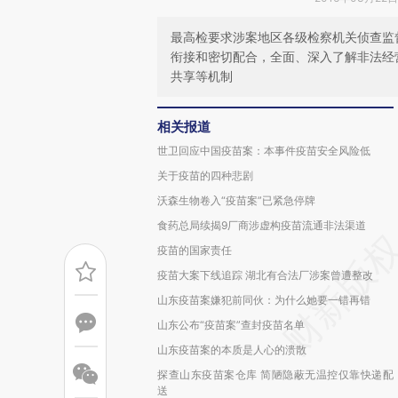
最高检要求涉案地区各级检察机关侦查监
衔接和密切配合，全面、深入了解非法经
共享等机制
相关报道
世卫回应中国疫苗案：本事件疫苗安全风险低
关于疫苗的四种悲剧
沃森生物卷入“疫苗案”已紧急停牌
食药总局续揭9厂商涉虚构疫苗流通非法渠道
疫苗的国家责任
疫苗大案下线追踪 湖北有合法厂涉案曾遭整改
山东疫苗案嫌犯前同伙：为什么她要一错再错
山东公布“疫苗案”查封疫苗名单
山东疫苗案的本质是人心的溃散
探查山东疫苗案仓库 简陋隐蔽无温控仅靠快递配
送