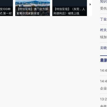
知识
【推广】走
受伤
找100种
【特别呈现】澳门全力探
【特别呈现】《东莞，人
会，让数智科
式·第一对
索葡语国家新渠道
间便利店》倾情上线
业
丁金
村夫
续加
吴晓
最
14:
14:
企业
13:
央政