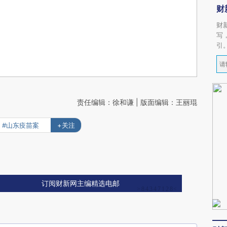
财
财
写
引
责任编辑：徐和谦 | 版面编辑：王丽琨
#山东疫苗案
+关注
订阅财新网主编精选电邮