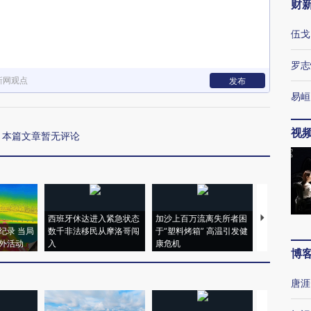
财
伍戈
罗志
新网观点
发布
易峘
视
本篇文章暂无评论
西班牙休达进入紧急状态
加沙上百万流离失所者困
视线｜HYR
纪录 当局
数千非法移民从摩洛哥闯
于“塑料烤箱” 高温引发健
术：是什么
外活动
入
康危机
心“花钱找虐
博
唐涯