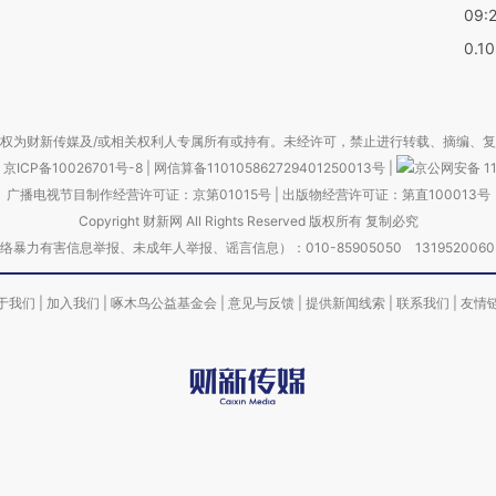
09:
0.1
权为财新传媒及/或相关权利人专属所有或持有。未经许可，禁止进行转载、摘编、
京ICP备10026701号-8
|
网信算备110105862729401250013号
|
京公网安备 11
广播电视节目制作经营许可证：京第01015号
|
出版物经营许可证：第直100013号
Copyright 财新网 All Rights Reserved 版权所有 复制必究
害信息举报、未成年人举报、谣言信息）：010-85905050 13195200605 举报邮
于我们
|
加入我们
|
啄木鸟公益基金会
|
意见与反馈
|
提供新闻线索
|
联系我们
|
友情