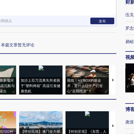
财
伍戈
新网观点
发布
罗志
易峘
本篇文章暂无评论
视
致多瑙河
加沙上百万流离失所者困
视线｜HYROX的吸金
马航飞行员
二战沉船与
于“塑料烤箱” 高温引发健
术：是什么让中产们甘
粒摇头丸 尿
露出
康危机
心“花钱找虐”？
毒品
博
唐涯
【推广】走
找100种
【特别呈现】澳门全力探
【特别呈现】《东莞，人
会，让数智科