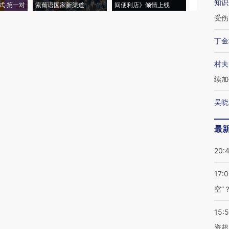
知识
式·第一对
索葡语国家新渠道
间便利店》倾情上线
业
受伤
丁金
村夫
续加
吴晓
最
20:
17:
空”
15:
资超