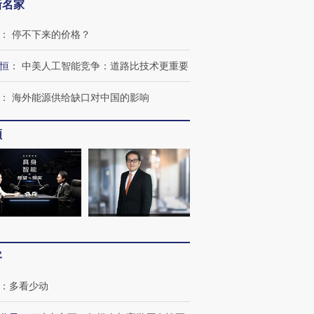
新名家
：
停不下来的价格？
恒
：
中美人工智能竞争：道路比技术更重要
：
海外能源供给缺口对中国的影响
频
跨国走私7万
视线｜被称为“蟑螂”的印
视线｜“入侵”还是“人道危
检体内含3种
度Z世代 用街头抗争将教
机”？难民潮撕裂西班牙
秘鲁纳斯
育部长拱下台
飞地休达
13人遇难
客
：
多看少动
进第四届链博
【商旅对话】华住集团
技“链”接产
【特别呈现】寻找100种
CFO：不靠规模取胜，华
【特别呈