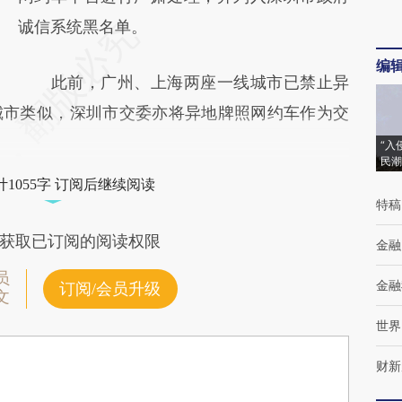
诚信系统黑名单。
编
此前，广州、上海两座一线城市已禁止异
城市类似，深圳市交委亦将异地牌照网约车作为交
“入
民潮
1055字 订阅后继续阅读
特稿
获取已订阅的阅读权限
金融
员
金融
订阅/会员升级
文
世界
财新