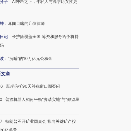
分子
：
AI冲击之下，年轻人与高学历女性更
有意思的生活方式·第三对
住三大增长引擎是什么？
有意思的
坤
：
耳闻目睹的几位律师
日记
：
长护险覆盖全国 筹资和服务给予将持
码
波
：
“沉睡”的10万亿元公积金
新文章
46
离岸信托90天补税窗口期疑问
00
普渡机器人如何平衡“脚踏实地”与“仰望星
？
57
特朗普召开矿业圆桌会 拟向关键矿产投
20亿美元