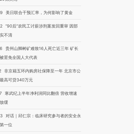
09
美日联合干预汇率，为何影响了黄金
32
“90后”农民工讨薪涉刑案发回重审 因部
实不清
36
贵州山脚树矿难致16人死亡近三年 矿长
被罢免全国人大代表
2
非京籍五环内购房社保降至一年 北京市公
最高可贷340万元
7
寒武纪上半年净利润同比翻倍 营收增速
放缓
53
对话｜邱仁宗：临床研究参与者的安全永
第一位