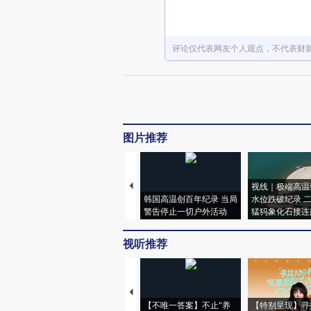
评论仅代表网友个人观点，不代表财
图片推荐
视线｜极端高温
韩国高温创百年纪录 当局
水位跌破纪录 
警告停止一切户外活动
猛犸象化石接连
视听推荐
【不唯一答案】不止“养
【特别呈现】寻