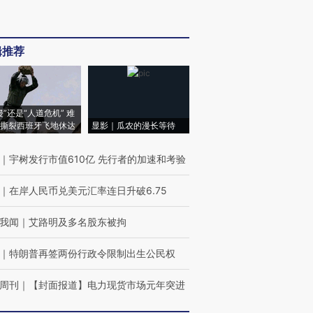
辑推荐
侵”还是“人道危机” 难
撕裂西班牙飞地休达
显影｜瓜农的漫长等待
｜
宇树发行市值610亿 先行者的加速和考验
｜
在岸人民币兑美元汇率连日升破6.75
我闻
｜
艾路明及多名股东被拘
｜
特朗普再签两份行政令限制出生公民权
周刊
｜
【封面报道】电力现货市场元年突进