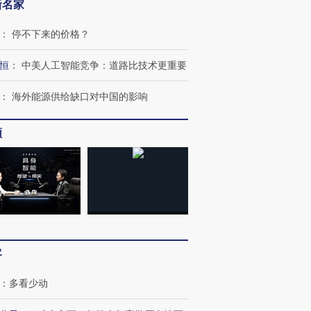
新名家
：
停不下来的价格？
恒
：
中美人工智能竞争：道路比技术更重要
：
海外能源供给缺口对中国的影响
频
跨国走私7万
视线｜被称为“蟑螂”的印
视线｜“入侵”还是“人道危
检体内含3种
度Z世代 用街头抗争将教
机”？难民潮撕裂西班牙
秘鲁纳斯
育部长拱下台
飞地休达
13人遇难
客
进第四届链博
【商旅对话】华住集团
技“链”接产
【特别呈现】寻找100种
CFO：不靠规模取胜，华
【特别呈
：
多看少动
有意思的生活方式·第三对
住三大增长引擎是什么？
有意思的