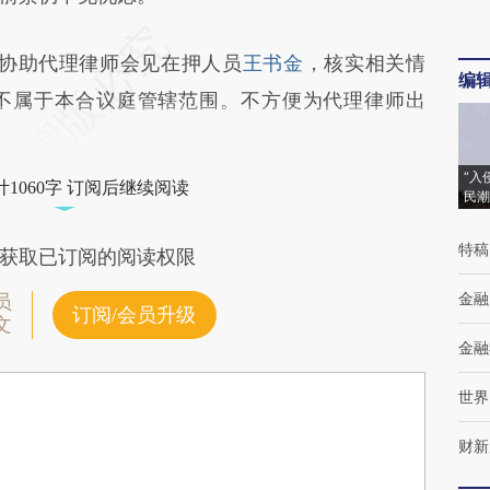
协助代理律师会见在押人员
王书金
，核实相关情
编
不属于本合议庭管辖范围。不方便为代理律师出
“入
1060字 订阅后继续阅读
民潮
特稿
获取已订阅的阅读权限
金融
员
订阅/会员升级
文
金融
世界
财新