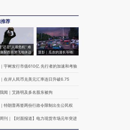
辑推荐
侵”还是“人道危机” 难
撕裂西班牙飞地休达
显影｜瓜农的漫长等待
｜
宇树发行市值610亿 先行者的加速和考验
｜
在岸人民币兑美元汇率连日升破6.75
我闻
｜
艾路明及多名股东被拘
｜
特朗普再签两份行政令限制出生公民权
周刊
｜
【封面报道】电力现货市场元年突进