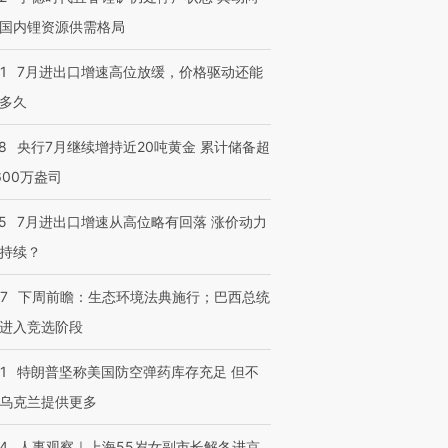
国内锂资源供需格局
1
7月进出口增速高位放缓，价格驱动还能
多久
8
央行7月继续增持近20吨黄金 累计储备超
600万盎司
5
7月进出口增速从高位略有回落 涨价动力
持续？
07
下周前瞻：生态环境法典施行；巴西总统
进入竞选阶段
1
特朗普坚称美国防空弹药库存充足 但不
乌克兰提供更多
24
人事观察｜上海55岁女副市长解冬进京