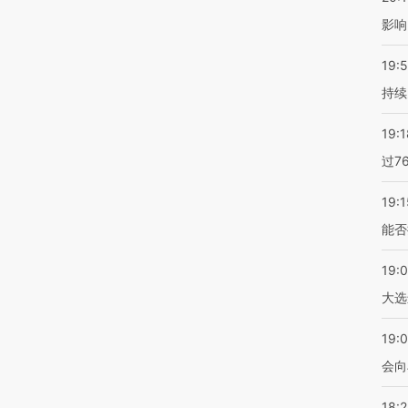
影响
19:5
持续
19:1
过7
19:1
能否
19:
大选
19:0
会向
18: