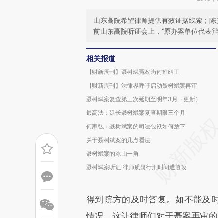
山东高院希望律师提供有效证据线索；陈
前山东高院听证会上，“原办案单位代表辩
相关报道
【财新周刊】聂树斌冤案为何难纠正
【财新周刊】法律界呼吁启动聂树斌案再审
聂树斌案复查第三次延期至明年3月（更新）
最高法：延长聂树斌案复查期限三个月
何家弘：聂树斌案的司法包袱如何放下
关于聂树斌案的几点看法
聂树斌案的冰山一角
聂树斌案听证 律师质疑行刑时间遭篡改
得到院方的及时答复。如不能及
情况，这让律师们对于聂案再审的