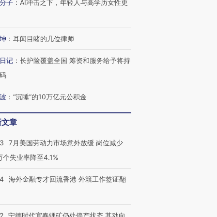
分子
：
AI冲击之下，年轻人与高学历女性更
坤
：
耳闻目睹的几位律师
日记
：
长护险覆盖全国 筹资和服务给予将持
码
波
：
“沉睡”的10万亿元公积金
新文章
43
7月美国劳动力市场意外放缓 岗位减少
3万个失业率降至4.1%
14
海外金融专才回流香港 外籍工作签证翻
2
宁德时代宜春锂矿仍处停产状态 其动向