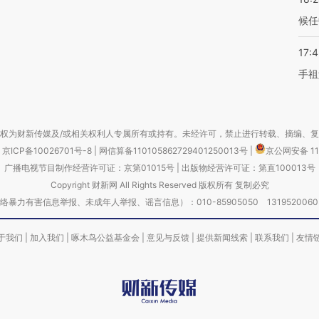
候任
17:
手祖
权为财新传媒及/或相关权利人专属所有或持有。未经许可，禁止进行转载、摘编、
京ICP备10026701号-8
|
网信算备110105862729401250013号
|
京公网安备 11
广播电视节目制作经营许可证：京第01015号
|
出版物经营许可证：第直100013号
Copyright 财新网 All Rights Reserved 版权所有 复制必究
害信息举报、未成年人举报、谣言信息）：010-85905050 13195200605 举报邮
于我们
|
加入我们
|
啄木鸟公益基金会
|
意见与反馈
|
提供新闻线索
|
联系我们
|
友情