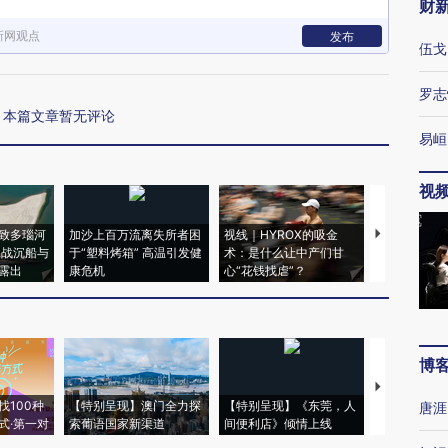
财
新网观点
发布
伍戈
罗志
本篇文章暂无评论
易峘
视
致多瑙河
加沙上百万流离失所者困
视线｜HYROX的吸金
马航飞行员
二战沉船与
于“塑料烤箱” 高温引发健
术：是什么让中产们甘
粒摇头丸 尿
露出
康危机
心“花钱找虐”？
毒品
博
【推广】走
找100种
【特别呈现】澳门全力探
【特别呈现】《东莞，人
会，让数智科
唐涯
式·第一对
索葡语国家新渠道
间便利店》倾情上线
业