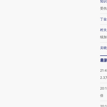
知识
受伤
丁金
村夫
续加
吴晓
最
21:
2.
20:
倍
20:1