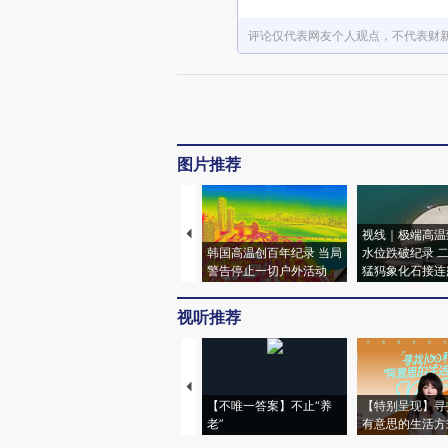
评论仅代表网友个人观点，不代表财
图片推荐
视线｜极端高温
韩国高温创百年纪录 当局
水位跌破纪录 
警告停止一切户外活动
猛犸象化石接连
视听推荐
【不唯一答案】不止“养
【特别呈现】寻
老”
有意思的生活方