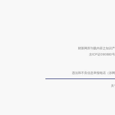
财新网所刊载内容之知识产
京ICP证090880号
违法和不良信息举报电话（涉网络暴力有
关