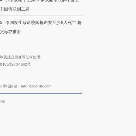
中国侨联副主席
45
泰国发生致命校园枪击案至少6人死亡 枪
父母亦被杀
复制及建立镜像等任何使用。
010502034662号
箱：laixin@caixin.com
链接