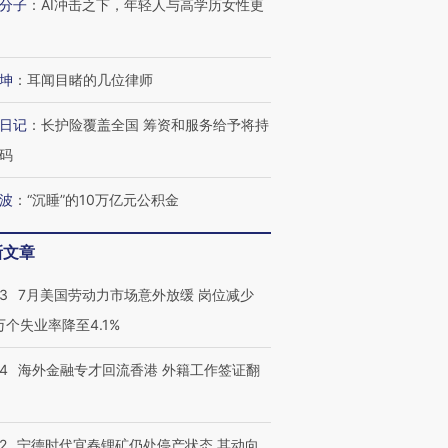
分子
：
AI冲击之下，年轻人与高学历女性更
检体内含3种
度Z世代 用街头抗争将教
机”？难民潮撕裂西班牙
秘鲁纳斯
育部长拱下台
飞地休达
13人遇难
坤
：
耳闻目睹的几位律师
日记
：
长护险覆盖全国 筹资和服务给予将持
进第四届链博
【商旅对话】华住集团
码
技“链”接产
【特别呈现】寻找100种
CFO：不靠规模取胜，华
【特别呈
有意思的生活方式·第三对
住三大增长引擎是什么？
有意思的
波
：
“沉睡”的10万亿元公积金
新文章
43
7月美国劳动力市场意外放缓 岗位减少
3万个失业率降至4.1%
14
海外金融专才回流香港 外籍工作签证翻
2
宁德时代宜春锂矿仍处停产状态 其动向