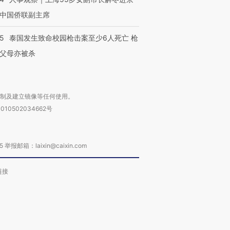
中国侨联副主席
45
泰国发生致命校园枪击案至少6人死亡 枪
父母亦被杀
复制及建立镜像等任何使用。
010502034662号
箱：laixin@caixin.com
链接