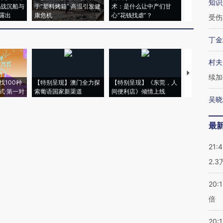
知识
二战沉船与
于“塑料烤箱” 高温引发健
术：是什么让中产们甘
粒摇头丸 尿
露出
康危机
心“花钱找虐”？
毒品
受伤
丁金
村夫
【推广】走
续加
找100种
【特别呈现】澳门全力探
【特别呈现】《东莞，人
会，让数智科
式·第一对
索葡语国家新渠道
间便利店》倾情上线
业
吴晓
最
21:
2.
20:
倍
20:1