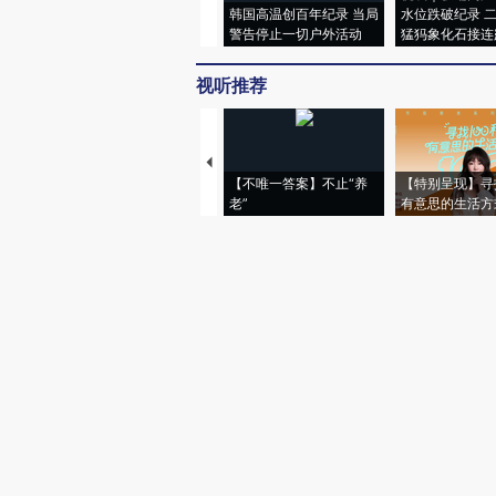
韩国高温创百年纪录 当局
水位跌破纪录 
警告停止一切户外活动
猛犸象化石接连
视听推荐
【不唯一答案】不止“养
【特别呈现】寻
老”
有意思的生活方