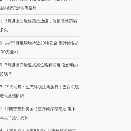
国内锂资源供需格局
1
7月进出口增速高位放缓，价格驱动还能
多久
8
央行7月继续增持近20吨黄金 累计储备超
600万盎司
5
7月进出口增速从高位略有回落 涨价动力
持续？
07
下周前瞻：生态环境法典施行；巴西总统
进入竞选阶段
1
特朗普坚称美国防空弹药库存充足 但不
乌克兰提供更多
24
人事观察｜上海55岁女副市长解冬进京