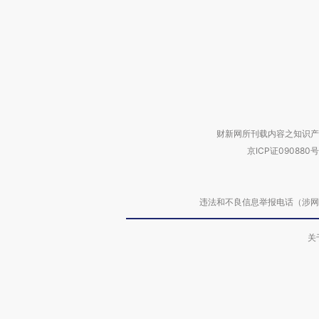
财新网所刊载内容之知识产
京ICP证090880号
违法和不良信息举报电话（涉网络暴力有
关