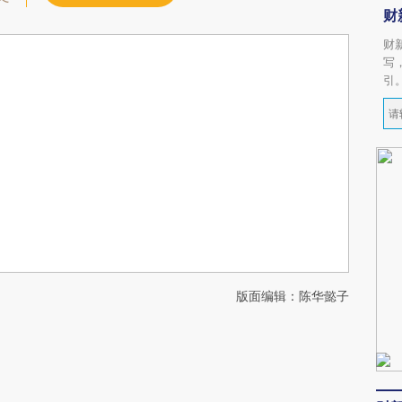
财
财
写
引
版面编辑：陈华懿子