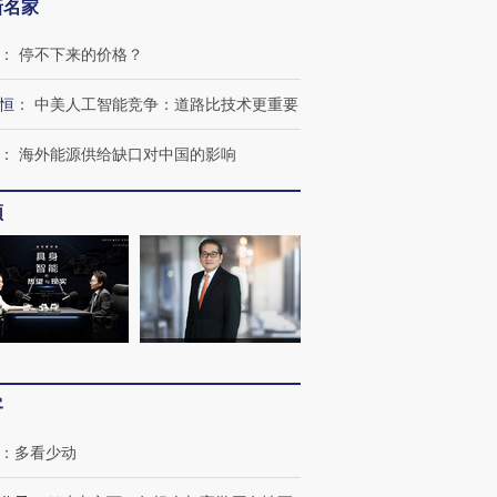
新名家
：
停不下来的价格？
恒
：
中美人工智能竞争：道路比技术更重要
：
海外能源供给缺口对中国的影响
频
客
：
多看少动
跨国走私7万
视线｜被称为“蟑螂”的印
视线｜“入侵”还是“人道危