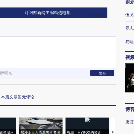
财
订阅财新网主编精选电邮
伍戈
罗志
易峘
视
新网观点
发布
本篇文章暂无评论
博
唐涯
致多瑙河
加沙上百万流离失所者困
视线｜HYROX的吸金
马航飞行员