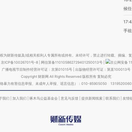
候任
17:
手祖
权为财新传媒及/或相关权利人专属所有或持有。未经许可，禁止进行转载、摘编、
京ICP备10026701号-8
|
网信算备110105862729401250013号
|
京公网安备 11
广播电视节目制作经营许可证：京第01015号
|
出版物经营许可证：第直100013号
Copyright 财新网 All Rights Reserved 版权所有 复制必究
害信息举报、未成年人举报、谣言信息）：010-85905050 13195200605 举报邮
于我们
|
加入我们
|
啄木鸟公益基金会
|
意见与反馈
|
提供新闻线索
|
联系我们
|
友情