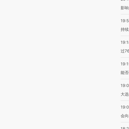
影响
19:5
持续
19:1
过7
19:1
能否
19:
大选
19:0
会向
18: