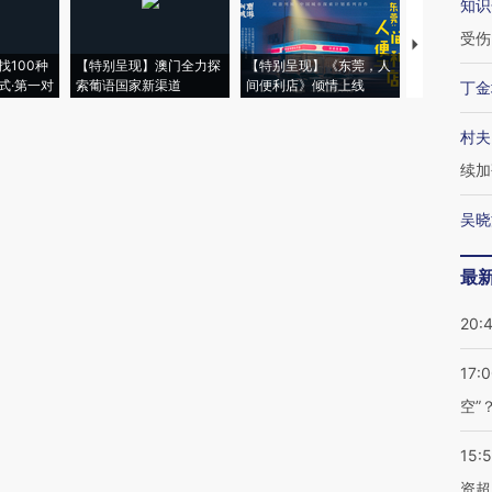
知识
受伤
【推广】走
找100种
【特别呈现】澳门全力探
【特别呈现】《东莞，人
会，让数智科
式·第一对
索葡语国家新渠道
间便利店》倾情上线
业
丁金
村夫
续加
吴晓
最
20:
17:
空”
15:
资超