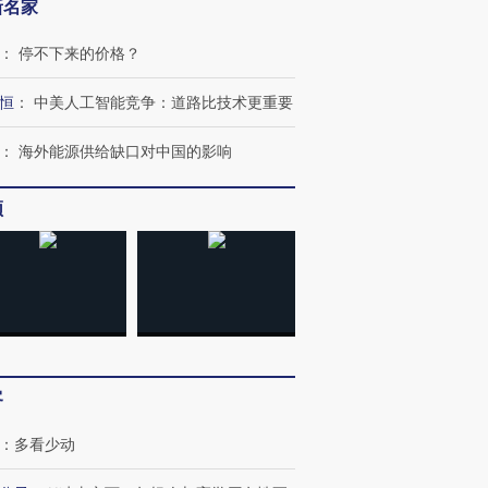
新名家
：
停不下来的价格？
恒
：
中美人工智能竞争：道路比技术更重要
：
海外能源供给缺口对中国的影响
频
”还是“人道危
湖北宜昌局部短时降雨
哈尔滨遭遇短时极端强降
撕裂西班牙
128毫米 紧急转移近
雨 3小时累计雨量超80毫
秘鲁纳斯
客
4000人
米
13人遇难
：
多看少动