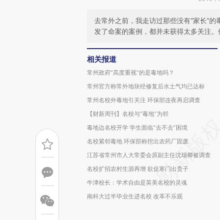
去常外之前，我走访过那些没有“家长”
发了命案的案例，都并未获得太多关注。
相关报道
常州政府“高度重视”的是毒地吗？
常州官方称常外地块经修复后水土气均已达标
常州名校外毒地引关注 环保部连夜再启调查
【财新周刊】名校与“毒地”为邻
毒地边名校开学 学生面临“去不去”困境
名校紧邻毒地 环保部称挖出农药厂固废
江苏省常州市人大常委会原副主任沈瑞卿被调查
名校扩招农村生源再增 欲促寒门出贵子
牛津校长：学术自由是英美名校的灵魂
南科大过半毕业生进名校 改革不乐观