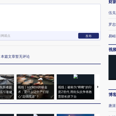
财
伍戈
罗志
新网观点
易峘
发布
视
本篇文章暂无评论
失所者困
视线｜HYROX的吸金
视线｜被称为“蟑螂”的印
视线｜“入侵
高温引发健
术：是什么让中产们甘
度Z世代 用街头抗争将教
机”？难民潮
博
心“花钱找虐”？
育部长拱下台
飞地休达
唐涯