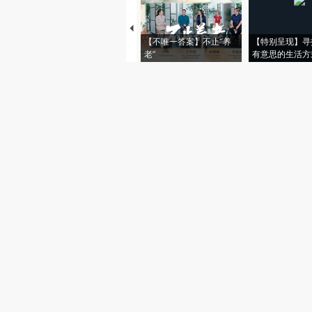
【不唯一答案】不止“养
【特别呈现】寻
老”
有意思的生活方