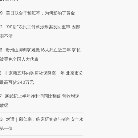
09
美日联合干预汇率，为何影响了黄金
32
“90后”农民工讨薪涉刑案发回重审 因部
实不清
36
贵州山脚树矿难致16人死亡近三年 矿长
被罢免全国人大代表
2
非京籍五环内购房社保降至一年 北京市公
最高可贷340万元
7
寒武纪上半年净利润同比翻倍 营收增速
放缓
53
对话｜邱仁宗：临床研究参与者的安全永
第一位