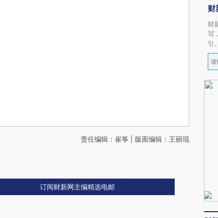
财
财
写
引
责任编辑：崔筝 | 版面编辑：王丽琨
订阅财新网主编精选电邮