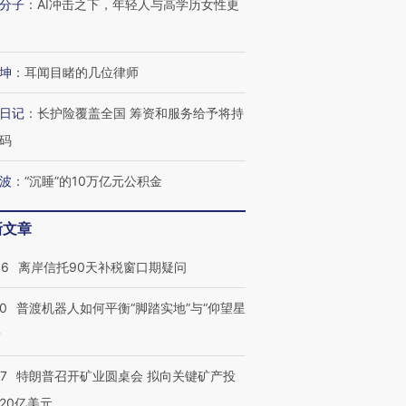
分子
：
AI冲击之下，年轻人与高学历女性更
进第四届链博
【商旅对话】华住集团
技“链”接产
【特别呈现】寻找100种
CFO：不靠规模取胜，华
【特别呈
有意思的生活方式·第三对
住三大增长引擎是什么？
有意思的
坤
：
耳闻目睹的几位律师
日记
：
长护险覆盖全国 筹资和服务给予将持
码
波
：
“沉睡”的10万亿元公积金
新文章
46
离岸信托90天补税窗口期疑问
00
普渡机器人如何平衡“脚踏实地”与“仰望星
？
57
特朗普召开矿业圆桌会 拟向关键矿产投
20亿美元