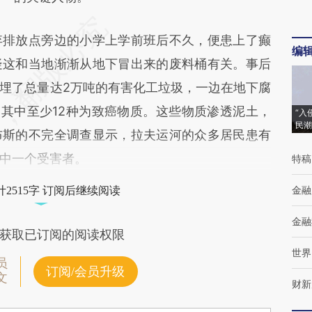
排放点旁边的小学上学前班后不久，便患上了癫
编
疑这和当地渐渐从地下冒出来的废料桶有关。事后
埋了总量达2万吨的有害化工垃圾，一边在地下腐
，其中至少12种为致癌物质。这些物质渗透泥土，
“入
民潮
布斯的不完全调查显示，拉夫运河的众多居民患有
中一个受害者。
特稿
金融
2515字 订阅后继续阅读
金融
获取已订阅的阅读权限
世界
员
订阅/会员升级
文
财新