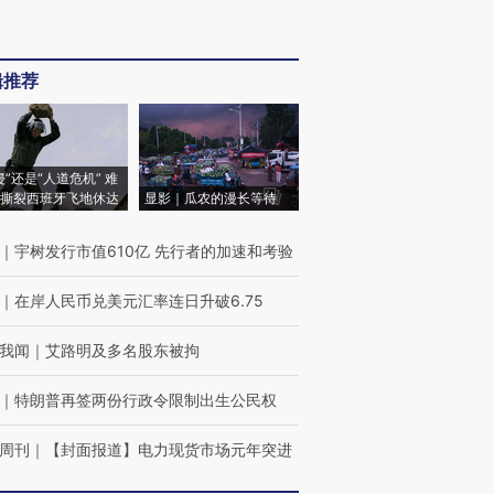
辑推荐
侵”还是“人道危机” 难
撕裂西班牙飞地休达
显影｜瓜农的漫长等待
｜
宇树发行市值610亿 先行者的加速和考验
｜
在岸人民币兑美元汇率连日升破6.75
我闻
｜
艾路明及多名股东被拘
｜
特朗普再签两份行政令限制出生公民权
周刊
｜
【封面报道】电力现货市场元年突进