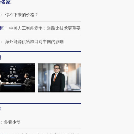
新名家
：
停不下来的价格？
恒
：
中美人工智能竞争：道路比技术更重要
：
海外能源供给缺口对中国的影响
频
客
：
多看少动