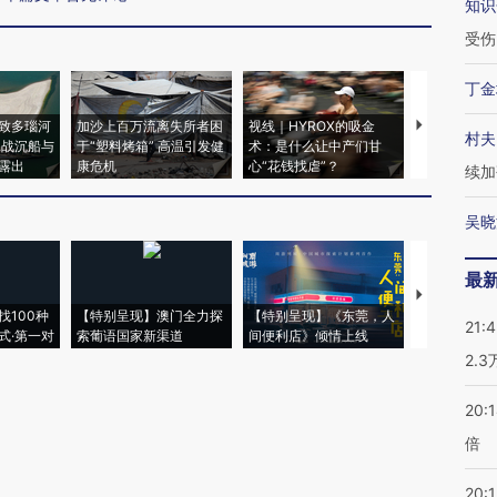
知识
受伤
丁金
致多瑙河
加沙上百万流离失所者困
视线｜HYROX的吸金
马航飞行员
村夫
二战沉船与
于“塑料烤箱” 高温引发健
术：是什么让中产们甘
粒摇头丸 尿
露出
康危机
心“花钱找虐”？
毒品
续加
吴晓
最
【推广】走
找100种
【特别呈现】澳门全力探
【特别呈现】《东莞，人
会，让数智科
21:
式·第一对
索葡语国家新渠道
间便利店》倾情上线
业
2.
20:
倍
20:1