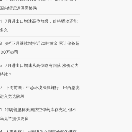
国内锂资源供需格局
1
7月进出口增速高位放缓，价格驱动还能
多久
8
央行7月继续增持近20吨黄金 累计储备超
600万盎司
5
7月进出口增速从高位略有回落 涨价动力
持续？
07
下周前瞻：生态环境法典施行；巴西总统
进入竞选阶段
1
特朗普坚称美国防空弹药库存充足 但不
乌克兰提供更多
24
人事观察｜上海55岁女副市长解冬进京