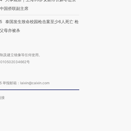
中国侨联副主席
45
泰国发生致命校园枪击案至少6人死亡 枪
父母亦被杀
复制及建立镜像等任何使用。
010502034662号
箱：laixin@caixin.com
链接