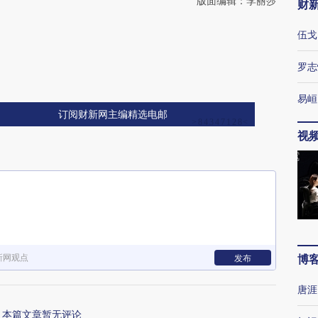
版面编辑：李丽莎
财
伍戈
罗志
易峘
订阅财新网主编精选电邮
视
新网观点
博
发布
唐涯
本篇文章暂无评论