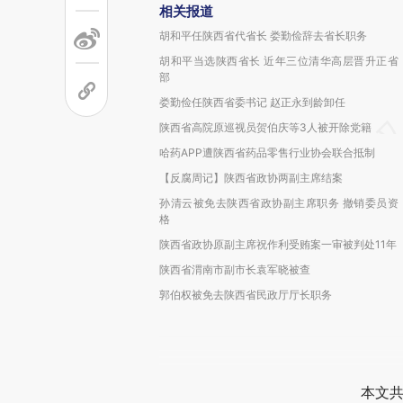
相关报道
胡和平任陕西省代省长 娄勤俭辞去省长职务
胡和平当选陕西省长 近年三位清华高层晋升正省
部
娄勤俭任陕西省委书记 赵正永到龄卸任
陕西省高院原巡视员贺伯庆等3人被开除党籍
哈药APP遭陕西省药品零售行业协会联合抵制
【反腐周记】陕西省政协两副主席结案
孙清云被免去陕西省政协副主席职务 撤销委员资
格
陕西省政协原副主席祝作利受贿案一审被判处11年
陕西省渭南市副市长袁军晓被查
郭伯权被免去陕西省民政厅厅长职务
本文共