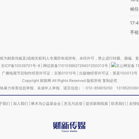
候任
17:
手祖
权为财新传媒及/或相关权利人专属所有或持有。未经许可，禁止进行转载、摘编、
京ICP备10026701号-8
|
网信算备110105862729401250013号
|
京公网安备 11
广播电视节目制作经营许可证：京第01015号
|
出版物经营许可证：第直100013号
Copyright 财新网 All Rights Reserved 版权所有 复制必究
害信息举报、未成年人举报、谣言信息）：010-85905050 13195200605 举报邮
于我们
|
加入我们
|
啄木鸟公益基金会
|
意见与反馈
|
提供新闻线索
|
联系我们
|
友情