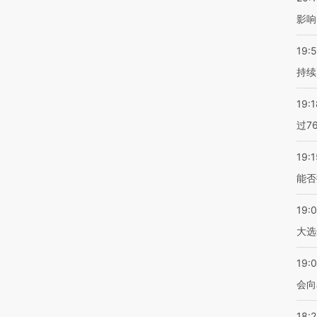
影响
19:5
持续
19:1
过7
19:1
能否
19:
大选
19:0
会向
18: