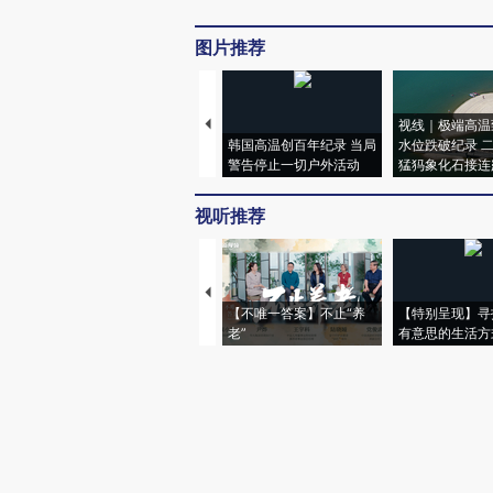
图片推荐
视线｜极端高温
韩国高温创百年纪录 当局
水位跌破纪录 
警告停止一切户外活动
猛犸象化石接连
视听推荐
【不唯一答案】不止“养
【特别呈现】寻
老”
有意思的生活方