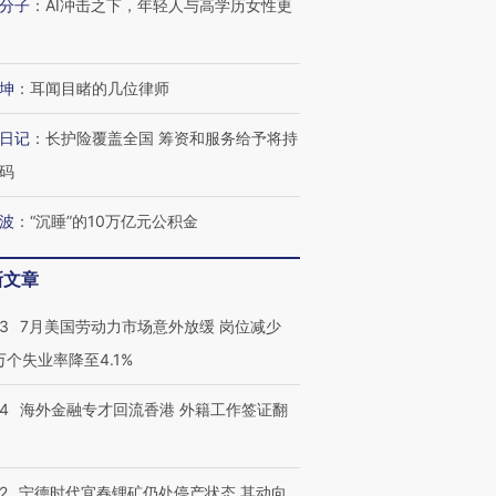
分子
：
AI冲击之下，年轻人与高学历女性更
坤
：
耳闻目睹的几位律师
跨国走私7万
视线｜被称为“蟑螂”的印
视线｜“入侵”还是“人道危
日记
：
长护险覆盖全国 筹资和服务给予将持
检体内含3种
度Z世代 用街头抗争将教
机”？难民潮撕裂西班牙
秘鲁纳斯
育部长拱下台
飞地休达
13人遇难
码
波
：
“沉睡”的10万亿元公积金
新文章
进第四届链博
【商旅对话】华住集团
技“链”接产
【特别呈现】寻找100种
CFO：不靠规模取胜，华
【特别呈
43
7月美国劳动力市场意外放缓 岗位减少
有意思的生活方式·第三对
住三大增长引擎是什么？
有意思的
3万个失业率降至4.1%
14
海外金融专才回流香港 外籍工作签证翻
2
宁德时代宜春锂矿仍处停产状态 其动向