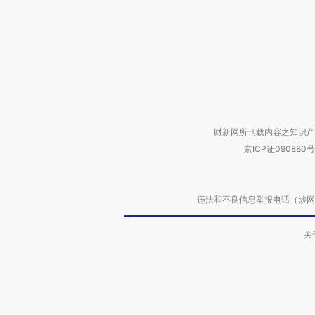
财新网所刊载内容之知识产
京ICP证090880号
违法和不良信息举报电话（涉网络暴力有
关