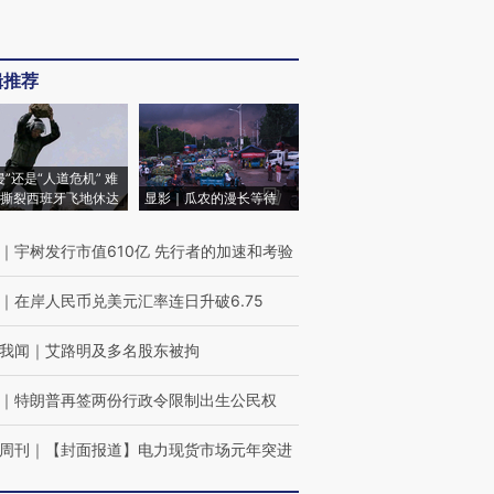
辑推荐
侵”还是“人道危机” 难
撕裂西班牙飞地休达
显影｜瓜农的漫长等待
｜
宇树发行市值610亿 先行者的加速和考验
｜
在岸人民币兑美元汇率连日升破6.75
我闻
｜
艾路明及多名股东被拘
｜
特朗普再签两份行政令限制出生公民权
周刊
｜
【封面报道】电力现货市场元年突进