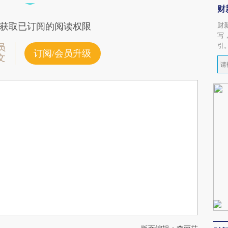
财
财
获取已订阅的阅读权限
写
引
员
订阅/会员升级
文