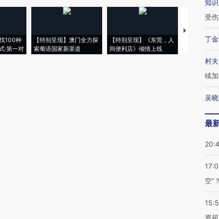
知识
受伤
【推广】走
丁金
找100种
【特别呈现】澳门全力探
【特别呈现】《东莞，人
会，让数智科
式·第一对
索葡语国家新渠道
间便利店》倾情上线
业
村夫
续加
吴晓
最
20:
17:
空”
15:
资超