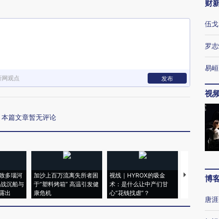
财
伍戈
罗志
易峘
新网观点
发布
视
本篇文章暂无评论
致多瑙河
加沙上百万流离失所者困
视线｜HYROX的吸金
马航飞行员
博
二战沉船与
于“塑料烤箱” 高温引发健
术：是什么让中产们甘
粒摇头丸 尿
露出
康危机
心“花钱找虐”？
毒品
唐涯