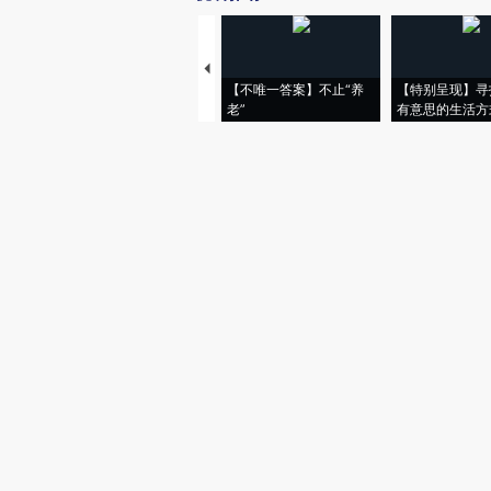
【不唯一答案】不止“养
【特别呈现】寻
老”
有意思的生活方