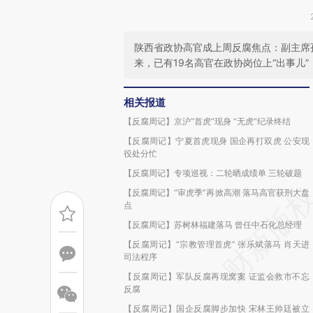
陕西省政协高官成上周反腐焦点：副主席
来，已有19名高官在政协岗位上“出事儿”
相关报道
【反腐周记】京沪“首虎”现身 “无虎”纪录终结
【反腐周记】宁夏首虎现身 国企再打双虎 公安现
役处分忙
【反腐周记】专项巡视：二轮晒成绩单 三轮破题
【反腐周记】“审虎季”再掀高潮 落马高官获刑大盘
点
【反腐周记】苏树林福建落马 曾任中石化总经理
【反腐周记】“宗教管理首虎” 张乐斌落马 肖天进
司法程序
【反腐周记】军队反腐再现窝案 证监会救市不忘
反腐
【反腐周记】国企反腐脚步加快 宋林王帅廷被立