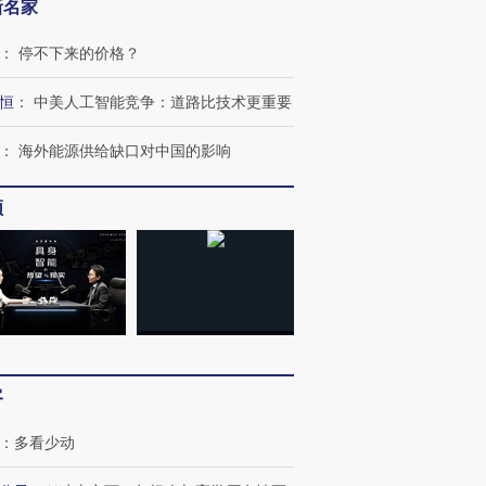
新名家
：
停不下来的价格？
恒
：
中美人工智能竞争：道路比技术更重要
：
海外能源供给缺口对中国的影响
频
跨国走私7万
视线｜被称为“蟑螂”的印
视线｜“入侵”还是“人道危
客
检体内含3种
度Z世代 用街头抗争将教
机”？难民潮撕裂西班牙
秘鲁纳斯
育部长拱下台
飞地休达
13人遇难
：
多看少动