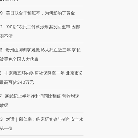
09
美日联合干预汇率，为何影响了黄金
32
“90后”农民工讨薪涉刑案发回重审 因部
实不清
36
贵州山脚树矿难致16人死亡近三年 矿长
被罢免全国人大代表
2
非京籍五环内购房社保降至一年 北京市公
最高可贷340万元
7
寒武纪上半年净利润同比翻倍 营收增速
放缓
53
对话｜邱仁宗：临床研究参与者的安全永
第一位