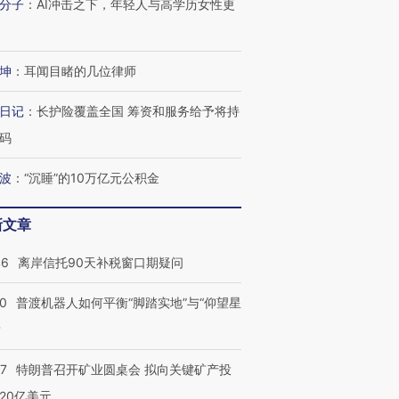
分子
：
AI冲击之下，年轻人与高学历女性更
进第四届链博
【商旅对话】华住集团
坤
：
耳闻目睹的几位律师
技“链”接产
【特别呈现】寻找100种
CFO：不靠规模取胜，华
【特别呈
有意思的生活方式·第三对
住三大增长引擎是什么？
有意思的
日记
：
长护险覆盖全国 筹资和服务给予将持
码
波
：
“沉睡”的10万亿元公积金
新文章
46
离岸信托90天补税窗口期疑问
00
普渡机器人如何平衡“脚踏实地”与“仰望星
？
57
特朗普召开矿业圆桌会 拟向关键矿产投
20亿美元