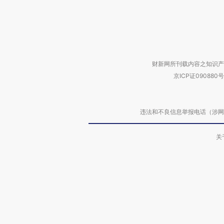
财新网所刊载内容之知识产
京ICP证090880号
违法和不良信息举报电话（涉网络暴力有
关