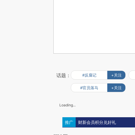
话题：
#反腐记
+关注
#官员落马
+关注
Loading...
推广
财新会员积分兑好礼