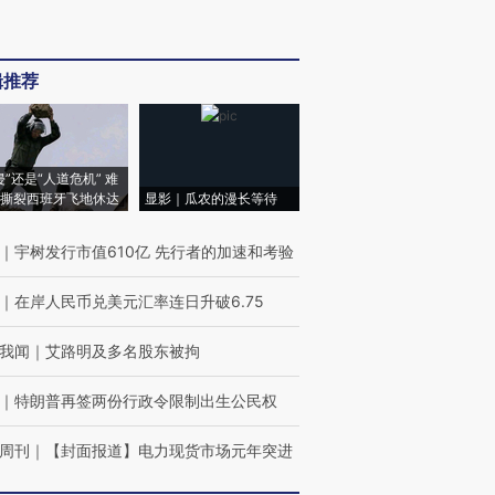
辑推荐
侵”还是“人道危机” 难
撕裂西班牙飞地休达
显影｜瓜农的漫长等待
｜
宇树发行市值610亿 先行者的加速和考验
｜
在岸人民币兑美元汇率连日升破6.75
我闻
｜
艾路明及多名股东被拘
｜
特朗普再签两份行政令限制出生公民权
周刊
｜
【封面报道】电力现货市场元年突进