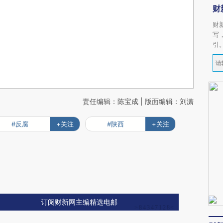
财
财
写
引
责任编辑：陈宝成 | 版面编辑：刘潇
#反腐
+关注
#陕西
+关注
订阅财新网主编精选电邮