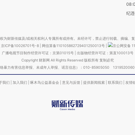
08:
纪违
权为财新传媒及/或相关权利人专属所有或持有。未经许可，禁止进行转载、摘编、
京ICP备10026701号-8
|
网信算备110105862729401250013号
|
京公网安备 11
广播电视节目制作经营许可证：京第01015号
|
出版物经营许可证：第直100013号
Copyright 财新网 All Rights Reserved 版权所有 复制必究
害信息举报、未成年人举报、谣言信息）：010-85905050 13195200605 举报邮
于我们
|
加入我们
|
啄木鸟公益基金会
|
意见与反馈
|
提供新闻线索
|
联系我们
|
友情