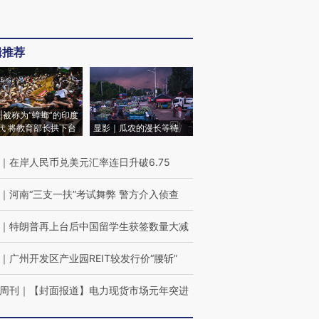
辑推荐
|被称为“蟑螂”的印度
代 将教育部长拱下台
显影｜瓜农的漫长等待
｜
在岸人民币兑美元汇率连日升破6.75
｜
河南“三支一扶”考试舞弊 警方介入侦查
｜
特朗普再上台后中国留学生获签数量大减
｜
广州开发区产业园REIT较发行价“腰斩”
周刊
｜
【封面报道】电力现货市场元年突进