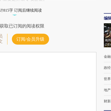
计815字 订阅后继续阅读
编
获取已订阅的阅读权限
员
订阅/会员升级
视线
文
Z世
金融
政经
世界
地产
财新