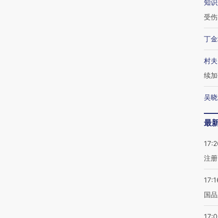
知识
受伤
丁金
村夫
续加
吴晓
最
17:2
注册
17:1
国品
17: