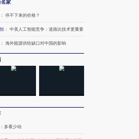
新名家
：
停不下来的价格？
恒
：
中美人工智能竞争：道路比技术更重要
跨国走私7万
视线｜HYROX的吸金
视线｜被
检体内含3种
术：是什么让中产们甘
泽连斯基密集出访美英 索
度Z世代
：
海外能源供给缺口对中国的影响
心“花钱找虐”？
要防空导弹“救急”
育部长拱
频
进第四届链博
【商旅对话】华住集团
技“链”接产
【特别呈现】寻找100种
CFO：不靠规模取胜，华
【特别呈
有意思的生活方式·第三对
住三大增长引擎是什么？
有意思的
客
：
多看少动