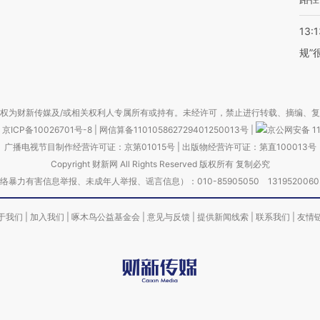
13:1
规”
权为财新传媒及/或相关权利人专属所有或持有。未经许可，禁止进行转载、摘编、
京ICP备10026701号-8
|
网信算备110105862729401250013号
|
京公网安备 11
广播电视节目制作经营许可证：京第01015号
|
出版物经营许可证：第直100013号
Copyright 财新网 All Rights Reserved 版权所有 复制必究
害信息举报、未成年人举报、谣言信息）：010-85905050 13195200605 举报邮
于我们
|
加入我们
|
啄木鸟公益基金会
|
意见与反馈
|
提供新闻线索
|
联系我们
|
友情