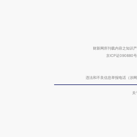
财新网所刊载内容之知识产
京ICP证090880号
违法和不良信息举报电话（涉网络暴力有
关