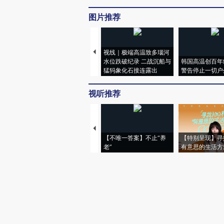
图片推荐
视线｜极端高温致多瑙河
水位跌破纪录 二战沉船与
韩国高温创百年
猛犸象化石接连露出
警告停止一切户
视听推荐
【不唯一答案】不止“养
【特别呈现】寻
老”
有意思的生活方