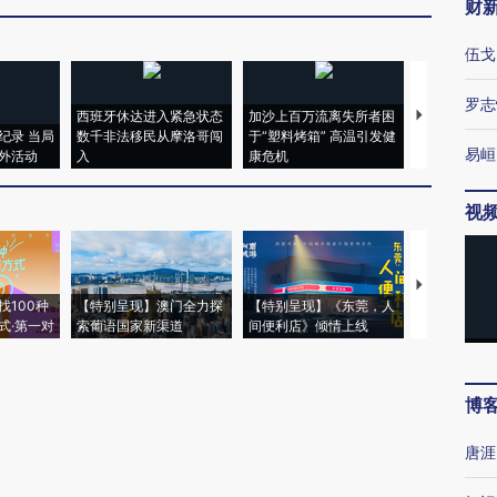
财
伍戈
罗志
西班牙休达进入紧急状态
加沙上百万流离失所者困
马航飞行员
纪录 当局
数千非法移民从摩洛哥闯
于“塑料烤箱” 高温引发健
粒摇头丸 尿
易峘
外活动
入
康危机
毒品
视
【推广】走
找100种
【特别呈现】澳门全力探
【特别呈现】《东莞，人
会，让数智科
式·第一对
索葡语国家新渠道
间便利店》倾情上线
业
博
唐涯