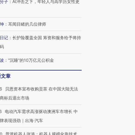
分子
：
AI冲击之下，年轻人与高学历女性更
坤
：
耳闻目睹的几位律师
日记
：
长护险覆盖全国 筹资和服务给予将持
码
波
：
“沉睡”的10万亿元公积金
新文章
6
贝恩资本宣布收购贡茶 在中国大陆无法
商标后退出市场
6
电动汽车需求高涨驱动澳洲车市增长 中
牌表现强劲｜出海·汽车
00
普渡机器人张涛：机器人规模化靠技术、