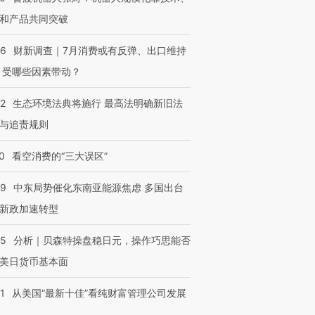
和产品共同突破
56
财新调查｜7月消费或有反弹、出口维持
 受哪些因素带动？
42
生态环境法典将施行 最高法明确新旧法
与追责规则
0
看空消费的“三大误区”
59
中东局势催化东南亚能源焦虑 多国出台
新政加速转型
05
分析｜贝森特操盘稳日元，操作巧思能否
美日货币基本面
1
从美国“最新十佳”看纯财富管理公司发展