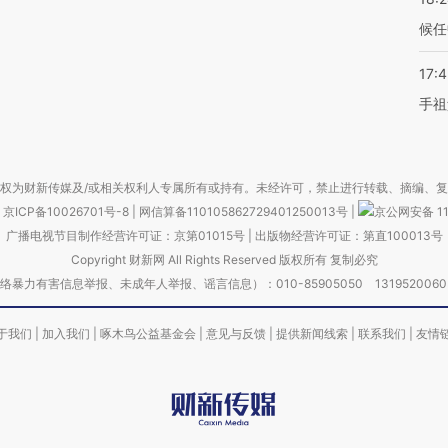
候任
17:
手祖
权为财新传媒及/或相关权利人专属所有或持有。未经许可，禁止进行转载、摘编、
京ICP备10026701号-8
|
网信算备110105862729401250013号
|
京公网安备 11
广播电视节目制作经营许可证：京第01015号
|
出版物经营许可证：第直100013号
Copyright 财新网 All Rights Reserved 版权所有 复制必究
害信息举报、未成年人举报、谣言信息）：010-85905050 13195200605 举报邮
于我们
|
加入我们
|
啄木鸟公益基金会
|
意见与反馈
|
提供新闻线索
|
联系我们
|
友情