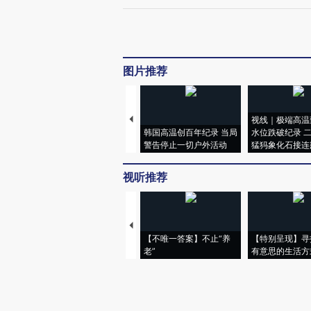
图片推荐
视线｜极端高温
韩国高温创百年纪录 当局
水位跌破纪录 
警告停止一切户外活动
猛犸象化石接连
视听推荐
【不唯一答案】不止“养
【特别呈现】寻
老”
有意思的生活方