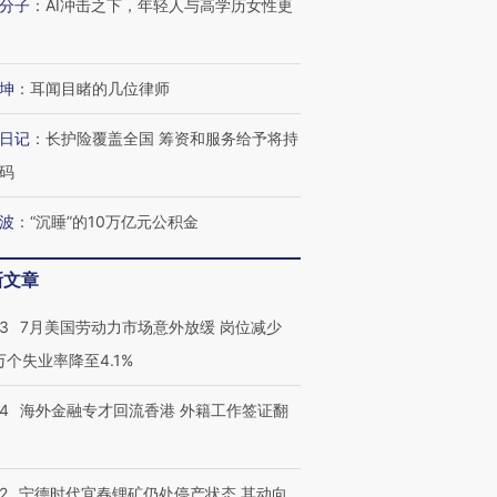
分子
：
AI冲击之下，年轻人与高学历女性更
坤
：
耳闻目睹的几位律师
日记
：
长护险覆盖全国 筹资和服务给予将持
码
波
：
“沉睡”的10万亿元公积金
新文章
43
7月美国劳动力市场意外放缓 岗位减少
3万个失业率降至4.1%
14
海外金融专才回流香港 外籍工作签证翻
2
宁德时代宜春锂矿仍处停产状态 其动向