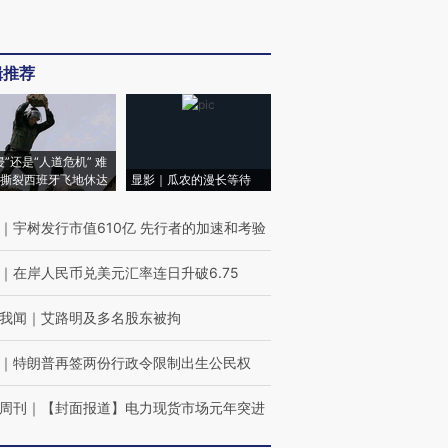
辑推荐
侵”还是“人道危机” 难
撕裂西班牙飞地休达
显影｜瓜农的漫长等待
｜
宇树发行市值610亿 先行者的加速和考验
｜
在岸人民币兑美元汇率连日升破6.75
我闻
｜
艾路明及多名股东被拘
｜
特朗普再签两份行政令限制出生公民权
周刊
｜
【封面报道】电力现货市场元年突进