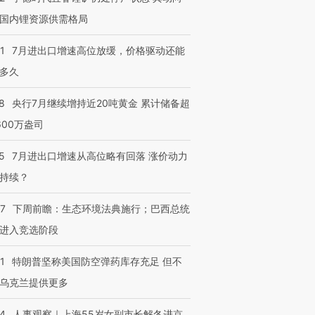
国内锂资源供需格局
1
7月进出口增速高位放缓，价格驱动还能
多久
8
央行7月继续增持近20吨黄金 累计储备超
600万盎司
5
7月进出口增速从高位略有回落 涨价动力
持续？
07
下周前瞻：生态环境法典施行；巴西总统
进入竞选阶段
1
特朗普坚称美国防空弹药库存充足 但不
乌克兰提供更多
24
人事观察｜上海55岁女副市长解冬进京