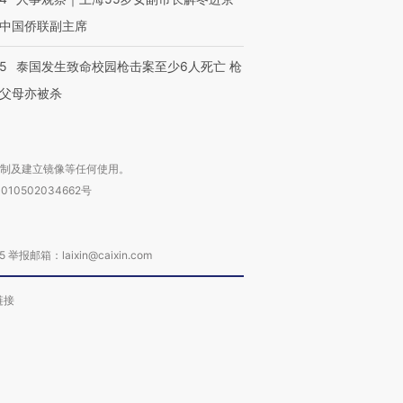
中国侨联副主席
45
泰国发生致命校园枪击案至少6人死亡 枪
父母亦被杀
复制及建立镜像等任何使用。
010502034662号
箱：laixin@caixin.com
链接