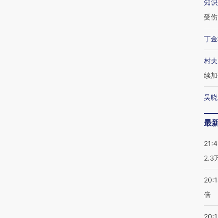
知识
受伤
丁金
村夫
续加
吴晓
最
21:
2.
20:
倍
20:1