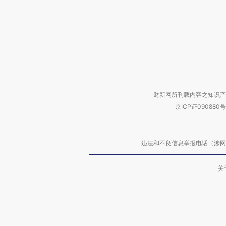
财新网所刊载内容之知识产
京ICP证090880号
违法和不良信息举报电话（涉网络暴力有
关