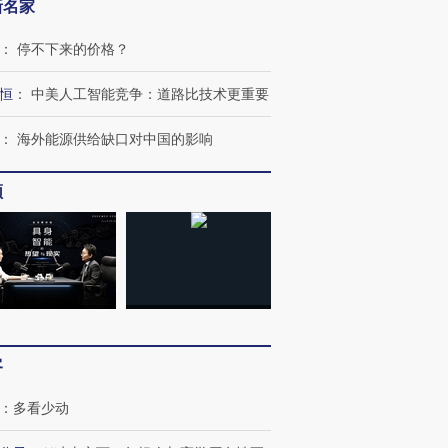
新名家
：
停不下来的价格？
恒
：
中美人工智能竞争：道路比技术更重要
：
海外能源供给缺口对中国的影响
跨国走私7万
视线｜被称为“蟑螂”的印
视线｜“入侵”还是“人道危
频
检体内含3种
度Z世代 用街头抗争将教
机”？难民潮撕裂西班牙
秘鲁纳斯
育部长拱下台
飞地休达
13人遇难
进第四届链博
【商旅对话】华住集团
技“链”接产
【特别呈现】寻找100种
CFO：不靠规模取胜，华
【特别呈
有意思的生活方式·第三对
住三大增长引擎是什么？
有意思的
客
：
多看少动