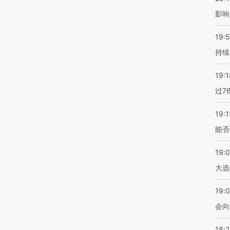
影响
19:5
持续
19:1
过7
19:1
能否
19:
大选
19:0
会向
18: