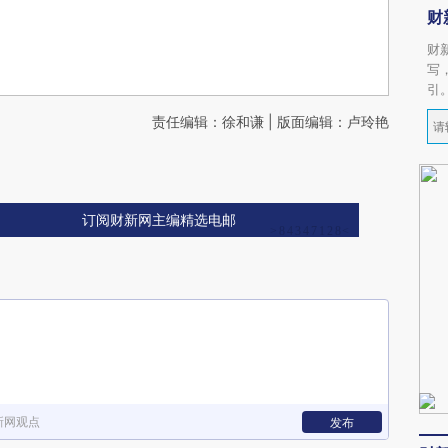
财
财
写
引
责任编辑：徐和谦 | 版面编辑：卢玲艳
订阅财新网主编精选电邮
新网观点
发布