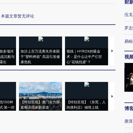
财
伍戈
本篇文章暂无评论
罗志
易峘
致多瑙河
加沙上百万流离失所者困
视线｜HYROX的吸金
马航飞行员
视
二战沉船与
于“塑料烤箱” 高温引发健
术：是什么让中产们甘
粒摇头丸 尿
露出
康危机
心“花钱找虐”？
毒品
【推广】走
找100种
【特别呈现】澳门全力探
【特别呈现】《东莞，人
会，让数智科
式·第一对
索葡语国家新渠道
间便利店》倾情上线
业
博
唐涯