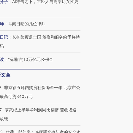
分子
：
AI冲击之下，年轻人与高学历女性更
跨国走私7万
视线｜被称为“蟑螂”的印
视线｜“入侵”还是“人道危
坤
：
耳闻目睹的几位律师
检体内含3种
度Z世代 用街头抗争将教
机”？难民潮撕裂西班牙
秘鲁纳斯
育部长拱下台
飞地休达
13人遇难
日记
：
长护险覆盖全国 筹资和服务给予将持
码
波
：
“沉睡”的10万亿元公积金
进第四届链博
【商旅对话】华住集团
技“链”接产
【特别呈现】寻找100种
CFO：不靠规模取胜，华
【特别呈
新文章
有意思的生活方式·第三对
住三大增长引擎是什么？
有意思的
2
非京籍五环内购房社保降至一年 北京市公
最高可贷340万元
7
寒武纪上半年净利润同比翻倍 营收增速
放缓
53
对话｜邱仁宗：临床研究参与者的安全永