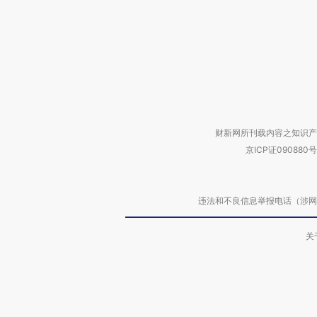
财新网所刊载内容之知识产
京ICP证090880号
违法和不良信息举报电话（涉网络暴力有
关