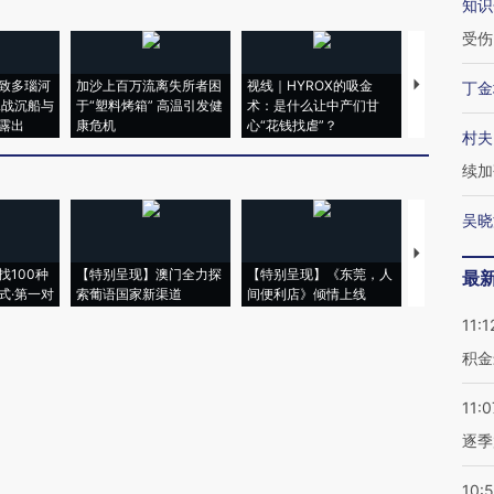
知识
受伤
致多瑙河
加沙上百万流离失所者困
视线｜HYROX的吸金
马航飞行员
丁金
二战沉船与
于“塑料烤箱” 高温引发健
术：是什么让中产们甘
粒摇头丸 尿
露出
康危机
心“花钱找虐”？
毒品
村夫
续加
吴晓
【推广】走
找100种
【特别呈现】澳门全力探
【特别呈现】《东莞，人
会，让数智科
最
式·第一对
索葡语国家新渠道
间便利店》倾情上线
业
11:1
积金
11:0
逐季
10: