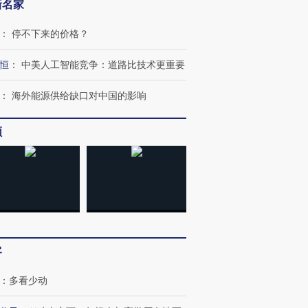
新名家
：
停不下来的价格？
恒
：
中美人工智能竞争：道路比技术更重要
：
海外能源供给缺口对中国的影响
频
客
：
多看少动