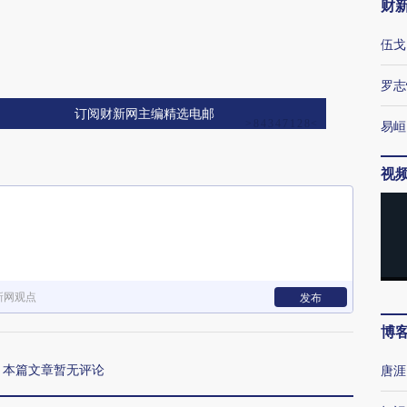
财
伍戈
罗志
订阅财新网主编精选电邮
易峘
视
新网观点
发布
博
本篇文章暂无评论
唐涯