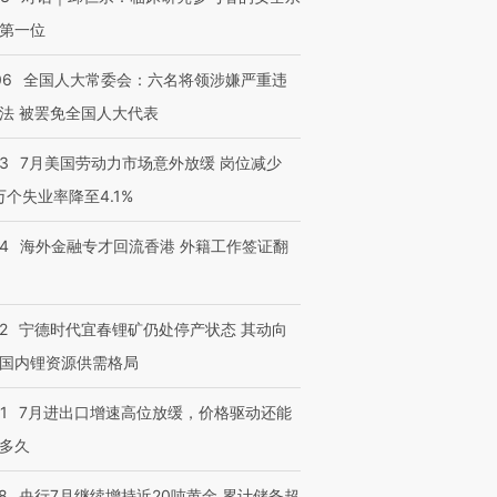
第一位
06
全国人大常委会：六名将领涉嫌严重违
法 被罢免全国人大代表
43
7月美国劳动力市场意外放缓 岗位减少
3万个失业率降至4.1%
14
海外金融专才回流香港 外籍工作签证翻
2
宁德时代宜春锂矿仍处停产状态 其动向
国内锂资源供需格局
1
7月进出口增速高位放缓，价格驱动还能
多久
8
央行7月继续增持近20吨黄金 累计储备超