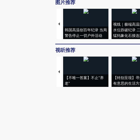
图片推荐
视线｜极端高温
韩国高温创百年纪录 当局
水位跌破纪录 
警告停止一切户外活动
猛犸象化石接连
视听推荐
【不唯一答案】不止“养
【特别呈现】寻
老”
有意思的生活方