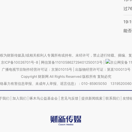
过7
19:1
能否
权为财新传媒及/或相关权利人专属所有或持有。未经许可，禁止进行转载、摘编、
京ICP备10026701号-8
|
网信算备110105862729401250013号
|
京公网安备 11
广播电视节目制作经营许可证：京第01015号
|
出版物经营许可证：第直100013号
Copyright 财新网 All Rights Reserved 版权所有 复制必究
害信息举报、未成年人举报、谣言信息）：010-85905050 13195200605 举报邮
于我们
|
加入我们
|
啄木鸟公益基金会
|
意见与反馈
|
提供新闻线索
|
联系我们
|
友情