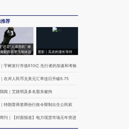
辑推荐
侵”还是“人道危机” 难
撕裂西班牙飞地休达
显影｜瓜农的漫长等待
｜
宇树发行市值610亿 先行者的加速和考验
｜
在岸人民币兑美元汇率连日升破6.75
我闻
｜
艾路明及多名股东被拘
｜
特朗普再签两份行政令限制出生公民权
周刊
｜
【封面报道】电力现货市场元年突进