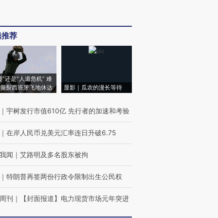
辑推荐
侵”还是“人道危机” 难
撕裂西班牙飞地休达
显影｜瓜农的漫长等待
｜
宇树发行市值610亿 先行者的加速和考验
｜
在岸人民币兑美元汇率连日升破6.75
我闻
｜
艾路明及多名股东被拘
｜
特朗普再签两份行政令限制出生公民权
周刊
｜
【封面报道】电力现货市场元年突进