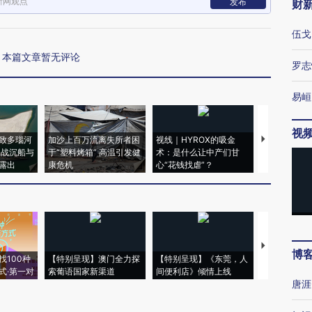
新网观点
发布
财
伍戈
本篇文章暂无评论
罗志
易峘
视
致多瑙河
加沙上百万流离失所者困
视线｜HYROX的吸金
马航飞行员
二战沉船与
于“塑料烤箱” 高温引发健
术：是什么让中产们甘
粒摇头丸 尿
露出
康危机
心“花钱找虐”？
毒品
【推广】走
博
找100种
【特别呈现】澳门全力探
【特别呈现】《东莞，人
会，让数智科
式·第一对
索葡语国家新渠道
间便利店》倾情上线
业
唐涯