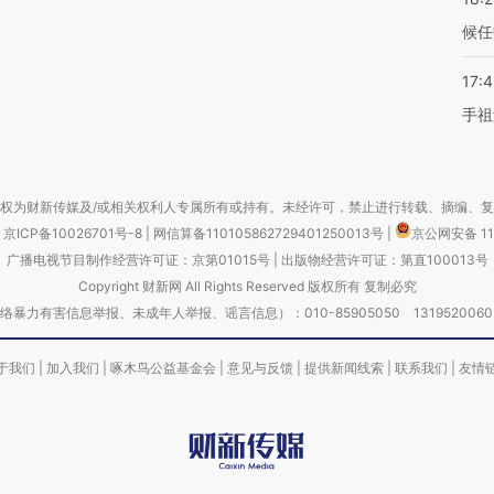
候任
17:
手祖
权为财新传媒及/或相关权利人专属所有或持有。未经许可，禁止进行转载、摘编、
京ICP备10026701号-8
|
网信算备110105862729401250013号
|
京公网安备 11
广播电视节目制作经营许可证：京第01015号
|
出版物经营许可证：第直100013号
Copyright 财新网 All Rights Reserved 版权所有 复制必究
害信息举报、未成年人举报、谣言信息）：010-85905050 13195200605 举报邮
于我们
|
加入我们
|
啄木鸟公益基金会
|
意见与反馈
|
提供新闻线索
|
联系我们
|
友情