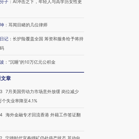
分子
：
AI冲击之下，年轻人与高学历女性更
坤
：
耳闻目睹的几位律师
日记
：
长护险覆盖全国 筹资和服务给予将持
码
波
：
“沉睡”的10万亿元公积金
新文章
43
7月美国劳动力市场意外放缓 岗位减少
3万个失业率降至4.1%
14
海外金融专才回流香港 外籍工作签证翻
2
宁德时代宜春锂矿仍处停产状态 其动向