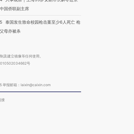
中国侨联副主席
45
泰国发生致命校园枪击案至少6人死亡 枪
父母亦被杀
复制及建立镜像等任何使用。
010502034662号
箱：laixin@caixin.com
链接