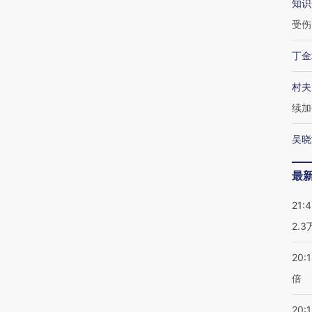
知识
受伤
丁金
村夫
续加
吴晓
最
21:
2.
20:
倍
20:1