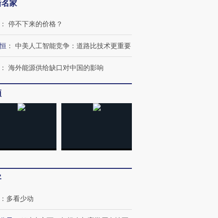
新名家
：
停不下来的价格？
恒
：
中美人工智能竞争：道路比技术更重要
：
海外能源供给缺口对中国的影响
频
跨国走私7万
视线｜被称为“蟑螂”的印
视线｜“入侵”还是“人道危
检体内含3种
度Z世代 用街头抗争将教
机”？难民潮撕裂西班牙
秘鲁纳斯
育部长拱下台
飞地休达
13人遇难
进第四届链博
【商旅对话】华住集团
客
技“链”接产
【特别呈现】寻找100种
CFO：不靠规模取胜，华
【特别呈
有意思的生活方式·第三对
住三大增长引擎是什么？
有意思的
：
多看少动