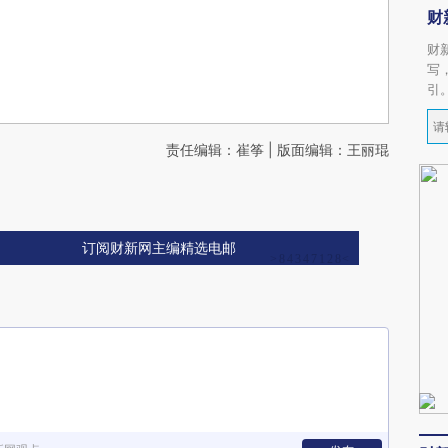
财
财
写
引
责任编辑：崔筝 | 版面编辑：王丽琨
订阅财新网主编精选电邮