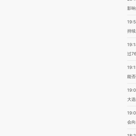
影响
19:5
持续
19:1
过7
19:1
能否
19:
大选
19:0
会向
18: