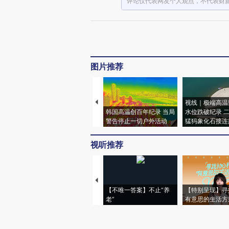
评论仅代表网友个人观点，不代表财
图片推荐
视线｜极端高温
韩国高温创百年纪录 当局
水位跌破纪录 
警告停止一切户外活动
猛犸象化石接连
视听推荐
【不唯一答案】不止“养
【特别呈现】寻
老”
有意思的生活方