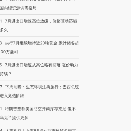
国内锂资源供需格局
1
7月进出口增速高位放缓，价格驱动还能
多久
8
央行7月继续增持近20吨黄金 累计储备超
600万盎司
5
7月进出口增速从高位略有回落 涨价动力
持续？
07
下周前瞻：生态环境法典施行；巴西总统
进入竞选阶段
1
特朗普坚称美国防空弹药库存充足 但不
乌克兰提供更多
24
人事观察｜上海55岁女副市长解冬进京