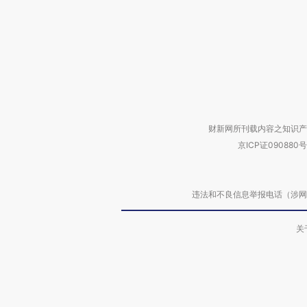
财新网所刊载内容之知识产
京ICP证090880号
违法和不良信息举报电话（涉网络暴力有
关