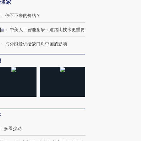
新名家
：
停不下来的价格？
恒
：
中美人工智能竞争：道路比技术更重要
跨国走私7万
视线｜被称为“蟑螂”的印
视线｜“入侵”还是“人道危
检体内含3种
度Z世代 用街头抗争将教
机”？难民潮撕裂西班牙
秘鲁纳斯
育部长拱下台
飞地休达
13人遇难
：
海外能源供给缺口对中国的影响
频
进第四届链博
【商旅对话】华住集团
技“链”接产
【特别呈现】寻找100种
CFO：不靠规模取胜，华
【特别呈
有意思的生活方式·第三对
住三大增长引擎是什么？
有意思的
客
：
多看少动