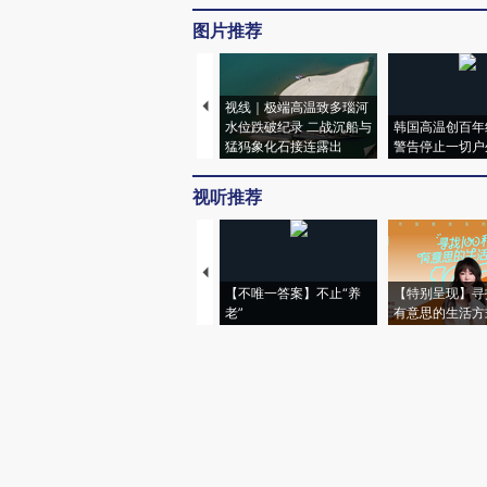
图片推荐
视线｜极端高温致多瑙河
水位跌破纪录 二战沉船与
韩国高温创百年
猛犸象化石接连露出
警告停止一切户
视听推荐
【不唯一答案】不止“养
【特别呈现】寻
老”
有意思的生活方