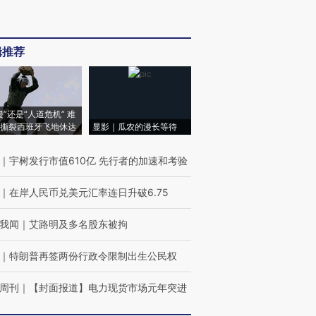
辑推荐
侵”还是“人道危机” 难
撕裂西班牙飞地休达
显影｜瓜农的漫长等待
｜
宇树发行市值610亿 先行者的加速和考验
｜
在岸人民币兑美元汇率连日升破6.75
我闻
｜
艾路明及多名股东被拘
｜
特朗普再签两份行政令限制出生公民权
周刊
｜
【封面报道】电力现货市场元年突进