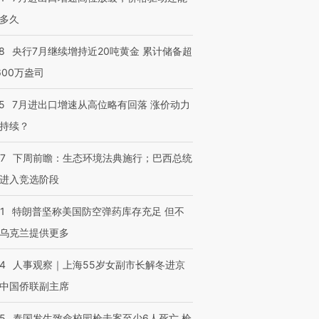
多久
8
央行7月继续增持近20吨黄金 累计储备超
600万盎司
5
7月进出口增速从高位略有回落 涨价动力
持续？
07
下周前瞻：生态环境法典施行；巴西总统
进入竞选阶段
1
特朗普坚称美国防空弹药库存充足 但不
乌克兰提供更多
24
人事观察｜上海55岁女副市长解冬进京
中国侨联副主席
45
泰国发生致命校园枪击案至少6人死亡 枪