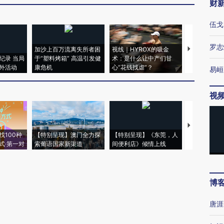
财
伍戈
罗志
加沙上百万流离失所者困
视线｜HYROX的吸金
马航飞行员
纪录 当局
于“塑料烤箱” 高温引发健
术：是什么让中产们甘
粒摇头丸 尿
外活动
康危机
心“花钱找虐”？
毒品
易峘
视
【推广】走
找100种
【特别呈现】澳门全力探
【特别呈现】《东莞，人
会，让数智科
式·第一对
索葡语国家新渠道
间便利店》倾情上线
业
博
唐涯