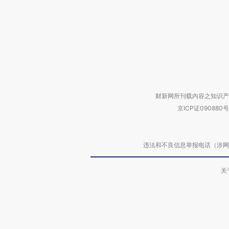
财新网所刊载内容之知识产
京ICP证090880号
违法和不良信息举报电话（涉网络暴力有
关