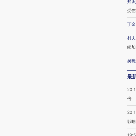
知识
受伤
丁金
村夫
续加
吴晓
最
20:
倍
20:1
影响
19:5