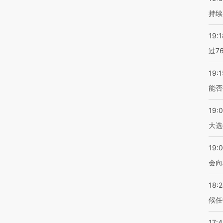
持续
19:1
过7
19:1
能否
19:
大选
19:0
会向
18:
候任
17: