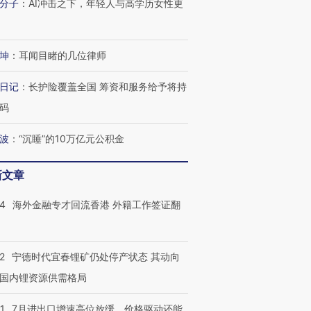
分子
：
AI冲击之下，年轻人与高学历女性更
坤
：
耳闻目睹的几位律师
日记
：
长护险覆盖全国 筹资和服务给予将持
码
波
：
“沉睡”的10万亿元公积金
新文章
14
海外金融专才回流香港 外籍工作签证翻
2
宁德时代宜春锂矿仍处停产状态 其动向
国内锂资源供需格局
1
7月进出口增速高位放缓，价格驱动还能