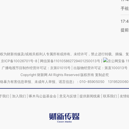
手祖
17:
提前
权为财新传媒及/或相关权利人专属所有或持有。未经许可，禁止进行转载、摘编、
京ICP备10026701号-8
|
网信算备110105862729401250013号
|
京公网安备 11
广播电视节目制作经营许可证：京第01015号
|
出版物经营许可证：第直100013号
Copyright 财新网 All Rights Reserved 版权所有 复制必究
害信息举报、未成年人举报、谣言信息）：010-85905050 13195200605 举报邮
于我们
|
加入我们
|
啄木鸟公益基金会
|
意见与反馈
|
提供新闻线索
|
联系我们
|
友情