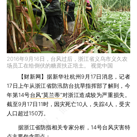
2016年9月16日，台风过后，浙江省义乌市义久农
场员工在给倒伏的糖蔗扶正培土。 视觉中国
【财新网】
据新华社杭州9月17日消息，记者
17日上午从浙江省防汛防台抗旱指挥部了解到，今
年第14号
台风“莫兰蒂”
对浙江造成较为严重损失。
截至9月17日11时，因灾死亡10人，失踪4人，受灾
人口超过150万。
据浙江省防指相关专家分析，14号台风灾害特
点主要包含四点：