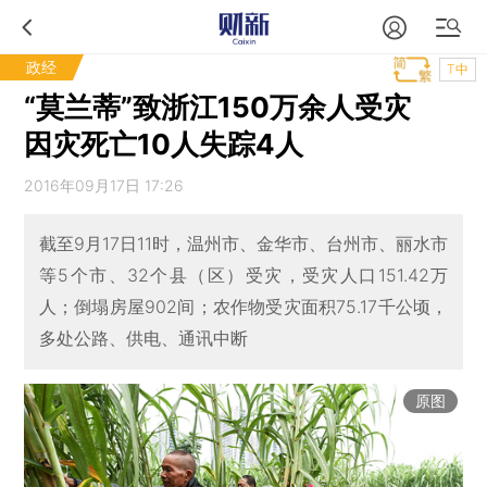
政经
T中
“莫兰蒂”致浙江150万余人受灾
因灾死亡10人失踪4人
2016年09月17日 17:26
截至9月17日11时，温州市、金华市、台州市、丽水市
等5个市、32个县（区）受灾，受灾人口151.42万
人；倒塌房屋902间；农作物受灾面积75.17千公顷，
多处公路、供电、通讯中断
原图