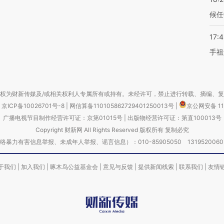
候任
17:
手祖
权为财新传媒及/或相关权利人专属所有或持有。未经许可，禁止进行转载、摘编、
京ICP备10026701号-8
|
网信算备110105862729401250013号
|
京公网安备 11
广播电视节目制作经营许可证：京第01015号
|
出版物经营许可证：第直100013号
Copyright 财新网 All Rights Reserved 版权所有 复制必究
害信息举报、未成年人举报、谣言信息）：010-85905050 13195200605 举报邮
于我们
|
加入我们
|
啄木鸟公益基金会
|
意见与反馈
|
提供新闻线索
|
联系我们
|
友情