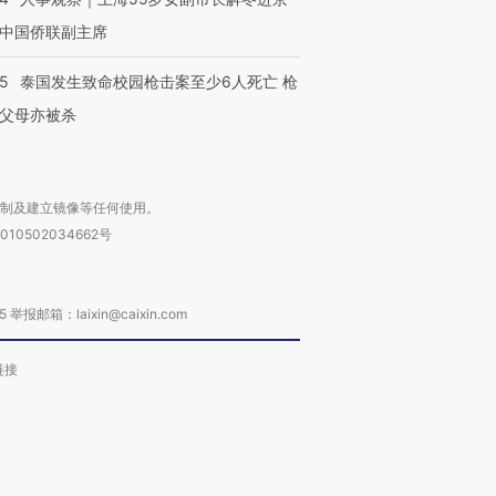
中国侨联副主席
45
泰国发生致命校园枪击案至少6人死亡 枪
父母亦被杀
复制及建立镜像等任何使用。
010502034662号
箱：laixin@caixin.com
链接