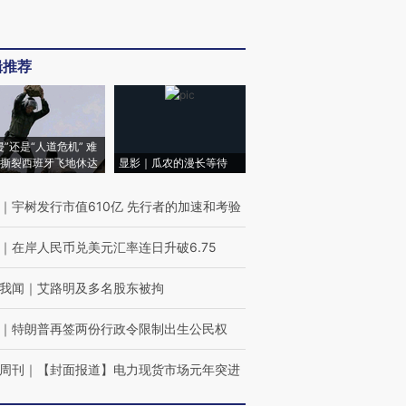
辑推荐
侵”还是“人道危机” 难
撕裂西班牙飞地休达
显影｜瓜农的漫长等待
｜
宇树发行市值610亿 先行者的加速和考验
｜
在岸人民币兑美元汇率连日升破6.75
我闻
｜
艾路明及多名股东被拘
｜
特朗普再签两份行政令限制出生公民权
周刊
｜
【封面报道】电力现货市场元年突进