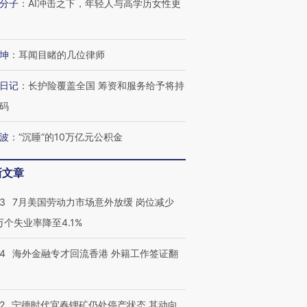
分子
：
AI冲击之下，年轻人与高学历女性更
坤
：
耳闻目睹的几位律师
日记
：
长护险覆盖全国 筹资和服务给予将持
码
波
：
“沉睡”的10万亿元公积金
新文章
43
7月美国劳动力市场意外放缓 岗位减少
3万个失业率降至4.1%
14
海外金融专才回流香港 外籍工作签证翻
2
宁德时代宜春锂矿仍处停产状态 其动向