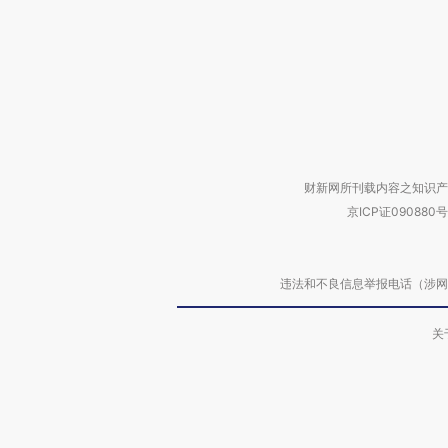
财新网所刊载内容之知识产
京ICP证090880号
违法和不良信息举报电话（涉网络暴力有
关