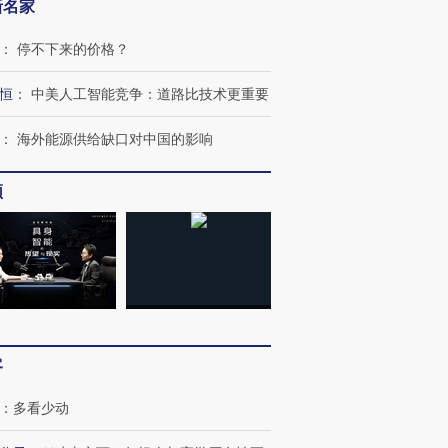
新名家
：
停不下来的价格？
恒
：
中美人工智能竞争：道路比技术更重要
跨国走私7万
视线｜被称为“蟑螂”的印
视线｜“入侵”还是“人道危
检体内含3种
度Z世代 用街头抗争将教
机”？难民潮撕裂西班牙
秘鲁纳斯
：
海外能源供给缺口对中国的影响
育部长拱下台
飞地休达
13人遇难
频
进第四届链博
【商旅对话】华住集团
技“链”接产
【特别呈现】寻找100种
CFO：不靠规模取胜，华
【特别呈
有意思的生活方式·第三对
住三大增长引擎是什么？
有意思的
客
：
多看少动