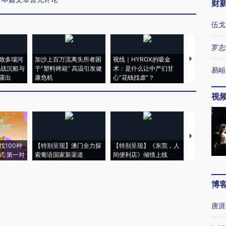
财
伍戈
罗志
致多瑙河
加沙上百万流离失所者困
视线｜HYROX的吸金
马航飞行员
二战沉船与
于“塑料烤箱” 高温引发健
术：是什么让中产们甘
粒摇头丸 尿
易峘
露出
康危机
心“花钱找虐”？
毒品
视
【推广】走
找100种
【特别呈现】澳门全力探
【特别呈现】《东莞，人
会，让数智科
式·第一对
索葡语国家新渠道
间便利店》倾情上线
业
博
唐涯