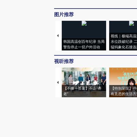
图片推荐
视线｜极端高温
韩国高温创百年纪录 当局
水位跌破纪录 
警告停止一切户外活动
猛犸象化石接连
视听推荐
【不唯一答案】不止“养
【特别呈现】寻
老”
有意思的生活方