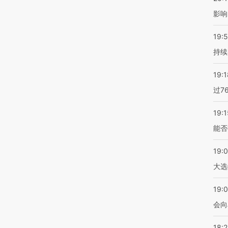
影响
19:5
持续
19:1
过7
19:1
能否
19:
大选
19:0
会向
18: