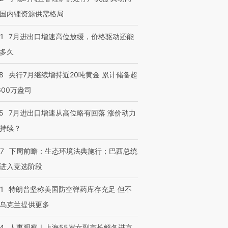
国内锂资源供需格局
1
7月进出口增速高位放缓，价格驱动还能
多久
8
央行7月继续增持近20吨黄金 累计储备超
600万盎司
5
7月进出口增速从高位略有回落 涨价动力
持续？
07
下周前瞻：生态环境法典施行；巴西总统
进入竞选阶段
1
特朗普坚称美国防空弹药库存充足 但不
乌克兰提供更多
24
人事观察｜上海55岁女副市长解冬进京