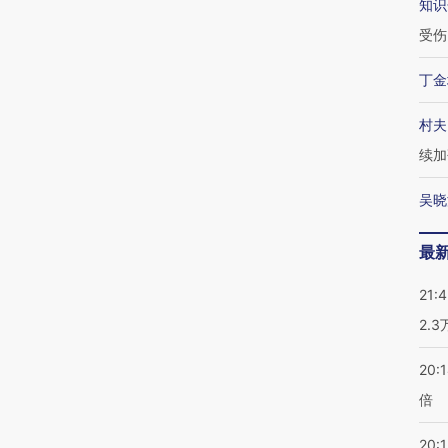
知识
受伤
丁金
村夫
续加
吴晓
最
21:
2.
20:
倍
20:1